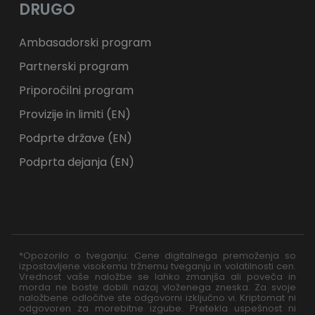
DRUGO
Ambasadorski program
Partnerski program
Priporočilni program
Provizije in limiti (EN)
Podprte države (EN)
Podprta dejanja (EN)
*Opozorilo o tveganju: Cene digitalnega premoženja so
izpostavljene visokemu tržnemu tveganju in volatilnosti cen.
Vrednost vaše naložbe se lahko zmanjša ali poveča in
morda ne boste dobili nazaj vloženega zneska. Za svoje
naložbene odločitve ste odgovorni izključno vi. Kriptomat ni
odgovoren za morebitne izgube. Pretekla uspešnost ni