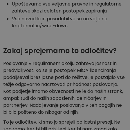
Upoštevamo vse veljavne pravne in regulatorne
zahteve skozi celoten postopek zapiranja
Vsa navodila in posodobitve so na voljo na
kriptomat.io/wind-down
Zakaj sprejemamo to odločitev?
Poslovanje v reguliranem okolju zahteva jasnost in
predvidljivost. Ko se je postopek MiCA licenciranja
podaljševal brez jasne poti do rešitve, je postajalo vse
težje odgovorno načrtovati prihodnost poslovanja.
Kot podjetje imamo obveznosti ne le do naših strank,
ampak tudi do naših zaposlenih, delničarjev in
partnerjev. Nadaljevanje poslovanja v teh pogojih ne
bi bilo pošteno do nikogar od njih.
To je odločitev, ki smo jo sprejeli po lastni presoji. Ne
zapiramo, ker bi bili prisiljeni, ker bi nam zmanjkalo