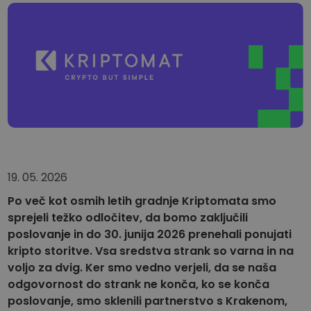
...danes bi bil vreden
Inteligentni portfelji
Pameten način vlaganja v kriptovalute
Kriptomat denarnica
Varna in enostavna kripto denarnica
Raziskovalec naložb
Najdi svojo kripto strategijo
KriptoEarn
Zaslužite nagrade s svojim kriptovalutami
19. 05. 2026
Trezor
Varčujte kriptovalute za svojo prihodnost
Po več kot osmih letih gradnje Kriptomata smo
sprejeli težko odločitev, da bomo zaključili
Ponavljajoči nakup
Redno načrtovane naložbe (DCA)
poslovanje in do 30. junija 2026 prenehali ponujati
kripto storitve. Vsa sredstva strank so varna in na
Opozorila o ceni
voljo za dvig. Ker smo vedno verjeli, da se naša
Ažurne informacije o cenah vaših najljubših žetonov
odgovornost do strank ne konča, ko se konča
poslovanje, smo sklenili partnerstvo s Krakenom,
Raziščite sredstva