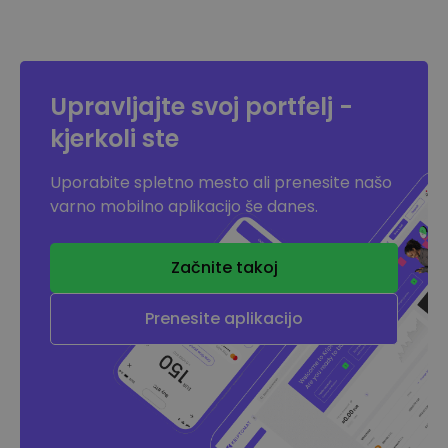
Upravljajte svoj portfelj -
kjerkoli ste
Uporabite spletno mesto ali prenesite našo
varno mobilno aplikacijo še danes.
Začnite takoj
Prenesite aplikacijo