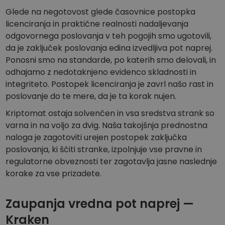
Glede na negotovost glede časovnice postopka
licenciranja in praktične realnosti nadaljevanja
odgovornega poslovanja v teh pogojih smo ugotovili,
da je zaključek poslovanja edina izvedljiva pot naprej.
Ponosni smo na standarde, po katerih smo delovali, in
odhajamo z nedotaknjeno evidenco skladnosti in
integriteto. Postopek licenciranja je zavrl našo rast in
poslovanje do te mere, da je ta korak nujen.
Kriptomat ostaja solvenčen in vsa sredstva strank so
varna in na voljo za dvig. Naša takojšnja prednostna
naloga je zagotoviti urejen postopek zaključka
poslovanja, ki ščiti stranke, izpolnjuje vse pravne in
regulatorne obveznosti ter zagotavlja jasne naslednje
korake za vse prizadete.
Zaupanja vredna pot naprej —
Kraken