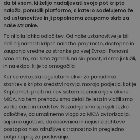
Odkrijte naložbene priložnosti
da bi vsem, ki želijo nadaljevati svojo pot kripto
naložb, ponudili platformo, s katero sodelujemo že
Analitika portfelja
od ustanovitve in ji popolnoma zaupamo skrb za
Pametni vpogledi za optimalno učinkovitost
naše stranke.
To ni bila lahka odločitev. Od naše ustanovitve je bil
naš cilj narediti kripto naložbe preproste, dostopne in
zaupanja vredne za stranke po vsej Evropi. Ponosni
smo na to, kar smo zgradili, na skupnost, ki smo ji služili,
in na ekipo, ki je to omogočila.
Ker se evropski regulatorni okvir za ponudnike
storitev s kripto sredstvi razvija, morajo podjetja, kot je
Kriptomat, preiti na nov sistem licenciranja v okviru
MiCA. Na tem prehodu smo delali že leta in vložili smo
veliko časa in sredstev. Nazadnje smo sprejeli težko
odločitev, da umaknemo vlogo za MiCA avtorizacijo,
saj smo ugotovili, da časovnica in nejasne zahteve
postopka niso združljive s trajnostno in pregledno
potjo naprej za poslovanje.