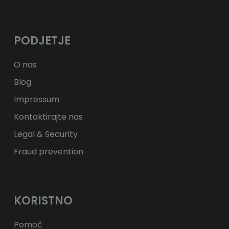
лв.
BGN
kr
NOK
Kč
CZK
L
RON
PODJETJE
ft
HUF
kr.
DKK
zł
PLN
O nas
Blog
Impressum
Kontaktirajte nas
Legal & Security
Fraud prevention
KORISTNO
Pomoč