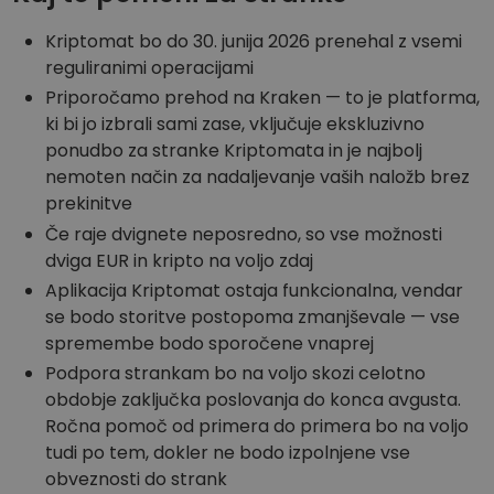
Kriptomat bo do 30. junija 2026 prenehal z vsemi
reguliranimi operacijami
Priporočamo prehod na Kraken — to je platforma,
ki bi jo izbrali sami zase, vključuje ekskluzivno
ponudbo za stranke Kriptomata in je najbolj
nemoten način za nadaljevanje vaših naložb brez
prekinitve
Če raje dvignete neposredno, so vse možnosti
dviga EUR in kripto na voljo zdaj
Aplikacija Kriptomat ostaja funkcionalna, vendar
se bodo storitve postopoma zmanjševale — vse
spremembe bodo sporočene vnaprej
Podpora strankam bo na voljo skozi celotno
obdobje zaključka poslovanja do konca avgusta.
Ročna pomoč od primera do primera bo na voljo
tudi po tem, dokler ne bodo izpolnjene vse
obveznosti do strank