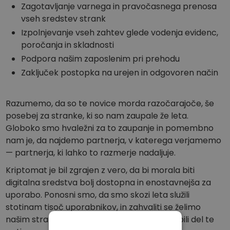
Zagotavljanje varnega in pravočasnega prenosa
vseh sredstev strank
Izpolnjevanje vseh zahtev glede vodenja evidenc,
poročanja in skladnosti
Podpora našim zaposlenim pri prehodu
Zaključek postopka na urejen in odgovoren način
Razumemo, da so te novice morda razočarajoče, še
posebej za stranke, ki so nam zaupale že leta.
Globoko smo hvaležni za to zaupanje in pomembno
nam je, da najdemo partnerja, v katerega verjamemo
— partnerja, ki lahko to razmerje nadaljuje.
Kriptomat je bil zgrajen z vero, da bi morala biti
digitalna sredstva bolj dostopna in enostavnejša za
uporabo. Ponosni smo, da smo skozi leta služili
stotinam tisoč uporabnikov, in zahvaliti se želimo
našim strankam, partnerjem in ekipi, da so bili del te