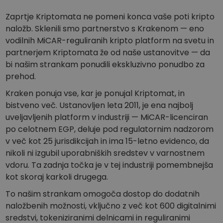
Zaprtje Kriptomata ne pomeni konca vaše poti kripto
naložb. Sklenili smo partnerstvo s Krakenom — eno
vodilnih MiCAR-reguliranih kripto platform na svetu in
partnerjem Kriptomata že od naše ustanovitve — da
bi našim strankam ponudili ekskluzivno ponudbo za
prehod.
Kraken ponuja vse, kar je ponujal Kriptomat, in
bistveno več. Ustanovljen leta 2011, je ena najbolj
uveljavljenih platform v industriji — MiCAR-licenciran
po celotnem EGP, deluje pod regulatornim nadzorom
v več kot 25 jurisdikcijah in ima 15-letno evidenco, da
nikoli ni izgubil uporabniških sredstev v varnostnem
vdoru. Ta zadnja točka je v tej industriji pomembnejša
kot skoraj karkoli drugega.
To našim strankam omogoča dostop do dodatnih
naložbenih možnosti, vključno z več kot 600 digitalnimi
sredstvi, tokeniziranimi delnicami in reguliranimi