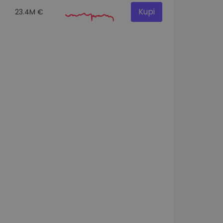
Kupi
23.4M €