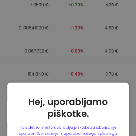
7.0500 €
+0.20%
5.3B €
0.138641000 €
-1.20%
4.8B €
0.867732 €
0.00%
4.0B €
184.840 €
-0.40%
3.7B €
0.867499 €
0.00%
3.5B €
Hej, uporabljamo
piškotke.
0.867435 €
0.00%
3.4B €
To spletno mesto uporablja piškotke za izboljšanje
uporabniške izkušnje. Z uporabo našega spletnega