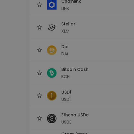
Chainlink
LINK
Stellar
XLM
Dai
DAI
Bitcoin Cash
BCH
USD1
USD1
Ethena USDe
USDE
Gram (prev.