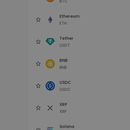
BTC
Raziskovalec naložb
Najdi svojo kripto strategijo
Ethereum
ETH
Tether
USDT
BNB
BNB
USDC
USDC
XRP
XRP
Solana