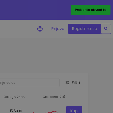
Preberite obvestilo
Prijava
Registriraj se
eni
ije o cenah vaših
ov
dstva
e priložnosti
Filtri
felja
i za optimalno
Obseg v 24h
Graf cene (7d)
Kupi
15.6B €