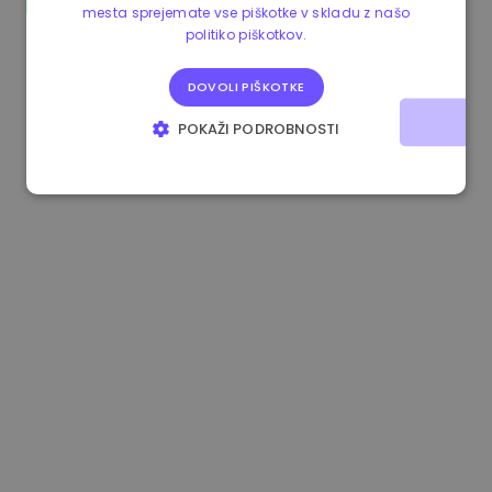
mesta sprejemate vse piškotke v skladu z našo
1.160000 €
-4.10%
3.2B €
politiko piškotkov.
DOVOLI PIŠKOTKE
POKAŽI PODROBNOSTI
NUJNO POTREBNI
IZVEDBENI
CILJANJE
FUNKCIONALNOST