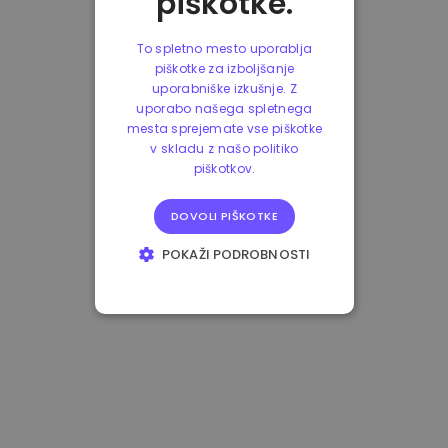
piškotke.
To spletno mesto uporablja
piškotke za izboljšanje
uporabniške izkušnje. Z
uporabo našega spletnega
mesta sprejemate vse piškotke
v skladu z našo politiko
piškotkov.
DOVOLI PIŠKOTKE
POKAŽI PODROBNOSTI
NUJNO POTREBNI
IZVEDBENI
CILJANJE
FUNKCIONALNOST