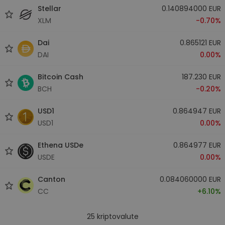
Stellar
0.140894000 EUR
XLM
-0.70%
Dai
0.865121 EUR
DAI
0.00%
Bitcoin Cash
187.230 EUR
BCH
-0.20%
USD1
0.864947 EUR
USD1
0.00%
Ethena USDe
0.864977 EUR
USDE
0.00%
Canton
0.084060000 EUR
CC
+6.10%
25
kriptovalute