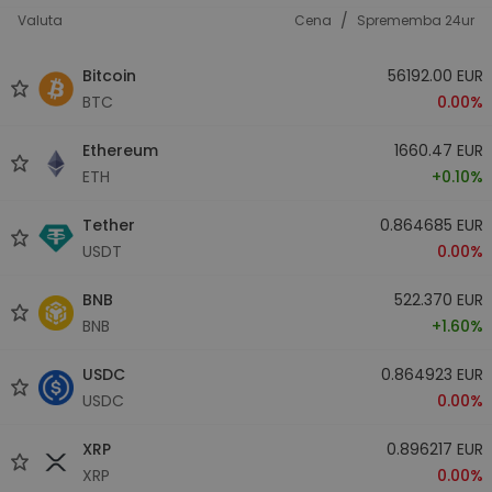
/
Valuta
Cena
Sprememba 24ur
Bitcoin
56192.00 EUR
BTC
0.00%
Ethereum
1660.47 EUR
ETH
+0.10%
Tether
0.864685 EUR
USDT
0.00%
BNB
522.370 EUR
BNB
+1.60%
USDC
0.864923 EUR
USDC
0.00%
XRP
0.896217 EUR
XRP
0.00%