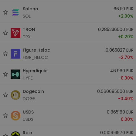
Solana
66.110 EUR
SOL
+2.00%
TRON
0.285236000 EUR
TRX
+0.20%
Figure Heloc
0.865827 EUR
FIGR_HELOC
-2.70%
Hyperliquid
46.960 EUR
HYPE
-0.30%
Dogecoin
0.060695000 EUR
DOGE
-0.40%
USDS
0.865189 EUR
USDS
0.00%
Rain
0.010916570 EUR