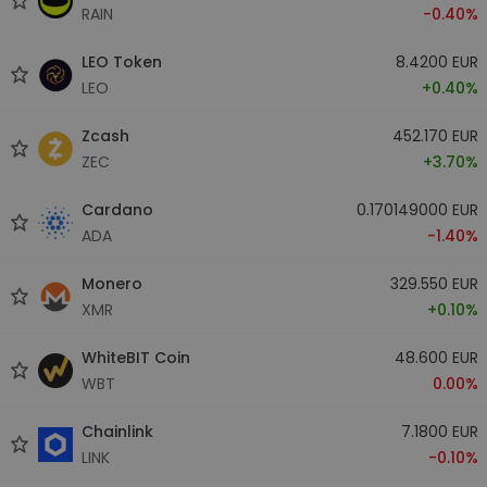
RAIN
-0.40%
LEO Token
8.4200 EUR
LEO
+0.40%
Zcash
452.170 EUR
ZEC
+3.70%
Cardano
0.170149000 EUR
ADA
-1.40%
Monero
329.550 EUR
XMR
+0.10%
WhiteBIT Coin
48.600 EUR
WBT
0.00%
Chainlink
7.1800 EUR
LINK
-0.10%