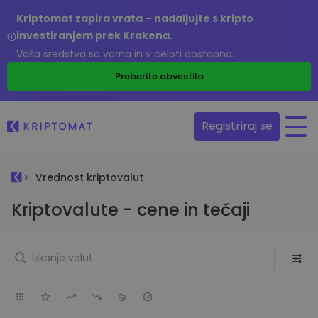
Kriptomat zapira vrata – nadaljujte s kripto
investiranjem prek Krakena.
Vaša sredstva so varna in v celoti dostopna.
Preberite obvestilo
Registriraj se
Vrednost kriptovalut
Kriptovalute - cene in tečaji