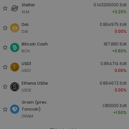
Stellar
0.143206000 EUR
XLM
+3.20%
Dai
0.864975 EUR
DAI
0.00%
Bitcoin Cash
187.880 EUR
BCH
+0.60%
USD1
0.864714 EUR
USD1
0.00%
Ethena USDe
0.864672 EUR
USDE
0.00%
Gram (prev.
1.180000 EUR
Toncoin)
+1.50%
GRAM