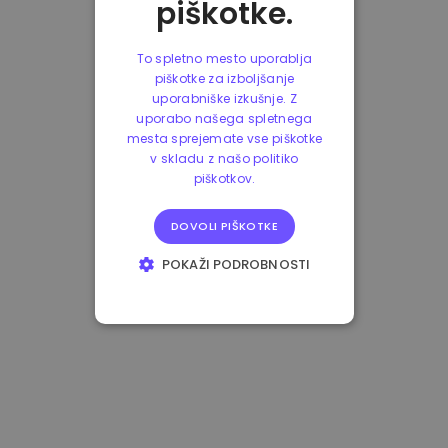
piškotke.
To spletno mesto uporablja
piškotke za izboljšanje
uporabniške izkušnje. Z
uporabo našega spletnega
mesta sprejemate vse piškotke
v skladu z našo politiko
piškotkov.
DOVOLI PIŠKOTKE
POKAŽI PODROBNOSTI
NUJNO POTREBNI
IZVEDBENI
CILJANJE
FUNKCIONALNOST