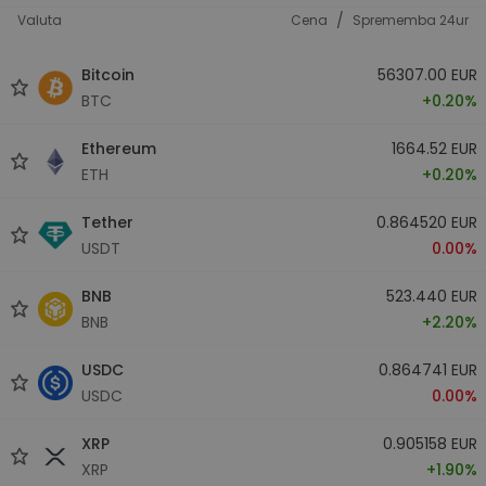
/
Valuta
Cena
Sprememba 24ur
Bitcoin
56307.00 EUR
BTC
+0.20%
Ethereum
1664.52 EUR
ETH
+0.20%
Tether
0.864520 EUR
USDT
0.00%
BNB
523.440 EUR
BNB
+2.20%
USDC
0.864741 EUR
USDC
0.00%
XRP
0.905158 EUR
XRP
+1.90%