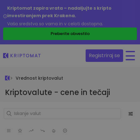
Kriptomat zapira vrata – nadaljujte s kripto
investiranjem prek Krakena.
Vaša sredstva so varna in v celoti dostopna.
Preberite obvestilo
Registriraj se
Vrednost kriptovalut
Kriptovalute - cene in tečaji