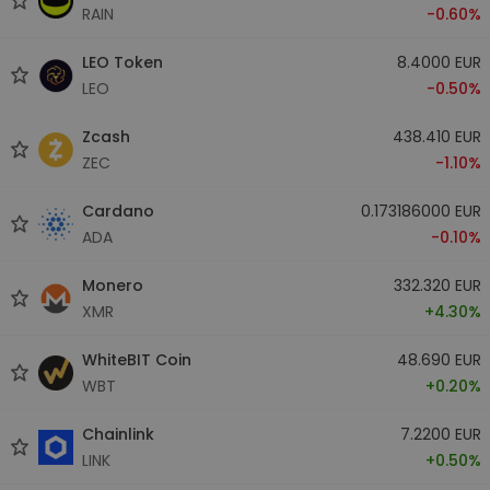
RAIN
-0.60%
LEO Token
8.4000 EUR
LEO
-0.50%
Zcash
438.410 EUR
ZEC
-1.10%
Cardano
0.173186000 EUR
ADA
-0.10%
Monero
332.320 EUR
XMR
+4.30%
WhiteBIT Coin
48.690 EUR
WBT
+0.20%
Chainlink
7.2200 EUR
LINK
+0.50%