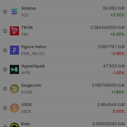
Solana
66.060 EUR
SOL
+3.30%
TRON
0.284340000 EUR
TRX
+0.40%
Figure Heloc
0.897757 EUR
FIGR_HELOC
-2.90%
Hyperliquid
47.600 EUR
HYPE
-1.40%
Dogecoin
0.061708000 EUR
DOGE
+1.80%
USDS
0.864946 EUR
USDS
0.00%
Rain
0.010932090 EUR