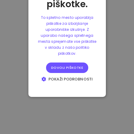
piškotke.
To spletno mesto uporablja
piškotke za izboljšanje
uporabniške izkušnje. Z
uporabo našega spletnega
mesta sprejemate vse piškotke
v skladu z našo politiko
piškotkov.
DOVOLI PIŠKOTKE
POKAŽI PODROBNOSTI
NUJNO POTREBNI
IZVEDBENI
CILJANJE
FUNKCIONALNOST