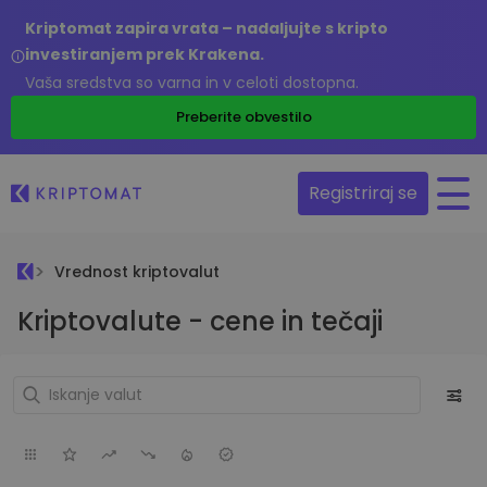
Kriptomat zapira vrata – nadaljujte s kripto
investiranjem prek Krakena.
Vaša sredstva so varna in v celoti dostopna.
Preberite obvestilo
Registriraj se
Vrednost kriptovalut
Kriptovalute - cene in tečaji