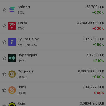
Solana
63.780 EUR
SOL
+0.30%
TRON
0.284031000 EUR
TRX
-0.20%
Figure Heloc
0.897510 EUR
FIGR_HELOC
+1.50%
Hyperliquid
49.230 EUR
HYPE
+2.10%
Dogecoin
0.060311000 EUR
DOGE
+0.60%
USDS
0.867291 EUR
USDS
0.00%
Rain
0.011041910 EUR