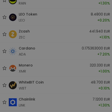
RAIN
+1.30%
LEO Token
8.4800 EUR
LEO
+0.20%
Zcash
441.940 EUR
ZEC
+1.10%
Cardano
0.175363000 EUR
ADA
+7.20%
Monero
320.330 EUR
XMR
+1.00%
WhiteBIT Coin
48.700 EUR
WBT
+0.10%
Chainlink
7.1200 EUR
LINK
+1.30%