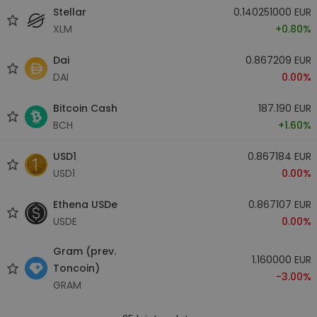
Stellar
0.140251000 EUR
XLM
+0.80%
Dai
0.867209 EUR
DAI
0.00%
Bitcoin Cash
187.190 EUR
BCH
+1.60%
USD1
0.867184 EUR
USD1
0.00%
Ethena USDe
0.867107 EUR
USDE
0.00%
Gram (prev.
1.160000 EUR
Toncoin)
-3.00%
GRAM