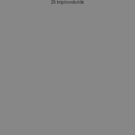
25
kriptovaluták