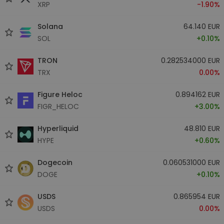
XRP
-1.90%
Solana
64.140 EUR
SOL
+0.10%
TRON
0.282534000 EUR
TRX
0.00%
Figure Heloc
0.894162 EUR
FIGR_HELOC
+3.00%
Hyperliquid
48.810 EUR
HYPE
+0.60%
Dogecoin
0.060531000 EUR
DOGE
+0.10%
USDS
0.865954 EUR
USDS
0.00%