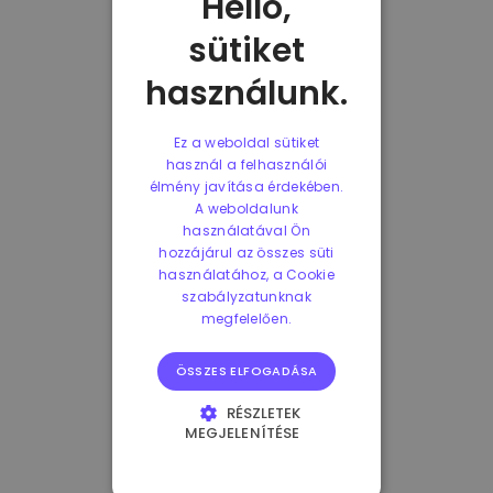
Helló,
sütiket
használunk.
Ez a weboldal sütiket
használ a felhasználói
élmény javítása érdekében.
A weboldalunk
használatával Ön
hozzájárul az összes süti
használatához, a Cookie
szabályzatunknak
megfelelően.
ÖSSZES ELFOGADÁSA
RÉSZLETEK
MEGJELENÍTÉSE
ELENGEDHETETLENÜL
SZÜKSÉGES