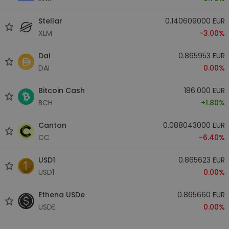
Stellar
0.140609000 EUR
XLM
-3.00%
Dai
0.865953 EUR
DAI
0.00%
Bitcoin Cash
186.000 EUR
BCH
+1.80%
Canton
0.088043000 EUR
CC
-6.40%
USD1
0.865623 EUR
USD1
0.00%
Ethena USDe
0.865660 EUR
USDE
0.00%