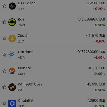
LEO Token
8.4500 EUR
LEO
-0.20%
Rain
0.010888810 EUR
RAIN
+0.90%
Zcash
441.570 EUR
ZEC
-0.10%
Cardano
0.162760000 EUR
ADA
-1.40%
Monero
315.310 EUR
XMR
+2.40%
WhiteBIT Coin
48.590 EUR
WBT
+0.90%
Chainlink
7.0900 EUR
LINK
+0.70%