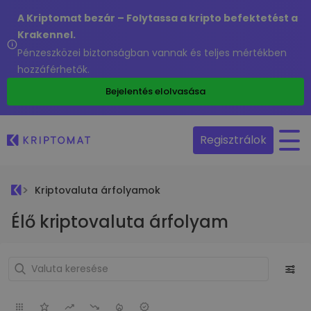
A Kriptomat bezár – Folytassa a kripto befektetést a
Krakennel.
Pénzeszközei biztonságban vannak és teljes mértékben
hozzáférhetők.
Bejelentés elolvasása
Regisztrálok
Kriptovaluta árfolyamok
Élő kriptovaluta árfolyam