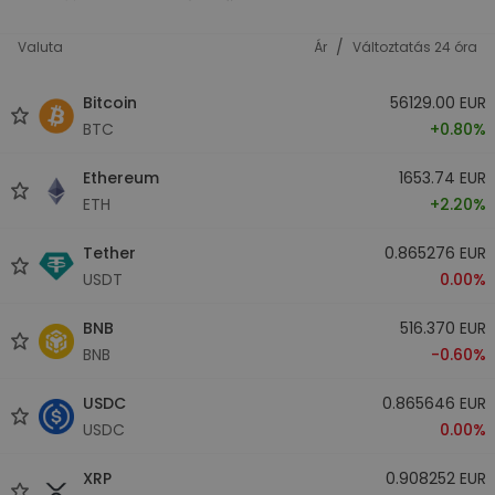
/
Valuta
Ár
Változtatás 24 óra
Bitcoin
56129.00 EUR
BTC
+0.80%
Ethereum
1653.74 EUR
ETH
+2.20%
Tether
0.865276 EUR
USDT
0.00%
BNB
516.370 EUR
BNB
-0.60%
USDC
0.865646 EUR
USDC
0.00%
XRP
0.908252 EUR