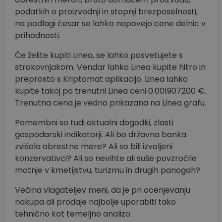
podatkih o proizvodnji in stopnji brezposelnosti,
na podlagi česar se lahko napovejo cene delnic v
prihodnosti.
Če želite kupiti Linea, se lahko posvetujete s
strokovnjakom. Vendar lahko Linea kupite hitro in
preprosto s Kriptomat aplikacijo. Linea lahko
kupite takoj po trenutni Linea ceni 0.001907200 €.
Trenutna cena je vedno prikazana na Linea grafu.
Pomembni so tudi aktualni dogodki, zlasti
gospodarski indikatorji. Ali bo državna banka
zvišala obrestne mere? Ali so bili izvoljeni
konzervativci? Ali so nevihte ali suše povzročile
motnje v kmetijstvu, turizmu in drugih panogah?
Večina vlagateljev meni, da je pri ocenjevanju
nakupa ali prodaje najbolje uporabiti tako
tehnično kot temeljno analizo.