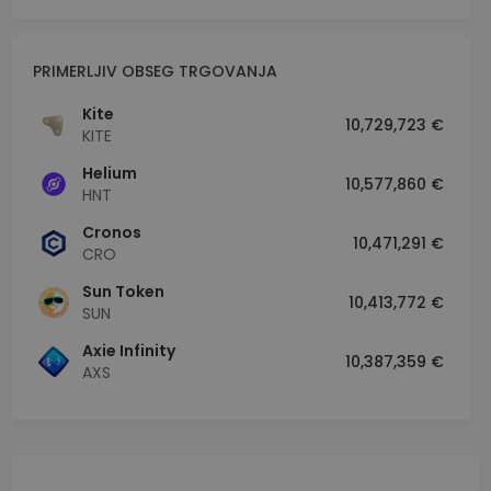
PRIMERLJIV OBSEG TRGOVANJA
Kite
10,729,723 €
KITE
Helium
10,577,860 €
HNT
Cronos
10,471,291 €
CRO
Sun Token
10,413,772 €
SUN
Axie Infinity
10,387,359 €
AXS