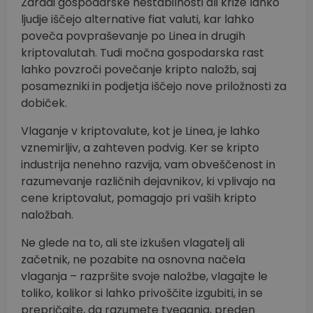
Zaradi gospodarske nestabilnosti ali krize lahko
ljudje iščejo alternative fiat valuti, kar lahko
poveča povpraševanje po Linea in drugih
kriptovalutah. Tudi močna gospodarska rast
lahko povzroči povečanje kripto naložb, saj
posamezniki in podjetja iščejo nove priložnosti za
dobiček.
Vlaganje v kriptovalute, kot je Linea, je lahko
vznemirljiv, a zahteven podvig. Ker se kripto
industrija nenehno razvija, vam obveščenost in
razumevanje različnih dejavnikov, ki vplivajo na
cene kriptovalut, pomagajo pri vaših kripto
naložbah.
Ne glede na to, ali ste izkušen vlagatelj ali
začetnik, ne pozabite na osnovna načela
vlaganja – razpršite svoje naložbe, vlagajte le
toliko, kolikor si lahko privoščite izgubiti, in se
prepričajte, da razumete tveganja, preden