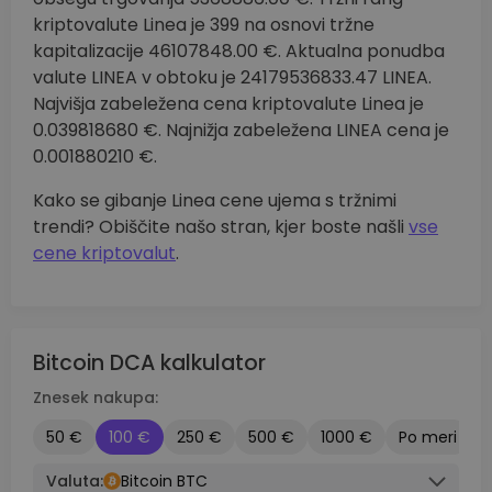
kriptovalute Linea je 399 na osnovi tržne
kapitalizacije 46107848.00 €. Aktualna ponudba
valute LINEA v obtoku je 24179536833.47 LINEA.
Najvišja zabeležena cena kriptovalute Linea je
0.039818680 €. Najnižja zabeležena LINEA cena je
0.001880210 €.
Kako se gibanje Linea cene ujema s tržnimi
trendi? Obiščite našo stran, kjer boste našli
vse
cene kriptovalut
.
Bitcoin DCA kalkulator
Znesek nakupa:
50 €
100 €
250 €
500 €
1000 €
Po meri
Valuta:
Bitcoin BTC