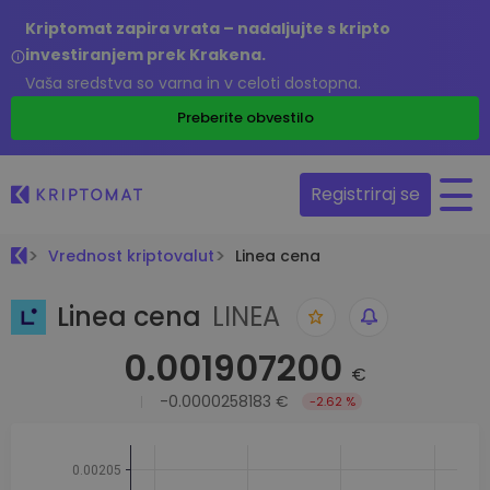
Kriptomat zapira vrata – nadaljujte s kripto
investiranjem prek Krakena.
Vaša sredstva so varna in v celoti dostopna.
Preberite obvestilo
Registriraj se
Vrednost kriptovalut
Linea cena
Linea cena
LINEA
0.001907200
€
-0.0000258183 €
-2.62 %