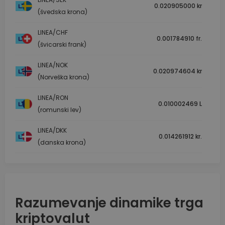
0.020905000 kr
(švedska krona)
LINEA/CHF
0.001784910 fr.
(švicarski frank)
LINEA/NOK
0.020974604 kr
(Norveška krona)
LINEA/RON
0.010002469 L
(romunski lev)
LINEA/DKK
0.014261912 kr.
(danska krona)
Razumevanje dinamike trga
kriptovalut