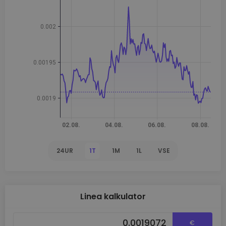
24UR
1T
1M
1L
VSE
Linea kalkulator
€