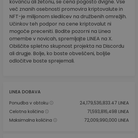
kovancu ali žetonu, se cena pogosto dvigne. Vse
več znanih osebnosti promovira kriptovalute in
NFT-je milijonom sledilcev na družbenih omrežjih.
Učinkov teh podpor na cene kriptovalut ni
mogoče preceniti. Bodite pozorni na Linea
omembe v novicah, spremljajte LINEA na X.
Obiščite spletno skupnost projekta na Discordu
ali drugje. Bolje, ko boste obveščeni, boljše
odločitve boste sprejemali.
LINEA DOBAVA
Ponudba v obtoku
24,179,536,833.47 LINEA
Celotna količina
71,593,816,498 LINEA
Maksimalna količina
72,009,990,000 LINEA