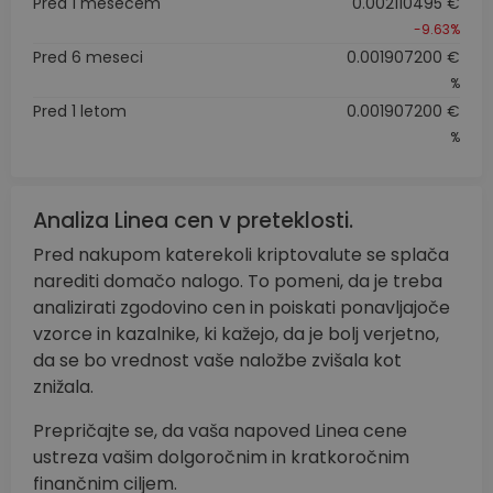
Pred 1 mesecem
0.002110495 €
-9.63%
Pred 6 meseci
0.001907200 €
%
Pred 1 letom
0.001907200 €
%
Analiza Linea cen v preteklosti.
Pred nakupom katerekoli kriptovalute se splača
narediti domačo nalogo. To pomeni, da je treba
analizirati zgodovino cen in poiskati ponavljajoče
vzorce in kazalnike, ki kažejo, da je bolj verjetno,
da se bo vrednost vaše naložbe zvišala kot
znižala.
Prepričajte se, da vaša napoved Linea cene
ustreza vašim dolgoročnim in kratkoročnim
finančnim ciljem.