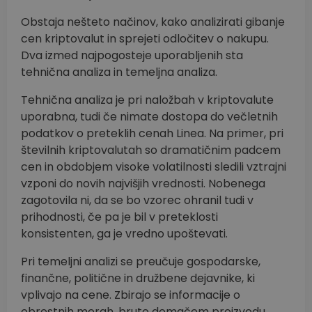
Obstaja nešteto načinov, kako analizirati gibanje
cen kriptovalut in sprejeti odločitev o nakupu.
Dva izmed najpogosteje uporabljenih sta
tehnična analiza in temeljna analiza.
Tehnična analiza je pri naložbah v kriptovalute
uporabna, tudi če nimate dostopa do večletnih
podatkov o preteklih cenah Linea. Na primer, pri
številnih kriptovalutah so dramatičnim padcem
cen in obdobjem visoke volatilnosti sledili vztrajni
vzponi do novih najvišjih vrednosti. Nobenega
zagotovila ni, da se bo vzorec ohranil tudi v
prihodnosti, če pa je bil v preteklosti
konsistenten, ga je vredno upoštevati.
Pri temeljni analizi se preučuje gospodarske,
finančne, politične in družbene dejavnike, ki
vplivajo na cene. Zbirajo se informacije o
obrestnih merah, bruto domačem proizvodu,