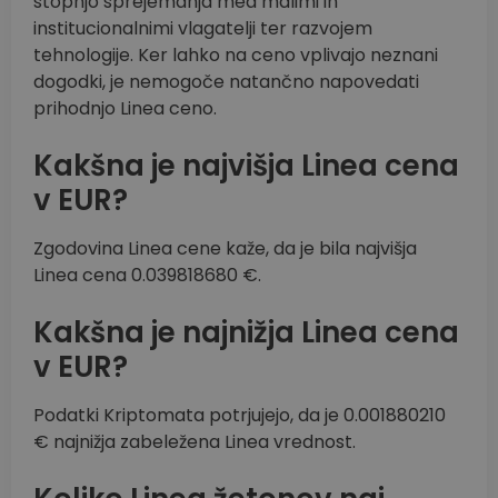
stopnjo sprejemanja med malimi in
institucionalnimi vlagatelji ter razvojem
tehnologije. Ker lahko na ceno vplivajo neznani
dogodki, je nemogoče natančno napovedati
prihodnjo Linea ceno.
Kakšna je najvišja Linea cena
v EUR?
Zgodovina Linea cene kaže, da je bila najvišja
Linea cena 0.039818680 €.
Kakšna je najnižja Linea cena
v EUR?
Podatki Kriptomata potrjujejo, da je 0.001880210
€ najnižja zabeležena Linea vrednost.