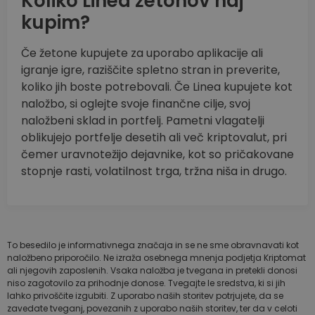
Koliko Linea žetonov naj
kupim?
Če žetone kupujete za uporabo aplikacije ali
igranje igre, raziščite spletno stran in preverite,
koliko jih boste potrebovali. Če Linea kupujete kot
naložbo, si oglejte svoje finančne cilje, svoj
naložbeni sklad in portfelj. Pametni vlagatelji
oblikujejo portfelje desetih ali več kriptovalut, pri
čemer uravnotežijo dejavnike, kot so pričakovane
stopnje rasti, volatilnost trga, tržna niša in drugo.
To besedilo je informativnega značaja in se ne sme obravnavati kot
naložbeno priporočilo. Ne izraža osebnega mnenja podjetja Kriptomat
ali njegovih zaposlenih. Vsaka naložba je tvegana in pretekli donosi
niso zagotovilo za prihodnje donose. Tvegajte le sredstva, ki si jih
lahko privoščite izgubiti. Z uporabo naših storitev potrjujete, da se
zavedate tveganj, povezanih z uporabo naših storitev, ter da v celoti