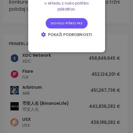
konkurentov lahko predstavlja tveganje za tržni
v skladu z našo politiko
položaj Linea.
piškotkov.
DOVOLI PIŠKOTKE
POKAŽI PODROBNOSTI
PRIMERLJIVA TRŽNA KAPITALIZACIJA
NUJNO POTREBNI
XDC Network
458,849,945 €
IZVEDBENI
XDC
CILJANJE
Flare
452,124,201 €
FLR
FUNKCIONALNOST
Arbitrum
451,267,736 €
ARB
币安人生 (BinanceLife)
442,836,282 €
币安人生
USX
438,188,282 €
USX