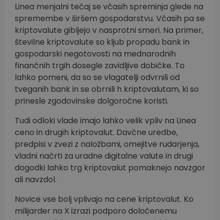
Linea menjalni tečaj se včasih spreminja glede na
spremembe v širšem gospodarstvu. Včasih pa se
kriptovalute gibljejo v nasprotni smeri. Na primer,
številne kriptovalute so kljub propadu bank in
gospodarski negotovosti na mednarodnih
finančnih trgih dosegle zavidljive dobičke. To
lahko pomeni, da so se vlagatelji odvrnili od
tveganih bank in se obrnili h kriptovalutam, ki so
prinesle zgodovinske dolgoročne koristi.
Tudi odloki vlade imajo lahko velik vpliv na Linea
ceno in drugih kriptovalut. Davčne uredbe,
predpisi v zvezi z naložbami, omejitve rudarjenja,
vladni načrti za uradne digitalne valute in drugi
dogodki lahko trg kriptovalut pomaknejo navzgor
ali navzdol.
Novice vse bolj vplivajo na cene kriptovalut. Ko
milijarder na X izrazi podporo določenemu