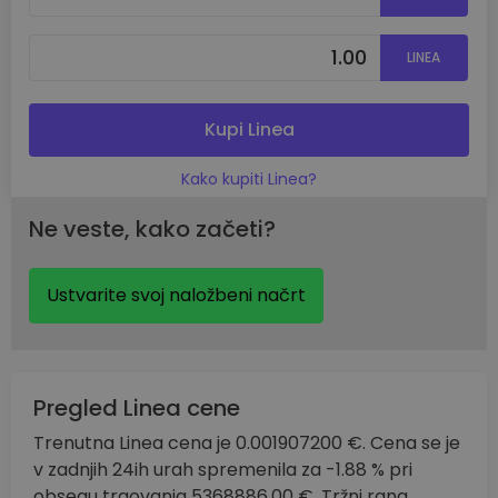
LINEA
Kupi Linea
Kako kupiti Linea?
Ne veste, kako začeti?
Ustvarite svoj naložbeni načrt
Pregled Linea cene
Trenutna Linea cena je 0.001907200 €. Cena se je
v zadnjih 24ih urah spremenila za -1.88 % pri
obsegu trgovanja 5368886.00 €. Tržni rang