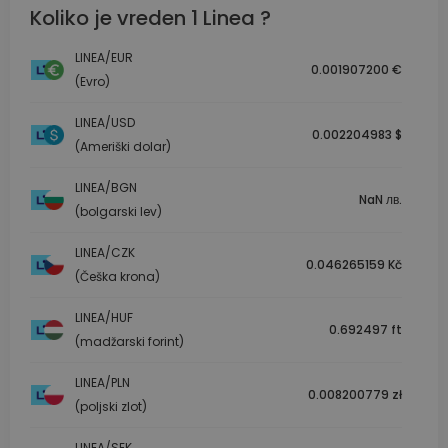
Koliko je vreden 1 Linea ?
LINEA/EUR
0.001907200 €
(Evro)
LINEA/USD
0.002204983 $
(Ameriški dolar)
LINEA/BGN
NaN лв.
(bolgarski lev)
LINEA/CZK
0.046265159 Kč
(Češka krona)
LINEA/HUF
0.692497 ft
(madžarski forint)
LINEA/PLN
0.008200779 zł
(poljski zlot)
LINEA/SEK