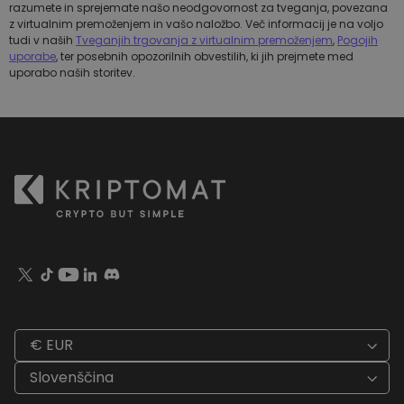
razumete in sprejemate našo neodgovornost za tveganja, povezana
z virtualnim premoženjem in vašo naložbo. Več informacij je na voljo
tudi v naših
Tveganjih trgovanja z virtualnim premoženjem
,
Pogojih
uporabe
, ter posebnih opozorilnih obvestilih, ki jih prejmete med
uporabo naših storitev.
€ EUR
Slovenščina