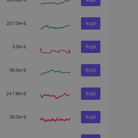
Kupi
207.0M €
Kupi
3.3M €
Kupi
118.6M €
Kupi
247.8M €
Kupi
39.0M €