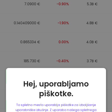
7.0900 €
-0.90%
5.3B €
0.140409000 €
-1.90%
4.8B €
0.865334 €
0.00%
4.0B €
185.730 €
-0.40%
3.7B €
0.865269 €
+0.10%
3.5B €
Hej, uporabljamo
piškotke.
0.087068000 €
+6.20%
3.4B €
To spletno mesto uporablja piškotke za izboljšanje
uporabniške izkušnje. Z uporabo našega spletnega