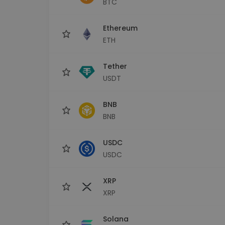
BTC
Raziskovalec naložb
Najdi svojo kripto strategijo
Ethereum
ETH
Tether
USDT
BNB
BNB
USDC
USDC
XRP
XRP
Solana