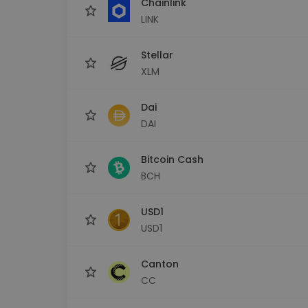
Chainlink
LINK
Stellar
XLM
Dai
DAI
Bitcoin Cash
BCH
USD1
USD1
Canton
CC