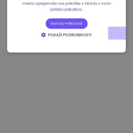
mesta sprejemate vse piškotke v skladu z našo
0.865095 €
0.00%
3.4B €
politiko piškotkov.
DOVOLI PIŠKOTKE
POKAŽI PODROBNOSTI
NUJNO POTREBNI
IZVEDBENI
CILJANJE
FUNKCIONALNOST