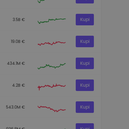
Kupi
3.5B €
Kupi
19.0B €
Kupi
434.1M €
Kupi
4.2B €
Kupi
543.0M €
Kupi
936.8M €