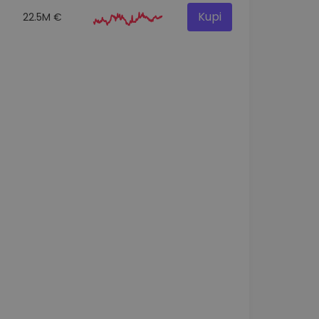
Kupi
22.5M €