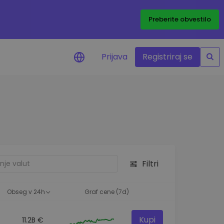
Preberite obvestilo
Prijava
Registriraj se
eni
ije o cenah vaših
ov
dstva
e priložnosti
Filtri
felja
i za optimalno
Obseg v 24h
Graf cene (7d)
Kupi
11.2B €