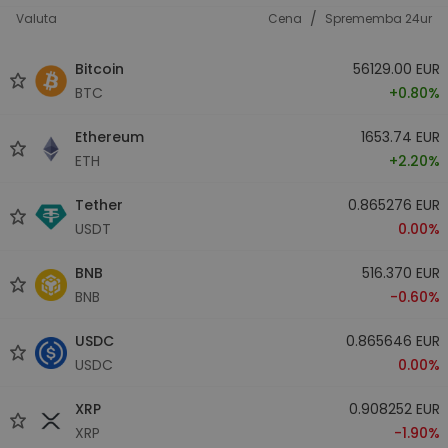
/
Valuta
Cena
Sprememba 24ur
Bitcoin
56129.00 EUR
BTC
+0.80%
Ethereum
1653.74 EUR
ETH
+2.20%
Tether
0.865276 EUR
USDT
0.00%
BNB
516.370 EUR
BNB
-0.60%
USDC
0.865646 EUR
USDC
0.00%
XRP
0.908252 EUR
XRP
-1.90%