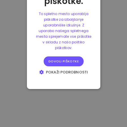
piškotke.
To spletno mesto uporablja
piškotke za izboljšanje
uporabniške izkušnje. Z
uporabo našega spletnega
mesta sprejemate vse piškotke
v skladu z našo politiko
piškotkov.
DOVOLI PIŠKOTKE
POKAŽI PODROBNOSTI
NUJNO POTREBNI
IZVEDBENI
CILJANJE
FUNKCIONALNOST