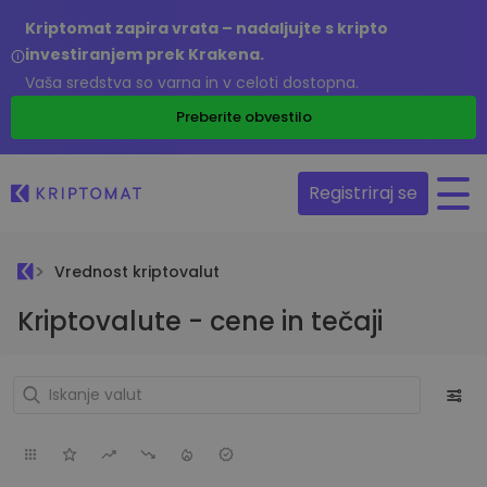
Kriptomat zapira vrata – nadaljujte s kripto
investiranjem prek Krakena.
Vaša sredstva so varna in v celoti dostopna.
Preberite obvestilo
Registriraj se
Vrednost kriptovalut
Kriptovalute - cene in tečaji