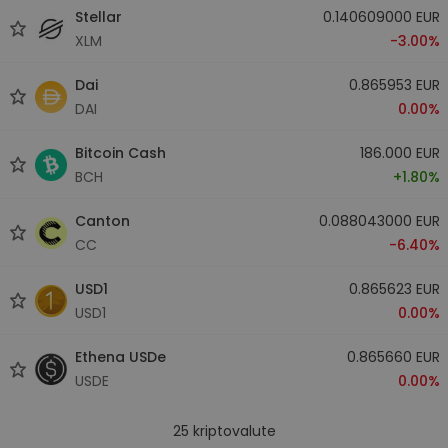
Stellar
0.140609000 EUR
XLM
-3.00%
Dai
0.865953 EUR
DAI
0.00%
Bitcoin Cash
186.000 EUR
BCH
+1.80%
Canton
0.088043000 EUR
CC
-6.40%
USD1
0.865623 EUR
USD1
0.00%
Ethena USDe
0.865660 EUR
USDE
0.00%
25
kriptovalute