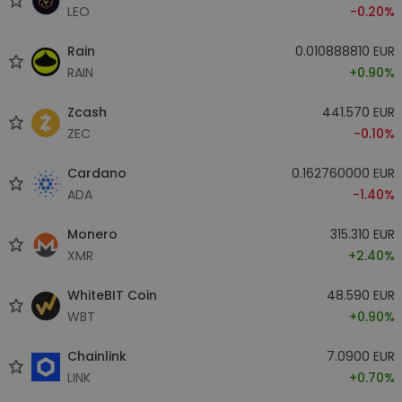
LEO
-0.20%
Rain
0.010888810 EUR
RAIN
+0.90%
Zcash
441.570 EUR
ZEC
-0.10%
Cardano
0.162760000 EUR
ADA
-1.40%
Monero
315.310 EUR
XMR
+2.40%
WhiteBIT Coin
48.590 EUR
WBT
+0.90%
Chainlink
7.0900 EUR
LINK
+0.70%