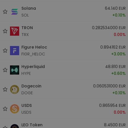
Solana
64.140 EUR
SOL
+0.10%
TRON
0.282534000 EUR
TRX
0.00%
Figure Heloc
0.894162 EUR
FIGR_HELOC
+3.00%
Hyperliquid
48.810 EUR
HYPE
+0.60%
Dogecoin
0.060531000 EUR
DOGE
+0.10%
USDS
0.865954 EUR
USDS
0.00%
LEO Token
8.4500 EUR