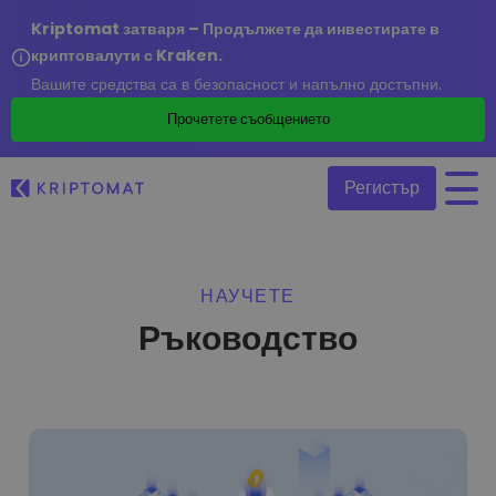
Kriptomat затваря – Продължете да инвестирате в
криптовалути с Kraken.
Вашите средства са в безопасност и напълно достъпни.
/
Прочетете съобщението
Регистър
Всички цени
НАУЧЕТЕ
Над 300+ криптовалути
Ръководство
Топ печеливши & губещи
Намерете възможности за инвестиране
Купуване и продаване на криптовалута
Купете 300+ криптовалути
Наскоро добавени
Последно добавени токени в Kriptomat
Размяна на криптовалута
Над 1 000 опции за двойки
Ако бях купил за 100 €…