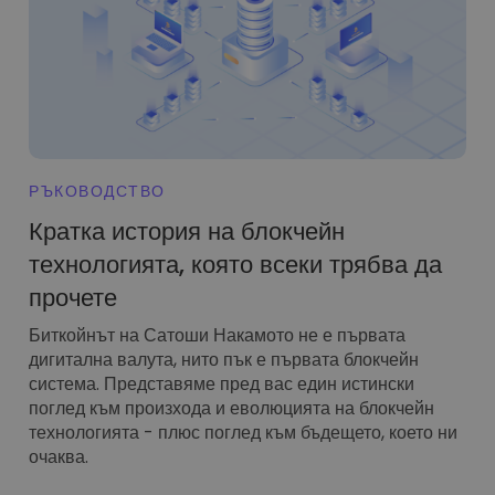
...днес щеше да струва
Интелигентни портфолиа
Интелигентен начин за инвестиране в криптовалути
Kriptomat Портфейл
Сигурен и опростен портфейл за криптовалута
Инвестиционен изследовател
Намери своята крипто стратегия
РЪКОВОДСТВО
KriptoEarn
Кратка история на блокчейн
Печелете награди с вашата криптовалута
технологията, която всеки трябва да
Трезор
прочете
Спестете криптовалута за вашето бъдеще
Биткойнът на Сатоши Накамото не е първата
Повтаряща се печалба
дигитална валута, нито пък е първата блокчейн
Редовно планирани инвестиции (DCA)
система. Представяме пред вас един истински
поглед към произхода и еволюцията на блокчейн
Сигнали за цените
технологията - плюс поглед към бъдещето, което ни
Актуализации на цените на любимите ви токени в реално време
очаква.
Разглеждане на активи