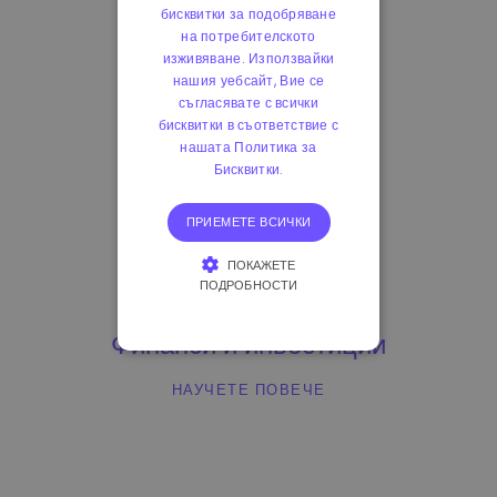
бисквитки за подобряване
на потребителското
НАУЧЕТЕ ПОВЕЧЕ
изживяване. Използвайки
нашия уебсайт, Вие се
съгласявате с всички
бисквитки в съответствие с
нашата Политика за
Бисквитки.
ПРИЕМЕТЕ ВСИЧКИ
ПОКАЖЕТЕ
ПОДРОБНОСТИ
СТРОГО НЕОБХОДИМО
Финанси и инвестиции
ЕФЕКТИВНОСТ
НАУЧЕТЕ ПОВЕЧЕ
ТАРГЕТИРАНЕ
ФУНКЦИОНАЛНОСТ