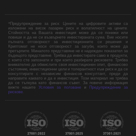
*Предупреждение за риск: Цените на цифровите активи са
изложени на висок пазарен риск и волатилност на цените.
Стойността на Вашата инвестиция може да се понижи или
повиши и да не си възвърнете инвестираната сума. Вие носите
пълната отговорност за инвестиционните си решения и
Криптомат не носи отговорност за загуби, които може да
претърпите. Миналото представяне не е надежден показател за
бъдещото представяне. Трябва да инвестирате само в продукти,
с които сте запознати и при които разбирате рисковете. Трябва
внимателно да обмислите своя инвестиционен опит, финансово
състояние, инвестиционни цели и толерантност към риск и да се
консултирате с независим финансов консултант, преди да
направите каквато и да е инвестиция. Този материал не трябва
да се тълкува като финансов съвет. За повече информация
вижте нашите
Условия за ползване
и
Предупреждение за
рискове
.