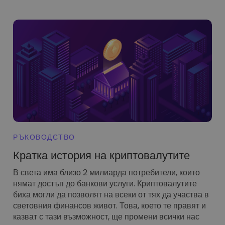
Открийте възможности за инвестиции
Анализ на портфолио
Интелигентни прозрения за оптималнo изпълнение
РЪКОВОДСТВО
Кратка история на криптовалутите
В света има близо 2 милиарда потребители, които
нямат достъп до банкови услуги. Криптовалутите
биха могли да позволят на всеки от тях да участва в
световния финансов живот. Това, което те правят и
казват с тази възможност, ще промени всички нас