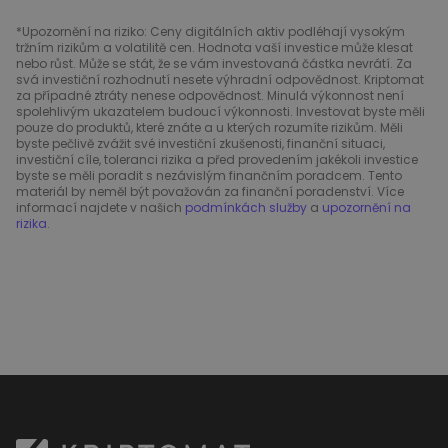
*Upozornění na riziko: Ceny digitálních aktiv podléhají vysokým
tržním rizikům a volatilitě cen. Hodnota vaší investice může klesat
nebo růst. Může se stát, že se vám investovaná částka nevrátí. Za
svá investiční rozhodnutí nesete výhradní odpovědnost. Kriptomat
za případné ztráty nenese odpovědnost. Minulá výkonnost není
spolehlivým ukazatelem budoucí výkonnosti. Investovat byste měli
pouze do produktů, které znáte a u kterých rozumíte rizikům. Měli
byste pečlivě zvážit své investiční zkušenosti, finanční situaci,
investiční cíle, toleranci rizika a před provedením jakékoli investice
byste se měli poradit s nezávislým finančním poradcem. Tento
materiál by neměl být považován za finanční poradenství. Více
informací najdete v našich
podmínkách služby
a
upozornění na
rizika
.