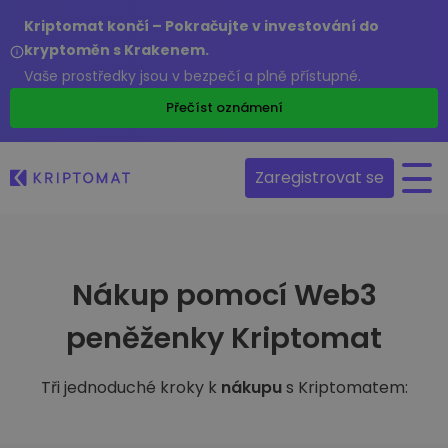
Kriptomat končí – Pokračujte v investování do
kryptoměn s Krakenem.
Vaše prostředky jsou v bezpečí a plně přístupné.
Přečíst oznámení
Zaregistrovat se
Nákup pomocí Web3
peněženky Kriptomat
Tři jednoduché kroky k
nákupu
s Kriptomatem: