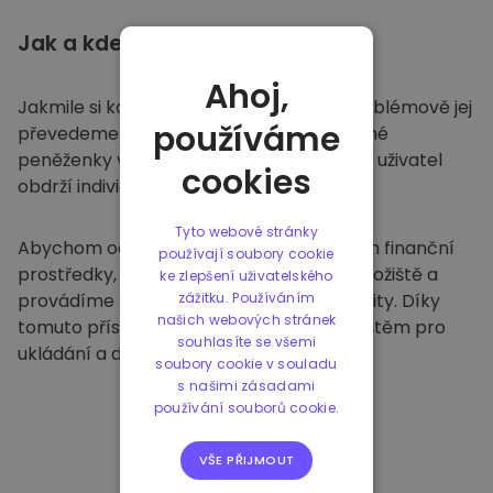
Jak a kde
ukládat
Ahoj,
Jakmile si koupíte na
Kriptomatu
, bezproblémově jej
používáme
převedeme do vaší vyhrazené a bezpečné
peněženky v rámci naší platformy. Každý uživatel
cookies
obdrží individuální peněženku.
Tyto webové stránky
Abychom ochránili naše zákazníky a jejich finanční
používají soubory cookie
prostředky, nabízíme bezpečné offline úložiště a
ke zlepšení uživatelského
provádíme pravidelné bezpečnostní audity. Díky
zážitku. Používáním
našich webových stránek
tomuto přístupu je naše platforma útočištěm pro
souhlasíte se všemi
ukládání a dalších kryptoměn.
soubory cookie v souladu
s našimi zásadami
používání souborů cookie.
VŠE PŘIJMOUT