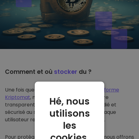
Comment et où
stocker
du ?
Une fois que vous achetez du sur
la plateforme
Kriptomat
, nous le transférons de manière
Hé, nous
transparente dans votre portefeuille dédié et
utilisons
sécurisé au sein de notre plateforme. Chaque
utilisateur reçoit un portefeuille individuel.
les
cookies.
Pour protéger nos clients et leurs fonds, nous offrons