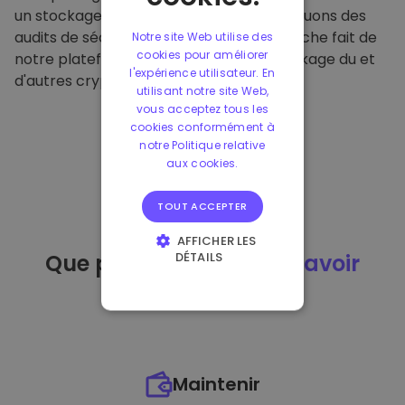
un stockage hors ligne sécurisé et effectuons des
audits de sécurité réguliers. Cette approche fait de
Notre site Web utilise des
cookies pour améliorer
notre plateforme un refuge pour le stockage du et
l'expérience utilisateur. En
d'autres crypto-monnaies.
utilisant notre site Web,
vous acceptez tous les
cookies conformément à
notre Politique relative
aux cookies.
TOUT ACCEPTER
AFFICHER LES
DÉTAILS
Que puis-je faire
après avoir
STRICTEMENT
acheté
du ?
NÉCESSAIRES
PERFORMANCE
CIBLAGE
Maintenir
FONCTIONNALITÉ