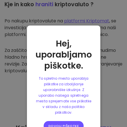
Kje in kako
hraniti
kriptovaluto ?
Po nakupu kriptovalute na
platformi Kriptomat
, se
investicija prenese v vašo varno denarnico na naši
platformi. Vsak uporabnik ima svojo denarnico.
Hej,
Za zaščito naših strank in njihovih sredstev nudimo
uporabljamo
hladno hrambo ter redno izvajamo varnostne
piškotke.
revizije. Zato je naša platforma varna za shranjevanje
kriptovalute in ostalih kripto naložb.
To spletno mesto uporablja
piškotke za izboljšanje
uporabniške izkušnje. Z
uporabo našega spletnega
mesta sprejemate vse piškotke
v skladu z našo politiko
piškotkov.
DOVOLI PIŠKOTKE