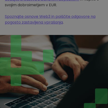
svojim dobroimetjem v EUR.
Spoznajte osnove Web3 in poiščite odgovore na
pogosto zastavljena vprašanja
.