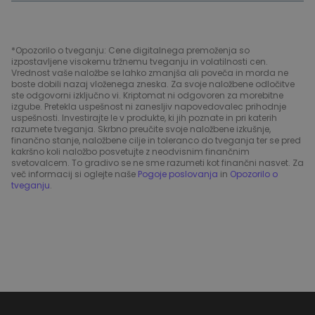
*Opozorilo o tveganju: Cene digitalnega premoženja so
izpostavljene visokemu tržnemu tveganju in volatilnosti cen.
Vrednost vaše naložbe se lahko zmanjša ali poveča in morda ne
boste dobili nazaj vloženega zneska. Za svoje naložbene odločitve
ste odgovorni izključno vi. Kriptomat ni odgovoren za morebitne
izgube. Pretekla uspešnost ni zanesljiv napovedovalec prihodnje
uspešnosti. Investirajte le v produkte, ki jih poznate in pri katerih
razumete tveganja. Skrbno preučite svoje naložbene izkušnje,
finančno stanje, naložbene cilje in toleranco do tveganja ter se pred
kakršno koli naložbo posvetujte z neodvisnim finančnim
svetovalcem. To gradivo se ne sme razumeti kot finančni nasvet. Za
več informacij si oglejte naše
Pogoje poslovanja
in
Opozorilo o
tveganju
.