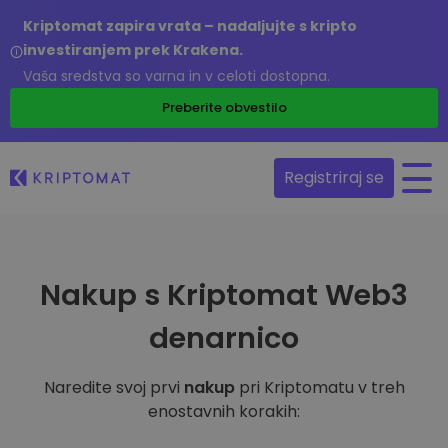
Kriptomat zapira vrata – nadaljujte s kripto
investiranjem prek Krakena.
Vaša sredstva so varna in v celoti dostopna.
Preberite obvestilo
Registriraj se
Nakup s Kriptomat Web3
denarnico
Naredite svoj prvi
nakup
pri Kriptomatu v treh
enostavnih korakih: