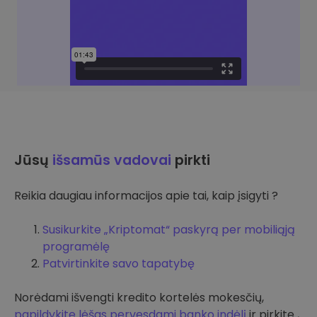
Jūsų
išsamūs vadovai
pirkti
Reikia daugiau informacijos apie tai, kaip įsigyti ?
Susikurkite „Kriptomat“ paskyrą per mobiliąją
programėlę
Patvirtinkite savo tapatybę
Norėdami išvengti kredito kortelės mokesčių,
papildykite lėšas pervesdami banko indėlį
ir pirkite ,