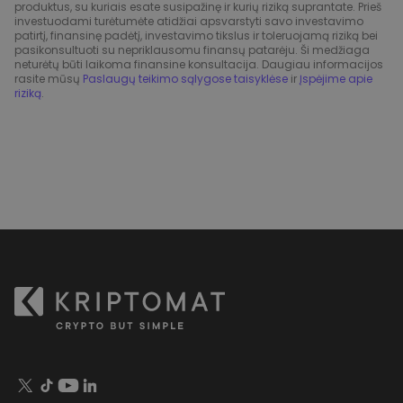
produktus, su kuriais esate susipažinę ir kurių riziką suprantate. Prieš
investuodami turėtumėte atidžiai apsvarstyti savo investavimo
patirtį, finansinę padėtį, investavimo tikslus ir toleruojamą riziką bei
pasikonsultuoti su nepriklausomu finansų patarėju. Ši medžiaga
neturėtų būti laikoma finansine konsultacija. Daugiau informacijos
rasite mūsų
Paslaugų teikimo sąlygose taisyklėse
ir
Įspėjime apie
riziką
.