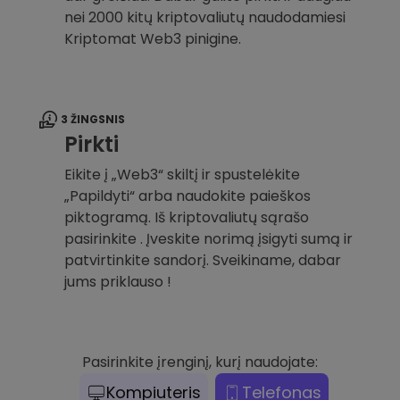
nei 2000 kitų kriptovaliutų naudodamiesi
Kriptomat Web3 pinigine.
3 ŽINGSNIS
Pirkti
Eikite į „Web3“ skiltį ir spustelėkite
„Papildyti“ arba naudokite paieškos
piktogramą. Iš kriptovaliutų sąrašo
pasirinkite . Įveskite norimą įsigyti sumą ir
patvirtinkite sandorį. Sveikiname, dabar
jums priklauso !
Pasirinkite įrenginį, kurį naudojate:
Kompiuteris
Telefonas