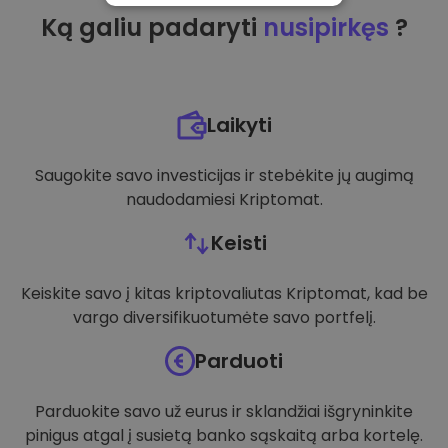
Ką galiu padaryti
nusipirkęs
?
VEIKIMĄ GERINANTYS
TIKSLINIAI
FUNKCINIAI
Laikyti
Saugokite savo investicijas ir stebėkite jų augimą
naudodamiesi Kriptomat.
Keisti
Keiskite savo į kitas kriptovaliutas Kriptomat, kad be
vargo diversifikuotumėte savo portfelį.
Parduoti
Parduokite savo už eurus ir sklandžiai išgryninkite
pinigus atgal į susietą banko sąskaitą arba kortelę.