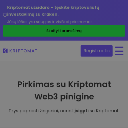
Kriptomat užsidaro – tęskite kriptovaliutų
investavimą su Kraken.
Jūsų lėšos yra saugios ir visiškai prieinamos.
Skaityti pranešimą
Registruotis
Pirkimas su Kriptomat
Web3 pinigine
Trys paprasti žingsniai, norint
įsigyti
su Kriptomat: