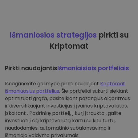
Išmaniosios strategijos
pirkti su
Kriptomat
Pirkti naudojantis
Išmaniaisiais portfeliais
Išnagrinėkite galimybę pirkti naudojant
Kriptomat
išmaniuosius portfelius
. Šie portfeliai sukurti siekiant
optimizuoti grąžą, pasitelkiant pažangius algoritmus
ir diversifikuojant investicijas į įvairias kriptovaliutas,
įskaitant . Pasirinkę portfelį, į kurį įtraukta , galite
investuoti į šią kriptovaliutą kartu su kitu turtu,
naudodamiesi automatinio subalansavimo ir
išmaniojo valdymo privalumais.