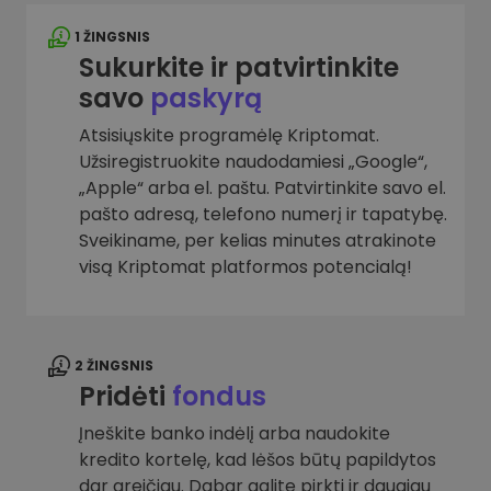
1 ŽINGSNIS
Sukurkite ir patvirtinkite
savo
paskyrą
Atsisiųskite programėlę Kriptomat.
Užsiregistruokite naudodamiesi „Google“,
„Apple“ arba el. paštu. Patvirtinkite savo el.
pašto adresą, telefono numerį ir tapatybę.
Sveikiname, per kelias minutes atrakinote
visą Kriptomat platformos potencialą!
2 ŽINGSNIS
Pridėti
fondus
Įneškite banko indėlį arba naudokite
kredito kortelę, kad lėšos būtų papildytos
dar greičiau. Dabar galite pirkti ir daugiau