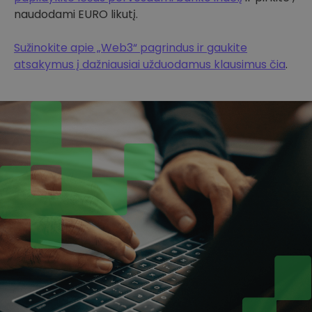
naudodami EURO likutį.
Sužinokite apie „Web3“ pagrindus ir gaukite
atsakymus į dažniausiai užduodamus klausimus čia
.