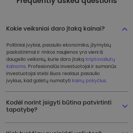
Frequently asked questions
Kokie veiksniai daro įtaką kainai?
Politiniai įvykiai, pasaulio ekonomika, įžymybių
paskatinimai ir rinkos naujienos yra vieni iš
daugelio veiksnių, kurie daro įtaką
kriptovaliutų
kainoms
. Profesionalūs investuotojai ir sumanūs
investuotojai stebi šiuos realaus pasaulio
įvykius, kad galėtų numatyti
kainų pokyčius
.
Kodėl norint įsigyti būtina patvirtinti
tapatybę?