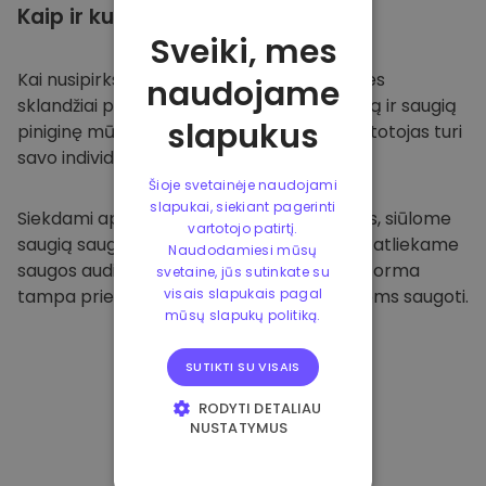
Kaip ir kur
saugoti
Sveiki, mes
Kai nusipirksite
Kriptomat platformoje
, mes
naudojame
sklandžiai pervesime valiutą į jūsų specialią ir saugią
slapukus
piniginę mūsų platformoje. Kiekvienas vartotojas turi
savo individualią piniginę.
Šioje svetainėje naudojami
slapukai, siekiant pagerinti
Siekdami apsaugoti savo klientus ir jų lėšas, siūlome
vartotojo patirtį.
saugią saugyklą neprisijungus ir reguliariai atliekame
Naudodamiesi mūsų
saugos auditus. Dėl šio požiūrio mūsų platforma
svetaine, jūs sutinkate su
tampa prieglobsčiu ir kitoms kriptovaliutoms saugoti.
visais slapukais pagal
mūsų slapukų politiką.
SUTIKTI SU VISAIS
RODYTI DETALIAU
NUSTATYMUS
BŪTINIEJI