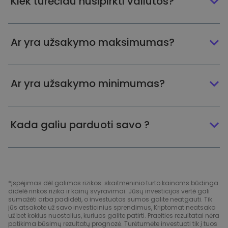
Kiek turėčiau nusipirkti valiutos?
Ar yra užsakymo maksimumas?
Ar yra užsakymo minimumas?
Kada galiu parduoti savo ?
*Įspėjimas dėl galimos rizikos: skaitmeninio turto kainoms būdinga
didelė rinkos rizika ir kainų svyravimai. Jūsų investicijos vertė gali
sumažėti arba padidėti, o investuotos sumos galite neatgauti. Tik
jūs atsakote už savo investicinius sprendimus, Kriptomat neatsako
už bet kokius nuostolius, kuriuos galite patirti. Praeities rezultatai nėra
patikima būsimų rezultatų prognozė. Turėtumėte investuoti tik į tuos