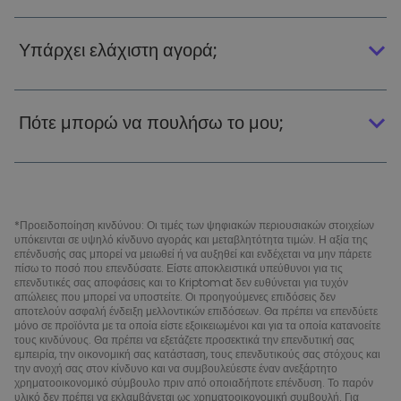
Υπάρχει ελάχιστη αγορά;
Πότε μπορώ να πουλήσω το μου;
*Προειδοποίηση κινδύνου: Οι τιμές των ψηφιακών περιουσιακών στοιχείων
υπόκεινται σε υψηλό κίνδυνο αγοράς και μεταβλητότητα τιμών. Η αξία της
επένδυσής σας μπορεί να μειωθεί ή να αυξηθεί και ενδέχεται να μην πάρετε
πίσω το ποσό που επενδύσατε. Είστε αποκλειστικά υπεύθυνοι για τις
επενδυτικές σας αποφάσεις και το Kriptomat δεν ευθύνεται για τυχόν
απώλειες που μπορεί να υποστείτε. Οι προηγούμενες επιδόσεις δεν
αποτελούν ασφαλή ένδειξη μελλοντικών επιδόσεων. Θα πρέπει να επενδύετε
μόνο σε προϊόντα με τα οποία είστε εξοικειωμένοι και για τα οποία κατανοείτε
τους κινδύνους. Θα πρέπει να εξετάζετε προσεκτικά την επενδυτική σας
εμπειρία, την οικονομική σας κατάσταση, τους επενδυτικούς σας στόχους και
την ανοχή σας στον κίνδυνο και να συμβουλεύεστε έναν ανεξάρτητο
χρηματοοικονομικό σύμβουλο πριν από οποιαδήποτε επένδυση. Το παρόν
υλικό δεν πρέπει να εκλαμβάνεται ως χρηματοοικονομική συμβουλή. Για