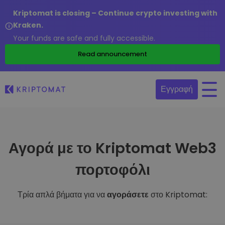
Kriptomat is closing – Continue crypto investing with
Kraken.
Your funds are safe and fully accessible.
Read announcement
Εγγραφή
Αγορά με το Kriptomat Web3
πορτοφόλι
Τρία απλά βήματα για να
αγοράσετε
στο Kriptomat: