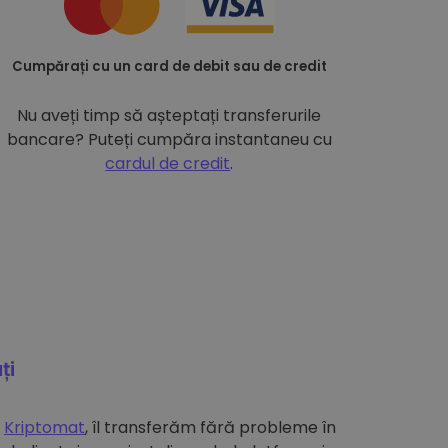
Cumpărați cu un card de debit sau de credit
Nu aveți timp să așteptați transferurile
bancare? Puteți cumpăra instantaneu cu
cardul de credit
.
ți
e
Kriptomat
, îl transferăm fără probleme în