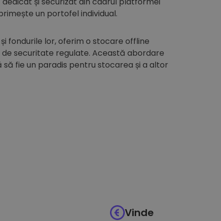
edicat și securizat din cadrul platformei
 primește un portofel individual.
 și fondurile lor, oferim o stocare offline
i de securitate regulate. Această abordare
să fie un paradis pentru stocarea și a altor
Vinde