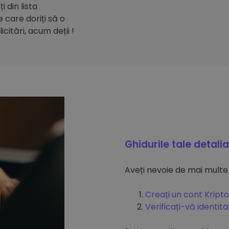
 din lista
care doriți să o
citări, acum deții !
Ghidurile tale detali
Aveți nevoie de mai multe
Creați un cont Kripto
Verificați-vă identit