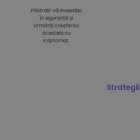
Păstrați-vă investiția
în siguranță și
urmăriți creșterea
acesteia cu
Kriptomat.
Strategii