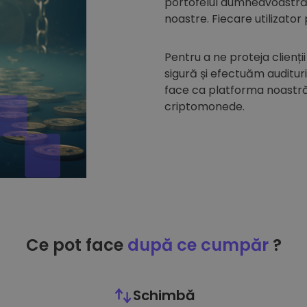
portofelul dumneavoastră d
noastre. Fiecare utilizator
Pentru a ne proteja clienții
sigură și efectuăm auditur
face ca platforma noastră 
criptomonede.
Ce pot face
după ce cumpăr
?
Schimbă