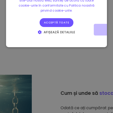
site-ului nostru web, sunteți de acord cu toate
cookie-urile în conformitate cu Politica noastră
privind cookie-urile.
ACCEPTĂ TOATE
AFIȘEAZĂ DETALIILE
STRICT NECESARE
DE PERFORMANȚĂ
DE TARGETARE
DE FUNCŢIONALITATE
Cum și unde să
stoca
Odată ce ați cumpărat p