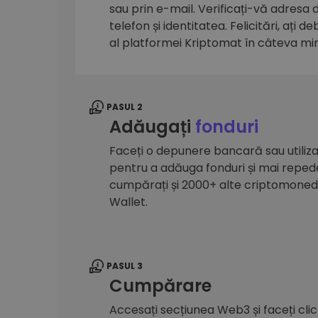
sau prin e-mail. Verificați-vă adresa
Explorator de investiții
telefon și identitatea. Felicitări, ați d
Găsește-ți strategia cripto
al platformei Kriptomat în câteva mi
PASUL 2
Adăugați
fonduri
Faceți o depunere bancară sau utilizaț
pentru a adăuga fonduri și mai reped
cumpărați și 2000+ alte criptomone
Wallet.
PASUL 3
Cumpărare
Accesați secțiunea Web3 și faceți cli