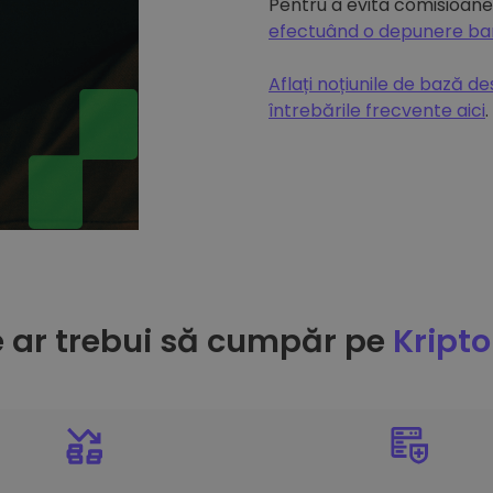
Pentru a evita comisioanel
efectuând o depunere b
Aflați noțiunile de bază d
întrebările frecvente aici
.
e ar trebui să cumpăr pe
Kript