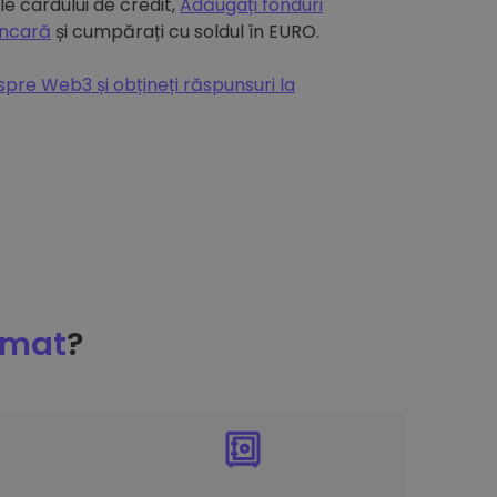
e cardului de credit,
Adăugați fonduri
ancară
și cumpărați cu soldul în EURO.
espre Web3 și obțineți răspunsuri la
omat
?