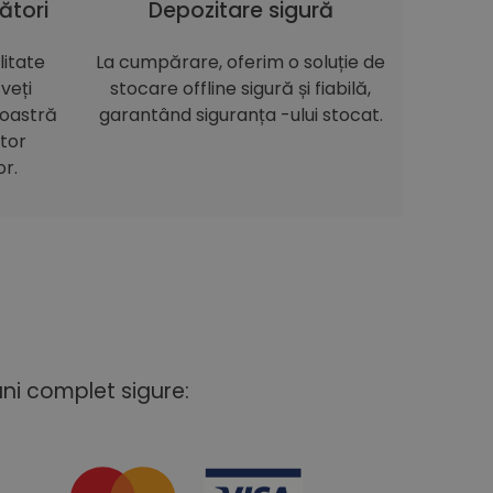
ători
Depozitare sigură
itate
La cumpărare, oferim o soluție de
veți
stocare offline sigură și fiabilă,
noastră
garantând siguranța -ului stocat.
itor
or.
uni complet sigure: