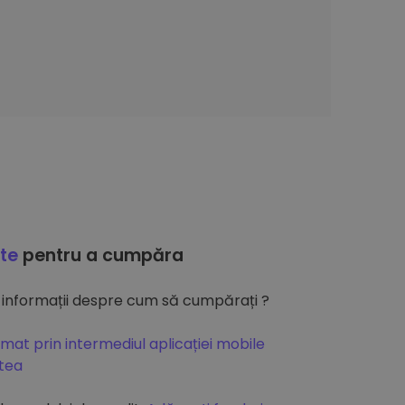
ate
pentru a cumpăra
 informații despre cum să cumpărați ?
mat prin intermediul aplicației mobile
atea