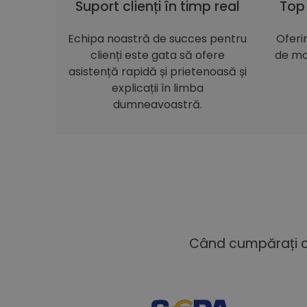
Suport clienți în timp real
Top
Echipa noastră de succes pentru
Oferi
clienți este gata să ofere
de mo
asistență rapidă și prietenoasă și
explicații în limba
dumneavoastră.
Când cumpărați cu 