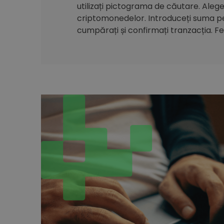
utilizați pictograma de căutare. Alegeți
criptomonedelor. Introduceți suma pe 
cumpărați și confirmați tranzacția. Feli