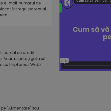
 de e-mail, numărul de
eblocat întregul potențial
nute!
i cardul de credit
e. Acum, sunteți gata să
de cu Kriptomat Web3
c pe "Alimentare" sau