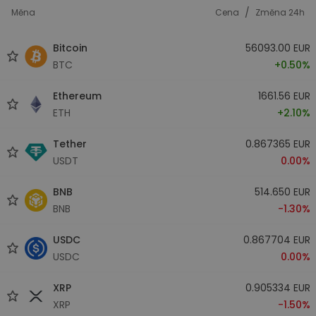
/
Měna
Cena
Změna 24h
Bitcoin
56093.00 EUR
BTC
+0.50%
Ethereum
1661.56 EUR
ETH
+2.10%
Tether
0.867365 EUR
USDT
0.00%
BNB
514.650 EUR
BNB
-1.30%
USDC
0.867704 EUR
USDC
0.00%
XRP
0.905334 EUR
XRP
-1.50%