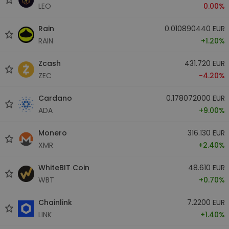
LEO
0.00%
Rain
0.010890440 EUR
RAIN
+1.20%
Zcash
431.720 EUR
ZEC
-4.20%
Cardano
0.178072000 EUR
ADA
+9.00%
Monero
316.130 EUR
XMR
+2.40%
WhiteBIT Coin
48.610 EUR
WBT
+0.70%
Chainlink
7.2200 EUR
LINK
+1.40%