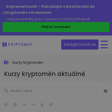
Kriptomat končí – Pokračujte v investování do
kryptoměn s Krakenem.
Vaše prostředky jsou v bezpečí a plně přístupné.
Přečíst oznámení
Zaregistrovat se
Kurzy kryptoměn
Kurzy kryptoměn aktuálně