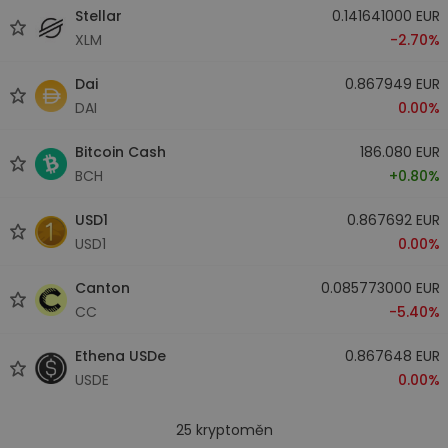
Stellar
0.141641000 EUR
XLM
-2.70%
Dai
0.867949 EUR
DAI
0.00%
Bitcoin Cash
186.080 EUR
BCH
+0.80%
USD1
0.867692 EUR
USD1
0.00%
Canton
0.085773000 EUR
CC
-5.40%
Ethena USDe
0.867648 EUR
USDE
0.00%
25
kryptoměn