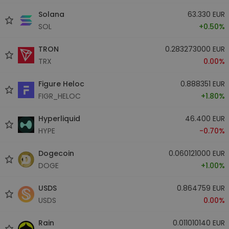
Solana
63.330 EUR
SOL
+0.50%
TRON
0.283273000 EUR
TRX
0.00%
Figure Heloc
0.888351 EUR
FIGR_HELOC
+1.80%
Hyperliquid
46.400 EUR
HYPE
-0.70%
Dogecoin
0.060121000 EUR
DOGE
+1.00%
USDS
0.864759 EUR
USDS
0.00%
Rain
0.011010140 EUR