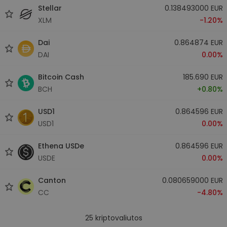
Stellar
0.138493000 EUR
XLM
-1.20%
Dai
0.864874 EUR
DAI
0.00%
Bitcoin Cash
185.690 EUR
BCH
+0.80%
USD1
0.864596 EUR
USD1
0.00%
Ethena USDe
0.864596 EUR
USDE
0.00%
Canton
0.080659000 EUR
CC
-4.80%
25
kriptovaliutos