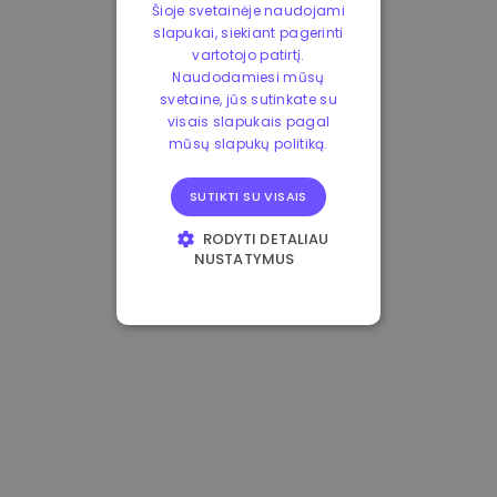
Šioje svetainėje naudojami
slapukai, siekiant pagerinti
vartotojo patirtį.
Naudodamiesi mūsų
svetaine, jūs sutinkate su
visais slapukais pagal
mūsų slapukų politiką.
SUTIKTI SU VISAIS
RODYTI DETALIAU
NUSTATYMUS
BŪTINIEJI
VEIKIMĄ GERINANTYS
TIKSLINIAI
FUNKCINIAI