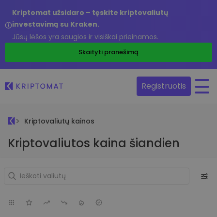
Kriptomat užsidaro – tęskite kriptovaliutų
investavimą su Kraken.
Jūsų lėšos yra saugios ir visiškai prieinamos.
Skaityti pranešimą
Registruotis
Kriptovaliutų kainos
Kriptovaliutos kaina šiandien