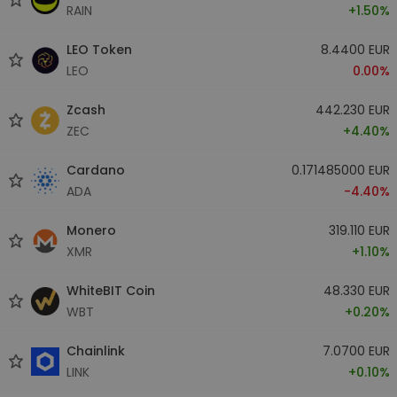
RAIN
+1.50%
LEO Token
8.4400 EUR
LEO
0.00%
Zcash
442.230 EUR
ZEC
+4.40%
Cardano
0.171485000 EUR
ADA
-4.40%
Monero
319.110 EUR
XMR
+1.10%
WhiteBIT Coin
48.330 EUR
WBT
+0.20%
Chainlink
7.0700 EUR
LINK
+0.10%