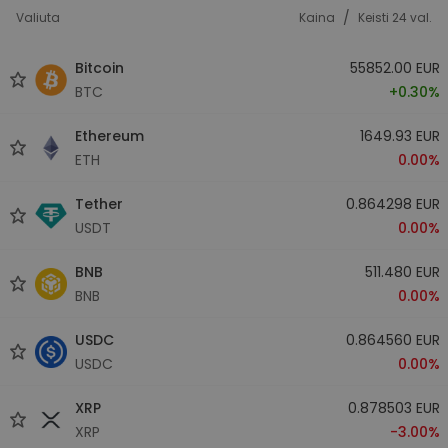
/
Valiuta
Kaina
Keisti 24 val.
Bitcoin
55852.00 EUR
BTC
+0.30%
Ethereum
1649.93 EUR
ETH
0.00%
Tether
0.864298 EUR
USDT
0.00%
BNB
511.480 EUR
BNB
0.00%
USDC
0.864560 EUR
USDC
0.00%
XRP
0.878503 EUR
XRP
-3.00%