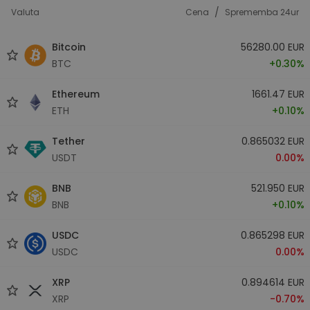
/
Valuta
Cena
Sprememba 24ur
Bitcoin
56280.00 EUR
BTC
+0.30%
Ethereum
1661.47 EUR
ETH
+0.10%
Tether
0.865032 EUR
USDT
0.00%
BNB
521.950 EUR
BNB
+0.10%
USDC
0.865298 EUR
USDC
0.00%
XRP
0.894614 EUR
XRP
-0.70%