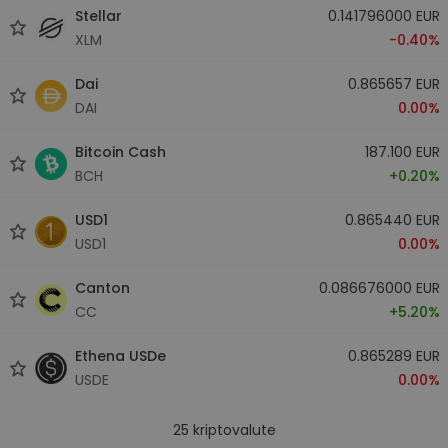
Stellar
0.141796000 EUR
XLM
-0.40%
Dai
0.865657 EUR
DAI
0.00%
Bitcoin Cash
187.100 EUR
BCH
+0.20%
USD1
0.865440 EUR
USD1
0.00%
Canton
0.086676000 EUR
CC
+5.20%
Ethena USDe
0.865289 EUR
USDE
0.00%
25
kriptovalute