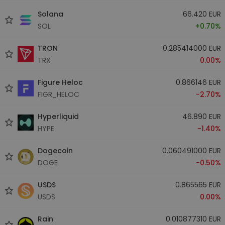
Solana
66.420 EUR
SOL
+0.70%
TRON
0.285414000 EUR
TRX
0.00%
Figure Heloc
0.866146 EUR
FIGR_HELOC
-2.70%
Hyperliquid
46.890 EUR
HYPE
-1.40%
Dogecoin
0.060491000 EUR
DOGE
-0.50%
USDS
0.865565 EUR
USDS
0.00%
Rain
0.010877310 EUR