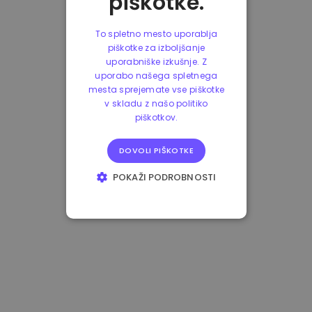
piškotke.
To spletno mesto uporablja
piškotke za izboljšanje
uporabniške izkušnje. Z
uporabo našega spletnega
mesta sprejemate vse piškotke
v skladu z našo politiko
piškotkov.
DOVOLI PIŠKOTKE
POKAŽI PODROBNOSTI
NUJNO POTREBNI
IZVEDBENI
CILJANJE
FUNKCIONALNOST