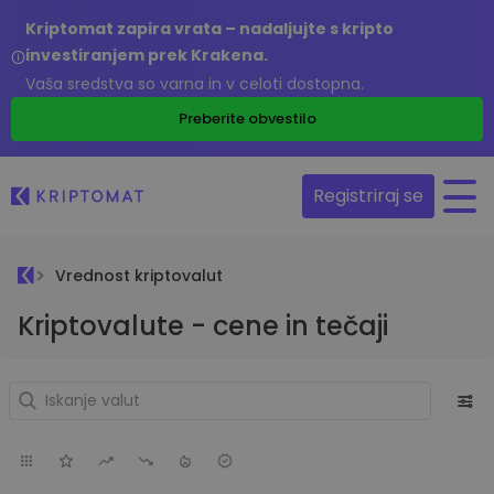
Kriptomat zapira vrata – nadaljujte s kripto
investiranjem prek Krakena.
Vaša sredstva so varna in v celoti dostopna.
Preberite obvestilo
Registriraj se
Vrednost kriptovalut
Kriptovalute - cene in tečaji