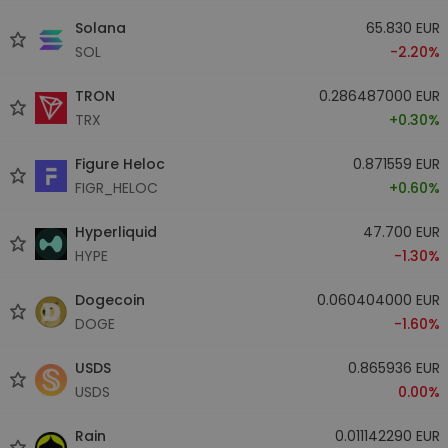
Solana
65.830 EUR
SOL
-2.20%
TRON
0.286487000 EUR
TRX
+0.30%
Figure Heloc
0.871559 EUR
FIGR_HELOC
+0.60%
Hyperliquid
47.700 EUR
HYPE
-1.30%
Dogecoin
0.060404000 EUR
DOGE
-1.60%
USDS
0.865936 EUR
USDS
0.00%
Rain
0.011142290 EUR