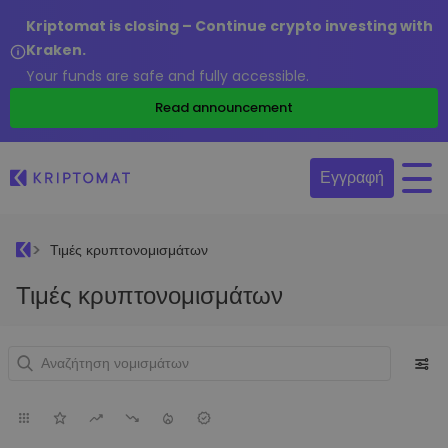
Kriptomat is closing – Continue crypto investing with
Kraken.
Your funds are safe and fully accessible.
Read announcement
Εγγραφή
Τιμές κρυπτονομισμάτων
Τιμές κρυπτονομισμάτων