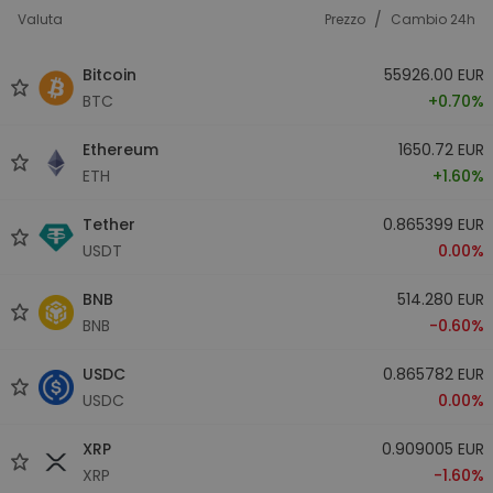
/
Valuta
Prezzo
Cambio 24h
Bitcoin
55926.00 EUR
BTC
+0.70%
Ethereum
1650.72 EUR
ETH
+1.60%
Tether
0.865399 EUR
USDT
0.00%
BNB
514.280 EUR
BNB
-0.60%
USDC
0.865782 EUR
USDC
0.00%
XRP
0.909005 EUR
XRP
-1.60%