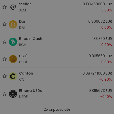
Stellar
0.139458000 EUR
XLM
-3.80%
Dai
0.866072 EUR
DAI
0.00%
Bitcoin Cash
183.350 EUR
BCH
0.00%
USD1
0.865650 EUR
USD1
0.00%
Canton
0.087241000 EUR
CC
-6.90%
Ethena USDe
0.865673 EUR
USDE
-0.10%
25
criptovalute