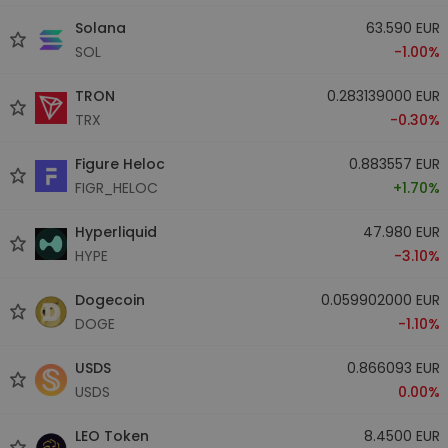
Solana
63.590 EUR
SOL
-1.00%
TRON
0.283139000 EUR
TRX
-0.30%
Figure Heloc
0.883557 EUR
FIGR_HELOC
+1.70%
Hyperliquid
47.980 EUR
HYPE
-3.10%
Dogecoin
0.059902000 EUR
DOGE
-1.10%
USDS
0.866093 EUR
USDS
0.00%
LEO Token
8.4500 EUR