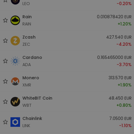
LEO
-0.20%
Rain
0.010878420 EUR
RAIN
+1.20%
Zcash
427.540 EUR
ZEC
-4.20%
Cardano
0.165465000 EUR
ADA
-3.70%
Monero
313.570 EUR
XMR
+1.90%
WhiteBIT Coin
48.450 EUR
WBT
+0.80%
Chainlink
7.0500 EUR
LINK
-1.10%