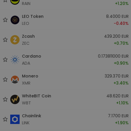
RAIN
+1.20%
LEO Token
8.4000 EUR
LEO
-0.40%
Zcash
439.200 EUR
ZEC
+0.70%
Cardano
0.173811000 EUR
ADA
+0.90%
Monero
329.370 EUR
XMR
+3.40%
WhiteBIT Coin
48.620 EUR
WBT
+1.10%
Chainlink
7.1700 EUR
LINK
+1.90%