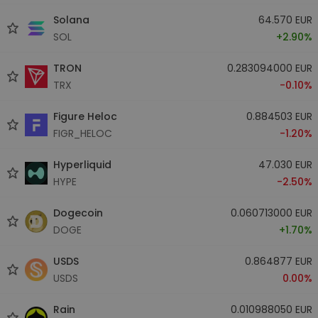
Solana
64.570 EUR
SOL
+2.90%
TRON
0.283094000 EUR
TRX
-0.10%
Figure Heloc
0.884503 EUR
FIGR_HELOC
-1.20%
Hyperliquid
47.030 EUR
HYPE
-2.50%
Dogecoin
0.060713000 EUR
DOGE
+1.70%
USDS
0.864877 EUR
USDS
0.00%
Rain
0.010988050 EUR