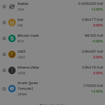
Stellar
0.141162000 EUR
XLM
+2.00%
Dai
0.864771 EUR
DAI
0.00%
Bitcoin Cash
186.920 EUR
BCH
+1.80%
USD1
0.864917 EUR
USD1
0.00%
Ethena USDe
0.864701 EUR
USDE
0.00%
Gram (prev.
1.170000 EUR
Toncoin)
+2.60%
GRAM