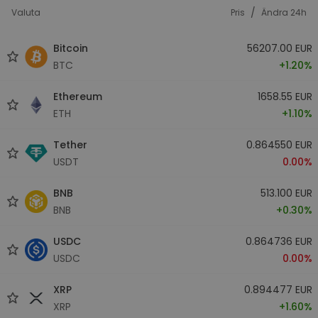
/
Valuta
Pris
Ändra 24h
Bitcoin
56207.00 EUR
BTC
+1.20%
Ethereum
1658.55 EUR
ETH
+1.10%
Tether
0.864550 EUR
USDT
0.00%
BNB
513.100 EUR
BNB
+0.30%
USDC
0.864736 EUR
USDC
0.00%
XRP
0.894477 EUR
XRP
+1.60%