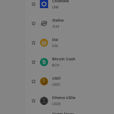
Chainlink
LINK
Stellar
XLM
Dai
DAI
Bitcoin Cash
BCH
USD1
USD1
Ethena USDe
USDE
Gram (prev.