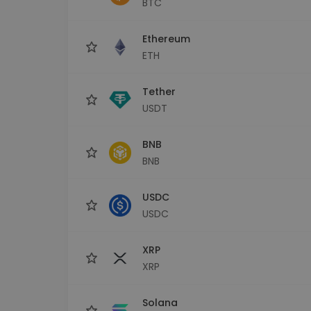
BTC
kriptotárca
Ethereum
ETH
Tether
USDT
BNB
BNB
USDC
USDC
XRP
XRP
Solana