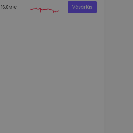
Vásárlás
16.8M €