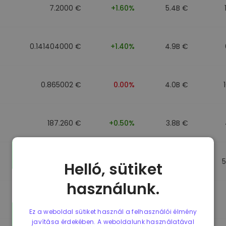
7.2000 €
+1.60%
5.4B €
0.141404000 €
+1.40%
4.9B €
0.865002 €
0.00%
4.0B €
187.260 €
+0.50%
3.8B €
0.864902 €
0.00%
3.5B €
Helló, sütiket
használunk.
0.864733 €
0.00%
3.4B €
Ez a weboldal sütiket használ a felhasználói élmény
javítása érdekében. A weboldalunk használatával