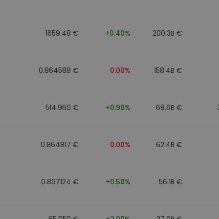
1659.48 €
+0.40%
200.3B €
0.864588 €
0.00%
158.4B €
514.960 €
+0.90%
68.6B €
0.864817 €
0.00%
62.4B €
0.897124 €
+0.50%
56.1B €
65.050 €
+2.00%
37.9B €