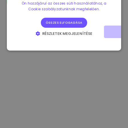
Ön hozzájárul az összes süti használatához, a
1.180000 €
+1.90%
3.2B €
Cookie szabályzatunknak megfelelően.
ÖSSZES ELFOGADÁSA
RÉSZLETEK MEGJELENÍTÉSE
ELENGEDHETETLENÜL SZÜKSÉGES
TELJESÍTMÉNY
CÉLZÁS
FUNKCIONALITÁS