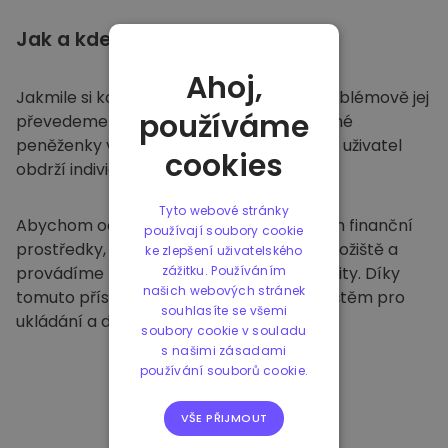
Jak a kde
ukládat
Ahoj,
Jakmile si koupíte na
Kriptomatu
, bezproblémově jej
používáme
převedeme do vaší vyhrazené a bezpečné
peněženky v rámci naší platformy. Každý uživatel
cookies
obdrží individuální peněženku.
Tyto webové stránky
Abychom ochránili naše zákazníky a jejich finanční
používají soubory cookie
prostředky, nabízíme bezpečné offline úložiště a
ke zlepšení uživatelského
provádíme pravidelné bezpečnostní audity. Díky
zážitku. Používáním
našich webových stránek
tomuto přístupu je naše platforma útočištěm pro
souhlasíte se všemi
ukládání a dalších kryptoměn.
soubory cookie v souladu
s našimi zásadami
používání souborů cookie.
VŠE PŘIJMOUT