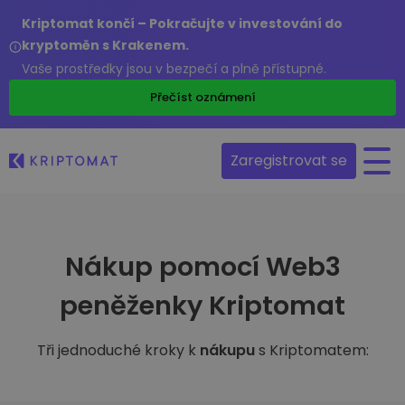
Kriptomat končí – Pokračujte v investování do
kryptoměn s Krakenem.
Vaše prostředky jsou v bezpečí a plně přístupné.
Přečíst oznámení
Zaregistrovat se
Nákup pomocí Web3
peněženky Kriptomat
Tři jednoduché kroky k
nákupu
s Kriptomatem: