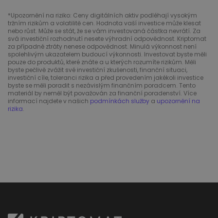
*Upozornění na riziko: Ceny digitálních aktiv podléhají vysokým
tržním rizikům a volatilitě cen. Hodnota vaší investice může klesat
nebo růst. Může se stát, že se vám investovaná částka nevrátí. Za
svá investiční rozhodnutí nesete výhradní odpovědnost. Kriptomat
za případné ztráty nenese odpovědnost. Minulá výkonnost není
spolehlivým ukazatelem budoucí výkonnosti. Investovat byste měli
pouze do produktů, které znáte a u kterých rozumíte rizikům. Měli
byste pečlivě zvážit své investiční zkušenosti, finanční situaci,
investiční cíle, toleranci rizika a před provedením jakékoli investice
byste se měli poradit s nezávislým finančním poradcem. Tento
materiál by neměl být považován za finanční poradenství. Více
informací najdete v našich
podmínkách služby
a
upozornění na
rizika
.