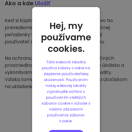
Ako a kde
Uložiť
Keď si kúpite na
Kriptomat
, bezproblémovo ho
Hej, my
prevedieme do vašej vyhradenej a bezpečnej
peňaženky v rámci našej platformy. Každý
používame
používateľ dostane individuálnu peňaženku.
cookies.
Na ochranu našich zákazníkov a ich finančných
Táto webová lokalita
prostriedkov ponúkame bezpečné offline úložisko a
používa súbory cookie na
vykonávame pravidelné bezpečnostné audity.
zlepšenie používateľskej
Vďaka tomuto prístupu je naša platforma útočiskom
skúsenosti. Používaním
na ukladanie a iných kryptomien.
našej webovej lokality
vyjadrujete súhlas s
používaním všetkých
súborov cookie v súlade s
našimi zásadami
používania súborov
cookie.