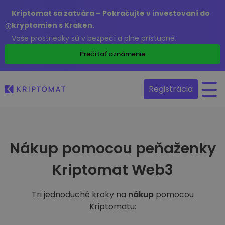
Kriptomat sa zatvára – Pokračujte v investovaní do
kryptomien s Kraken.
Vaše prostriedky sú v bezpečí a plne prístupné.
Prečítať oznámenie
Registrácia
Nákup pomocou peňaženky
Kriptomat Web3
Tri jednoduché kroky na
nákup
pomocou
Kriptomatu: