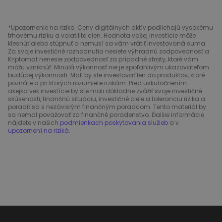
*Upozornenie na riziko: Ceny digitálnych aktív podliehajú vysokému
trhovému riziku a volatilite cien. Hodnota vašej investície môže
klesnúť alebo stúpnuť a nemusí sa vám vrátiť investovaná suma.
Za svoje investičné rozhodnutia nesiete výhradnú zodpovednosť a
Kriptomat nenesie zodpovednosť za prípadné straty, ktoré vám
môžu vzniknúť. Minulá výkonnosť nie je spoľahlivým ukazovateľom
budúcej výkonnosti. Mali by ste investovať len do produktov, ktoré
poznáte a pri ktorých rozumiete rizikám. Pred uskutočnením
akejkoľvek investície by ste mali dôkladne zvážiť svoje investičné
skúsenosti, finančnú situáciu, investičné ciele a toleranciu rizika a
poradiť sa s nezávislým finančným poradcom. Tento materiál by
sa nemal považovať za finančné poradenstvo. Ďalšie informácie
nájdete v našich
podmienkach poskytovania služieb
a v
upozornení na riziká
.