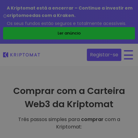
A Kriptomat está a encerrar – Continue a investir em
criptomoedas com a Kraken.
Os seus fundos estão seguros e totalmente acessíveis.
Ler anúncio
Registar-se
Comprar com a Carteira
Web3 da Kriptomat
Três passos simples para
comprar
com a
Kriptomat: