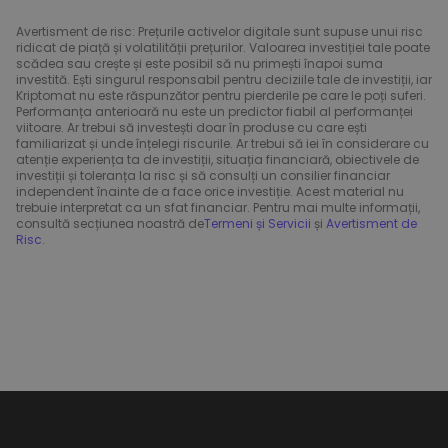
Avertisment de risc: Prețurile activelor digitale sunt supuse unui risc
ridicat de piață și volatilității prețurilor. Valoarea investiției tale poate
scădea sau crește și este posibil să nu primești înapoi suma
investită. Ești singurul responsabil pentru deciziile tale de investiții, iar
Kriptomat nu este răspunzător pentru pierderile pe care le poți suferi.
Performanța anterioară nu este un predictor fiabil al performanței
viitoare. Ar trebui să investești doar în produse cu care ești
familiarizat și unde înțelegi riscurile. Ar trebui să iei în considerare cu
atenție experiența ta de investiții, situația financiară, obiectivele de
investiții și toleranța la risc și să consulți un consilier financiar
independent înainte de a face orice investiție. Acest material nu
trebuie interpretat ca un sfat financiar. Pentru mai multe informații,
consultă secțiunea noastră de
Termeni și Servicii
și
Avertisment de
Risc
.