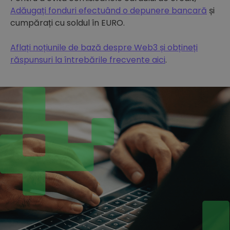
Adăugați fonduri efectuând o depunere bancară
și
cumpărați cu soldul în EURO.
Aflați noțiunile de bază despre Web3 și obțineți
răspunsuri la întrebările frecvente aici
.