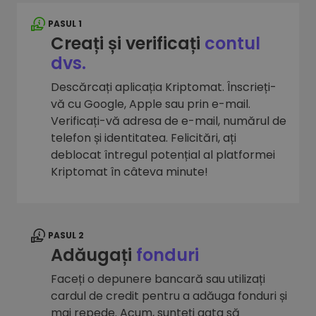
PASUL 1
Creați și verificați
contul
dvs.
Descărcați aplicația Kriptomat. Înscrieți-
vă cu Google, Apple sau prin e-mail.
Verificați-vă adresa de e-mail, numărul de
telefon și identitatea. Felicitări, ați
deblocat întregul potențial al platformei
Kriptomat în câteva minute!
PASUL 2
Adăugați
fonduri
Faceți o depunere bancară sau utilizați
cardul de credit pentru a adăuga fonduri și
mai repede. Acum, sunteți gata să