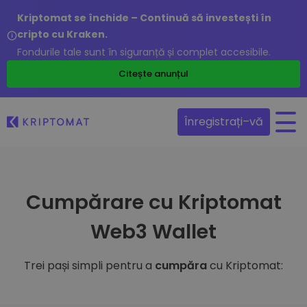
Kriptomat se închide – Continuă să investești în
cripto cu Kraken.
Fondurile tale sunt în siguranță și complet accesibile.
Citește anunțul
Înregistrați–vă
Cumpărare cu Kriptomat
Web3 Wallet
Trei pași simpli pentru a
cumpăra
cu Kriptomat: