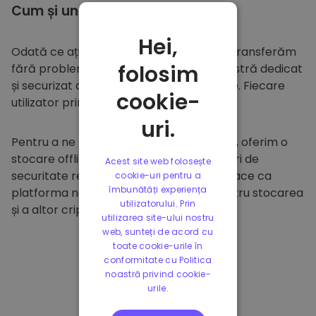
Cum și unde să
stocați
Hei,
Odată ce ați cumpărat pe
Kriptomat
, îl transferăm
folosim
fără probleme în portofelul dumneavoastră dedicat
și securizat din cadrul platformei noastre. Fiecare
cookie-
utilizator primește un portofel individual.
uri.
Pentru a ne proteja clienții și fondurile lor, oferim o
stocare offline sigură și efectuăm audituri de
Acest site web folosește
securitate regulate. Această abordare face ca
cookie-uri pentru a
îmbunătăți experiența
platforma noastră să fie un paradis pentru stocarea
utilizatorului. Prin
și a altor criptomonede.
utilizarea site-ului nostru
web, sunteți de acord cu
toate cookie-urile în
conformitate cu Politica
noastră privind cookie-
urile.