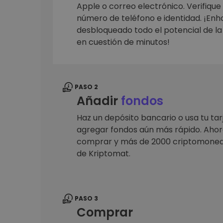
Monedero Kripto
Apple o correo electrónico. Verifique
Un monedero de cr
número de teléfono e identidad. ¡En
seguro y sencillo
desbloqueado todo el potencial de l
Explorador de inv
en cuestión de minutos!
Encuentra tu estrateg
PASO 2
Añadir
fondos
Haz un depósito bancario o usa tu tar
agregar fondos aún más rápido. Ahora
comprar y más de 2000 criptomoned
de Kriptomat.
PASO 3
Comprar