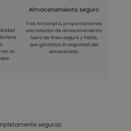
Almacenamiento seguro
Tras la compra, proporcionamos
licidad
una solución de almacenamiento
 domina
fuera de línea segura y fiable,
a
que garantiza la seguridad del
e en un
almacenado.
edas
ompletamente seguras: