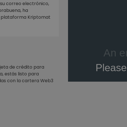
mat
 su correo electrónico,
iptomonedas
horabuena, ha
a plataforma Kriptomat
ersiones
ia cripto
jeta de crédito para
, estás listo para
as con la cartera Web3