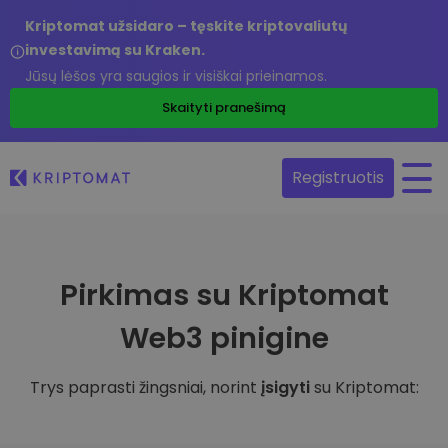
Kriptomat užsidaro – tęskite kriptovaliutų
investavimą su Kraken.
Jūsų lėšos yra saugios ir visiškai prieinamos.
Skaityti pranešimą
Registruotis
Pirkimas su Kriptomat
Web3 pinigine
Trys paprasti žingsniai, norint
įsigyti
su Kriptomat: