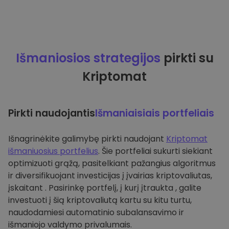
Išmaniosios strategijos
pirkti su
Kriptomat
Pirkti naudojantis
Išmaniaisiais portfeliais
Išnagrinėkite galimybę pirkti naudojant
Kriptomat
išmaniuosius portfelius
. Šie portfeliai sukurti siekiant
optimizuoti grąžą, pasitelkiant pažangius algoritmus
ir diversifikuojant investicijas į įvairias kriptovaliutas,
įskaitant . Pasirinkę portfelį, į kurį įtraukta , galite
investuoti į šią kriptovaliutą kartu su kitu turtu,
naudodamiesi automatinio subalansavimo ir
išmaniojo valdymo privalumais.