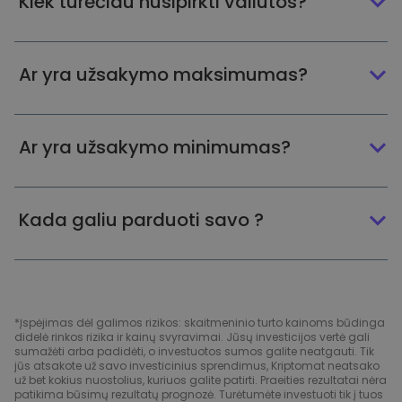
Kiek turėčiau nusipirkti valiutos?
Ar yra užsakymo maksimumas?
Ar yra užsakymo minimumas?
Kada galiu parduoti savo ?
*Įspėjimas dėl galimos rizikos: skaitmeninio turto kainoms būdinga
didelė rinkos rizika ir kainų svyravimai. Jūsų investicijos vertė gali
sumažėti arba padidėti, o investuotos sumos galite neatgauti. Tik
jūs atsakote už savo investicinius sprendimus, Kriptomat neatsako
už bet kokius nuostolius, kuriuos galite patirti. Praeities rezultatai nėra
patikima būsimų rezultatų prognozė. Turėtumėte investuoti tik į tuos