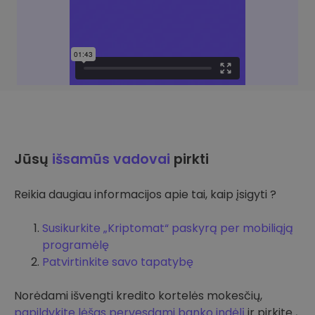
Jūsų
išsamūs vadovai
pirkti
Reikia daugiau informacijos apie tai, kaip įsigyti ?
Susikurkite „Kriptomat“ paskyrą per mobiliąją
programėlę
Patvirtinkite savo tapatybę
Norėdami išvengti kredito kortelės mokesčių,
papildykite lėšas pervesdami banko indėlį
ir pirkite ,