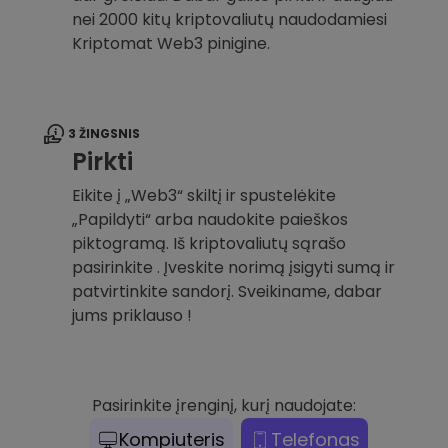
nei 2000 kitų kriptovaliutų naudodamiesi
Kriptomat Web3 pinigine.
3 ŽINGSNIS
Pirkti
Eikite į „Web3“ skiltį ir spustelėkite
„Papildyti“ arba naudokite paieškos
piktogramą. Iš kriptovaliutų sąrašo
pasirinkite . Įveskite norimą įsigyti sumą ir
patvirtinkite sandorį. Sveikiname, dabar
jums priklauso !
Pasirinkite įrenginį, kurį naudojate:
Kompiuteris
Telefonas