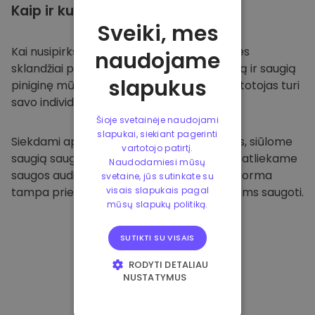
Kaip ir kur
saugoti
Sveiki, mes
Kai nusipirksite
Kriptomat platformoje
, mes
naudojame
sklandžiai pervesime valiutą į jūsų specialią ir saugią
slapukus
piniginę mūsų platformoje. Kiekvienas vartotojas turi
savo individualią piniginę.
Šioje svetainėje naudojami
slapukai, siekiant pagerinti
Siekdami apsaugoti savo klientus ir jų lėšas, siūlome
vartotojo patirtį.
saugią saugyklą neprisijungus ir reguliariai atliekame
Naudodamiesi mūsų
saugos auditus. Dėl šio požiūrio mūsų platforma
svetaine, jūs sutinkate su
tampa prieglobsčiu ir kitoms kriptovaliutoms saugoti.
visais slapukais pagal
mūsų slapukų politiką.
SUTIKTI SU VISAIS
RODYTI DETALIAU
NUSTATYMUS
BŪTINIEJI