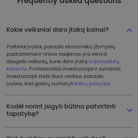
Frequently asked questions
Kokie veiksniai daro įtaką kainai?
Politiniai įvykiai, pasaulio ekonomika, įžymybių
paskatinimai ir rinkos naujienos yra vieni iš
daugelio veiksnių, kurie daro įtaką
kriptovaliutų
kainoms
. Profesionalūs investuotojai ir sumanūs
investuotojai stebi šiuos realaus pasaulio
įvykius, kad galėtų numatyti
kainų pokyčius
.
Kodėl norint įsigyti būtina patvirtinti
tapatybę?