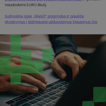
naudodami EURO likutį.
Sužinokite apie „Web3“ pagrindus ir gaukite
atsakymus į dažniausiai užduodamus klausimus čia
.