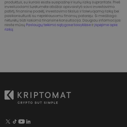
produktus, su kuriais esate susipažinę ir kurių riziką suprantate. Prieš
investuodami turėtumėte atidžiai apsvarstyti savo investavimo
patirtį, finansinę padėtį, investavimo tikslus ir toleruojamą riziką bei
pasikonsultuoti su nepriklausomu finansų patarėju. Ši medžiaga
neturėtų būti laikoma finansine konsultacija. Daugiau informacijos
rasite mūsų
Paslaugų teikimo sąlygose taisyklėse
ir
Įspėjime apie
riziką
.