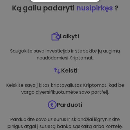
Ką galiu padaryti
nusipirkęs
?
VEIKIMĄ GERINANTYS
TIKSLINIAI
FUNKCINIAI
Laikyti
Saugokite savo investicijas ir stebėkite jų augimą
naudodamiesi Kriptomat.
Keisti
Keiskite savo į kitas kriptovaliutas Kriptomat, kad be
vargo diversifikuotumėte savo portfelį.
Parduoti
Parduokite savo už eurus ir sklandžiai išgryninkite
pinigus atgal į susietą banko sąskaitą arba kortelę.