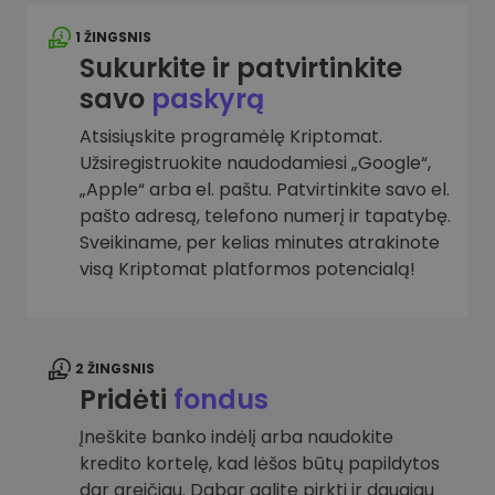
1 ŽINGSNIS
Sukurkite ir patvirtinkite
savo
paskyrą
Atsisiųskite programėlę Kriptomat.
Užsiregistruokite naudodamiesi „Google“,
„Apple“ arba el. paštu. Patvirtinkite savo el.
pašto adresą, telefono numerį ir tapatybę.
Sveikiname, per kelias minutes atrakinote
visą Kriptomat platformos potencialą!
2 ŽINGSNIS
Pridėti
fondus
Įneškite banko indėlį arba naudokite
kredito kortelę, kad lėšos būtų papildytos
dar greičiau. Dabar galite pirkti ir daugiau