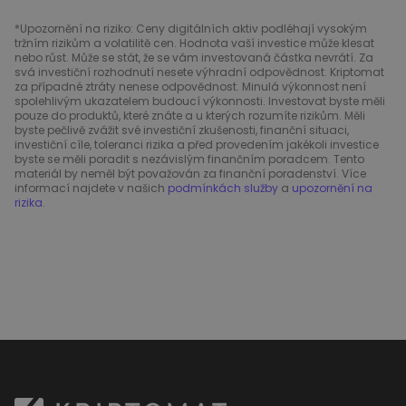
*Upozornění na riziko: Ceny digitálních aktiv podléhají vysokým
tržním rizikům a volatilitě cen. Hodnota vaší investice může klesat
nebo růst. Může se stát, že se vám investovaná částka nevrátí. Za
svá investiční rozhodnutí nesete výhradní odpovědnost. Kriptomat
za případné ztráty nenese odpovědnost. Minulá výkonnost není
spolehlivým ukazatelem budoucí výkonnosti. Investovat byste měli
pouze do produktů, které znáte a u kterých rozumíte rizikům. Měli
byste pečlivě zvážit své investiční zkušenosti, finanční situaci,
investiční cíle, toleranci rizika a před provedením jakékoli investice
byste se měli poradit s nezávislým finančním poradcem. Tento
materiál by neměl být považován za finanční poradenství. Více
informací najdete v našich
podmínkách služby
a
upozornění na
rizika
.