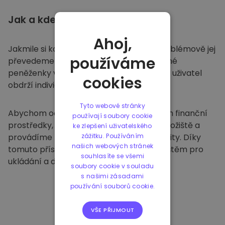
Jak a kde
ukládat
Ahoj,
Jakmile si koupíte na
Kriptomatu
, bezproblémově jej
používáme
převedeme do vaší vyhrazené a bezpečné
peněženky v rámci naší platformy. Každý uživatel
cookies
obdrží individuální peněženku.
Tyto webové stránky
Abychom ochránili naše zákazníky a jejich finanční
používají soubory cookie
prostředky, nabízíme bezpečné offline úložiště a
ke zlepšení uživatelského
provádíme pravidelné bezpečnostní audity. Díky
zážitku. Používáním
našich webových stránek
tomuto přístupu je naše platforma útočištěm pro
souhlasíte se všemi
ukládání a dalších kryptoměn.
soubory cookie v souladu
s našimi zásadami
používání souborů cookie.
VŠE PŘIJMOUT