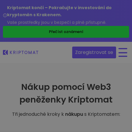
Kriptomat končí – Pokračujte v investování do
kryptoměn s Krakenem.
Vaše prostředky jsou v bezpečí a plně přístupné.
Přečíst oznámení
Zaregistrovat se
Nákup pomocí Web3
peněženky Kriptomat
Tři jednoduché kroky k
nákupu
s Kriptomatem: