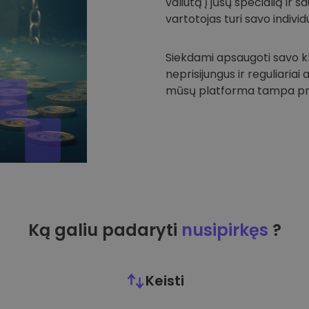
valiutą į jūsų specialią ir
vartotojas turi savo individu
Siekdami apsaugoti savo kli
neprisijungus ir reguliariai
mūsų platforma tampa prie
Ką galiu padaryti
nusipirkęs
?
Keisti