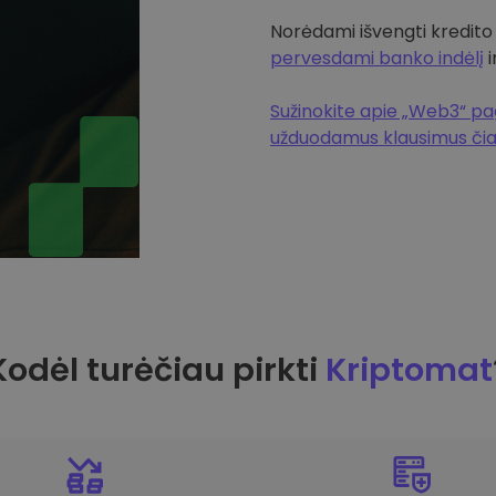
Norėdami išvengti kredito
pervesdami banko indėlį
i
Sužinokite apie „Web3“ pag
užduodamus klausimus či
Kodėl turėčiau pirkti
Kriptomat