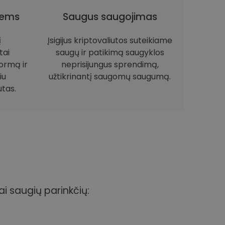
iems
Saugus saugojimas
į
Įsigijus kriptovaliutos suteikiame
tai
saugų ir patikimą saugyklos
ormą ir
neprisijungus sprendimą,
iu
užtikrinantį saugomų saugumą.
utas.
ai saugių parinkčių: