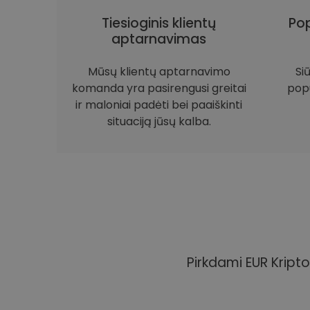
Tiesioginis klientų
Pop
aptarnavimas
Mūsų klientų aptarnavimo
Si
komanda yra pasirengusi greitai
popu
ir maloniai padėti bei paaiškinti
situaciją jūsų kalba.
Pirkdami EUR Kripto