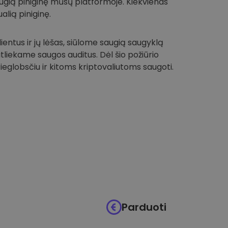
 saugią piniginę mūsų platformoje. Kiekvienas
alią piniginę.
entus ir jų lėšas, siūlome saugią saugyklą
 atliekame saugos auditus. Dėl šio požiūrio
globsčiu ir kitoms kriptovaliutoms saugoti.
Parduoti