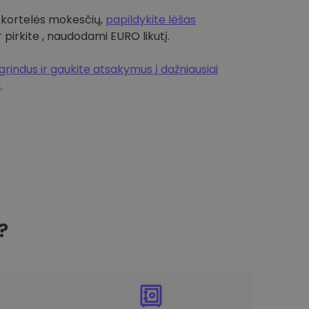
 kortelės mokesčių,
papildykite lėšas
r pirkite , naudodami EURO likutį.
rindus ir gaukite atsakymus į dažniausiai
a
.
?