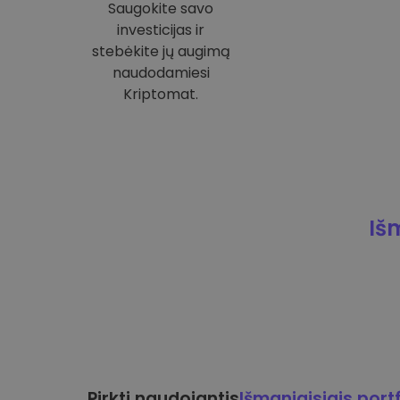
Saugokite savo
investicijas ir
stebėkite jų augimą
naudodamiesi
Kriptomat.
Iš
Pirkti naudojantis
Išmaniaisiais portf