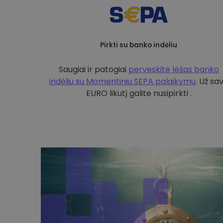
Pirkti su banko indėliu
Saugiai ir patogiai
perveskite lėšas banko
indėliu su
Momentiniu SEPA palaikymu
. Už sa
EURO likutį galite nusipirkti .