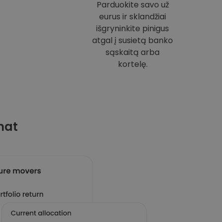
Parduokite savo už
eurus ir sklandžiai
išgryninkite pinigus
atgal į susietą banko
sąskaitą arba
kortelę.
mat