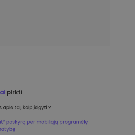
ai
pirkti
apie tai, kaip įsigyti ?
at“ paskyrą per mobiliąją programėlę
apatybę