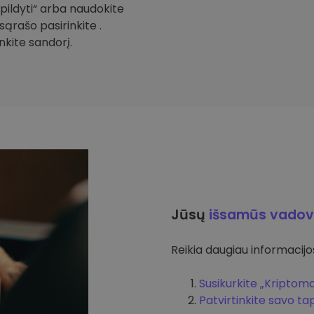
Papildyti“ arba naudokite
sąrašo pasirinkite .
inkite sandorį.
Jūsų
išsamūs vadov
Reikia daugiau informacijos 
Susikurkite „Kriptom
Patvirtinkite savo t