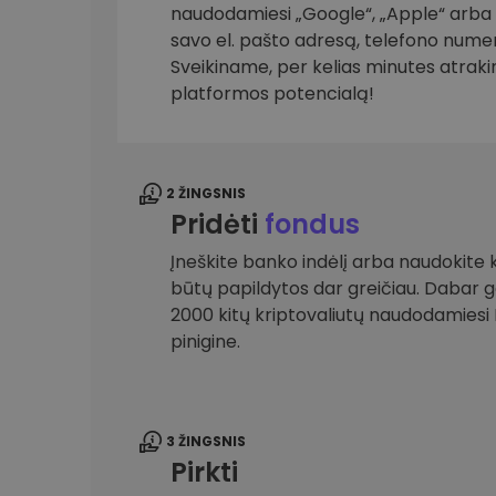
naudodamiesi „Google“, „Apple“ arba el
savo el. pašto adresą, telefono numer
Investicijų tyrinėtojas
Rask savo kripto strategiją
Sveikiname, per kelias minutes atrak
platformos potencialą!
2 ŽINGSNIS
Pridėti
fondus
Įneškite banko indėlį arba naudokite k
būtų papildytos dar greičiau. Dabar gal
2000 kitų kriptovaliutų naudodamies
pinigine.
3 ŽINGSNIS
Pirkti