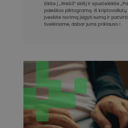
Eikite į „Web3“ skiltį ir spustelėkite „
paieškos piktogramą. Iš kriptovaliutų 
Įveskite norimą įsigyti sumą ir patvirt
Sveikiname, dabar jums priklauso !