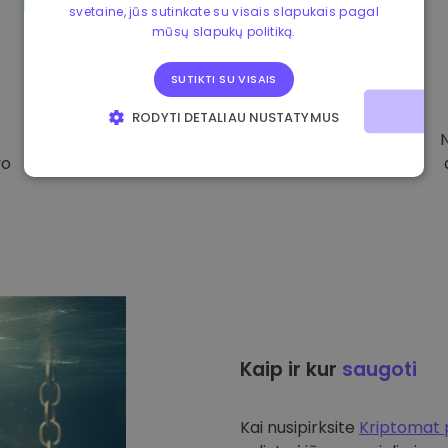
svetaine, jūs sutinkate su visais slapukais pagal
mūsų slapukų politiką.
SUTIKTI SU VISAIS
RODYTI DETALIAU NUSTATYMUS
BŪTINIEJI
VEIKIMĄ GERINANTYS
vo
TIKSLINIAI
FUNKCINIAI
Kaip ir kur
saugoti
Kai nusipirksite
Kriptomat 