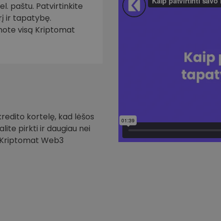
. paštu. Patvirtinkite
į ir tapatybę.
inote visą Kriptomat
redito kortelę, kad lėšos
ite pirkti ir daugiau nei
i Kriptomat Web3