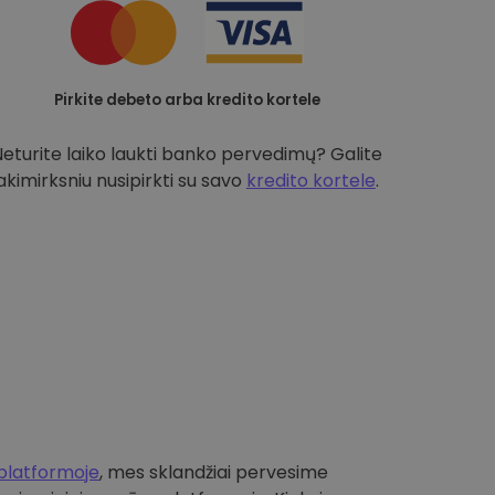
Pirkite debeto arba kredito kortele
Neturite laiko laukti banko pervedimų? Galite
akimirksniu nusipirkti su savo
kredito kortele
.
platformoje
, mes sklandžiai pervesime