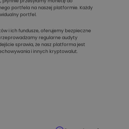
t
, płynnie przesyłamy monetę do
go portfela na naszej platformie. Każdy
idualny portfel.
tów i ich fundusze, oferujemy bezpieczne
 przeprowadzamy regularne audyty
jście sprawia, że nasz platforma jest
chowywania i innych kryptowalut.