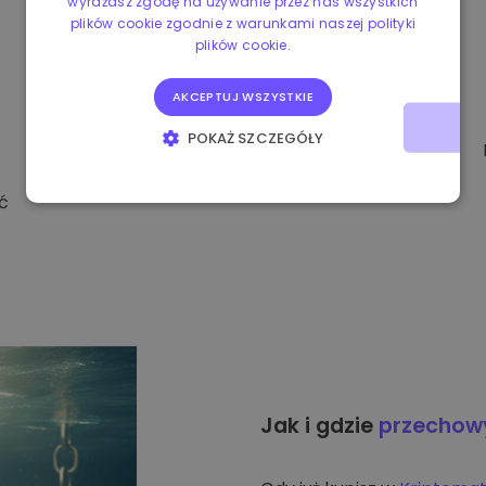
wyrażasz zgodę na używanie przez nas wszystkich
plików cookie zgodnie z warunkami naszej polityki
plików cookie.
AKCEPTUJ WSZYSTKIE
POKAŻ SZCZEGÓŁY
NIEZBĘDNE
WYDAJNOŚĆ
ć
TARGETOWANIE
FUNKCJONALNOŚĆ
Jak i gdzie
przecho