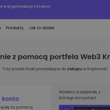
e w kryptowaluty z Kraken.
ę
Produkty
Jak to działa
KriptoEarn
Alerty c
ie z pomocą portfela Web3 K
to
nio dodane
Zdobywaj nagrody za swoje
Aktualizac
okeny dodane do Kriptomat
kryptowaluty
tokenów w 
Trzy proste kroki prowadzące do
zakupu
w Kriptomat:
śli za równowartość
Skarbiec
Przegląd
kupiłbym…
Zachowaj kryptowaluty na swoją
Odkryj moż
 byłoby to warte
przyszłość
Analiza p
Zakup Cykliczny
ie w
Inteligent
Regularnie zaplanowane
Wybierz urządzenie, z
zapewniaj
inwestycje (DCA)
e
konto
którego korzystasz:
fel
ruj się za pomocą