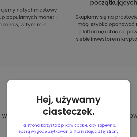
początkującyc
rujemy natychmiastowy
Skupiamy się na prostoci
up popularnych monet i
mógł szybko opanować 
okenów, w tym m.in. .
platformę i stać się p
siebie inwestorem krypto
Metody
płatności
Hej, używamy
ciasteczek.
w Kriptomat, masz dostęp do różnych i całkowi
Ta strona korzysta z plików cookie, aby zapewnić
lepszą wygodę użytkowania. Korzystając z tej strony,