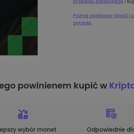
przelewu bankowego
i ku
Poznaj podstawy Web3 i u
pytania
.
ego powinienem kupić w
Krip
lepszy wybór monet
Odpowiednie dl