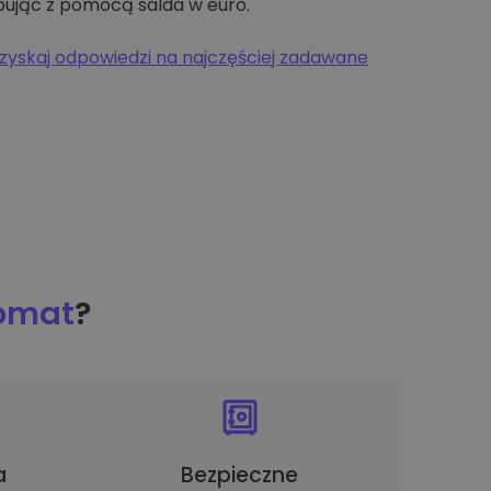
pując z pomocą salda w euro.
zyskaj odpowiedzi na najczęściej zadawane
tomat
?
a
Bezpieczne