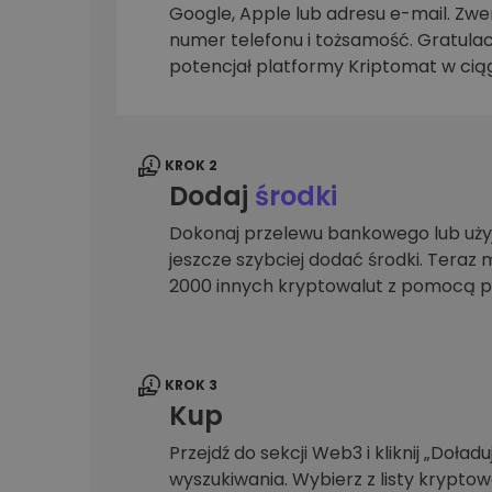
Google, Apple lub adresu e-mail. Zwer
Explorer inwestycji
numer telefonu i tożsamość. Gratulac
Znajdź swoją strategię krypto
potencjał platformy Kriptomat w ciąg
KROK 2
Dodaj
środki
Dokonaj przelewu bankowego lub użyj
jeszcze szybciej dodać środki. Teraz 
2000 innych kryptowalut z pomocą p
KROK 3
Kup
Przejdź do sekcji Web3 i kliknij „Doładuj
wyszukiwania. Wybierz z listy krypto