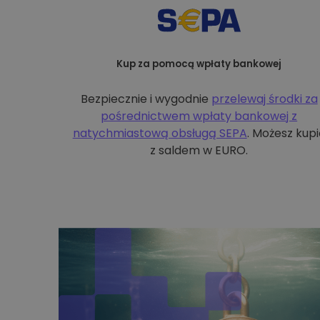
Kup za pomocą wpłaty bankowej
Bezpiecznie i wygodnie
przelewaj środki za
pośrednictwem wpłaty bankowej z
natychmiastową obsługą SEPA
. Możesz kupi
z saldem w EURO.