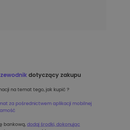
rzewodnik
dotyczący zakupu
acji na temat tego, jak kupić ?
mat za pośrednictwem aplikacji mobilnej
żsamość
tę bankową,
dodaj środki, dokonując