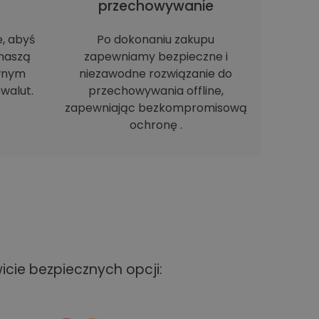
h
przechowywanie
e, abyś
Po dokonaniu zakupu
naszą
zapewniamy bezpieczne i
ewnym
niezawodne rozwiązanie do
walut.
przechowywania offline,
zapewniając bezkompromisową
ochronę .
cie bezpiecznych opcji: