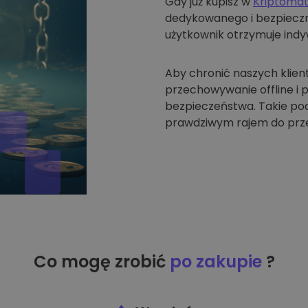
Gdy już kupisz w
Kriptoma
dedykowanego i bezpieczne
użytkownik otrzymuje indyw
Aby chronić naszych klien
przechowywanie offline i
bezpieczeństwa. Takie pode
prawdziwym rajem do prze
Co mogę zrobić
po zakupie
?