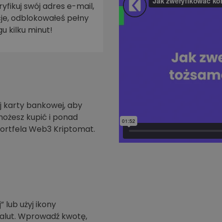
yfikuj swój adres e-mail,
je, odblokowałeś pełny
walut
u kilku minut!
 karty bankowej, aby
możesz kupić i ponad
ortfela Web3 Kriptomat.
” lub użyj ikony
walut. Wprowadź kwotę,