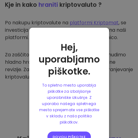
Kje in kako
hraniti
kriptovaluto ?
Po nakupu kriptovalute na
platformi Kriptomat
, se
investicija prenese v vašo varno denarnico na naši
platformi. Vsak uporabnik ima svojo denarnico.
Hej,
Za zaščito naših strank in njihovih sredstev nudimo
uporabljamo
hladno hrambo ter redno izvajamo varnostne
piškotke.
revizije. Zato je naša platforma varna za shranjevanje
kriptovalute in ostalih kripto naložb.
To spletno mesto uporablja
piškotke za izboljšanje
uporabniške izkušnje. Z
uporabo našega spletnega
mesta sprejemate vse piškotke
v skladu z našo politiko
piškotkov.
DOVOLI PIŠKOTKE