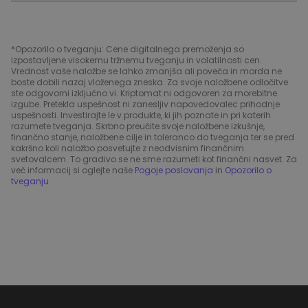
*Opozorilo o tveganju: Cene digitalnega premoženja so
izpostavljene visokemu tržnemu tveganju in volatilnosti cen.
Vrednost vaše naložbe se lahko zmanjša ali poveča in morda ne
boste dobili nazaj vloženega zneska. Za svoje naložbene odločitve
ste odgovorni izključno vi. Kriptomat ni odgovoren za morebitne
izgube. Pretekla uspešnost ni zanesljiv napovedovalec prihodnje
uspešnosti. Investirajte le v produkte, ki jih poznate in pri katerih
razumete tveganja. Skrbno preučite svoje naložbene izkušnje,
finančno stanje, naložbene cilje in toleranco do tveganja ter se pred
kakršno koli naložbo posvetujte z neodvisnim finančnim
svetovalcem. To gradivo se ne sme razumeti kot finančni nasvet. Za
več informacij si oglejte naše
Pogoje poslovanja
in
Opozorilo o
tveganju
.