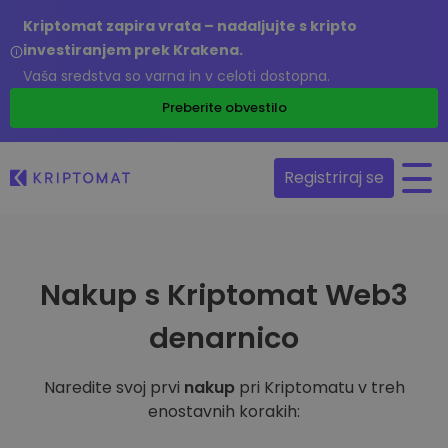
Kriptomat zapira vrata – nadaljujte s kripto
investiranjem prek Krakena.
Vaša sredstva so varna in v celoti dostopna.
Preberite obvestilo
Registriraj se
Nakup s Kriptomat Web3
denarnico
Naredite svoj prvi
nakup
pri Kriptomatu v treh
enostavnih korakih: