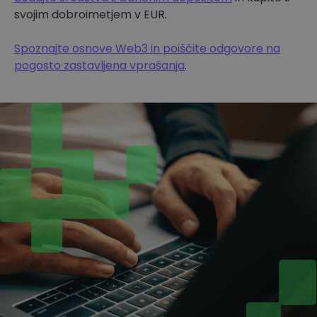
svojim dobroimetjem v EUR.
Spoznajte osnove Web3 in poiščite odgovore na
pogosto zastavljena vprašanja
.