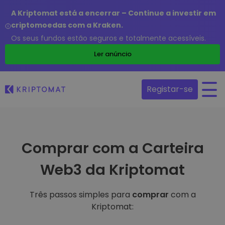
A Kriptomat está a encerrar – Continue a investir em
criptomoedas com a Kraken.
Os seus fundos estão seguros e totalmente acessíveis.
Ler anúncio
Registar-se
Comprar com a Carteira
Web3 da Kriptomat
Três passos simples para
comprar
com a
Kriptomat: