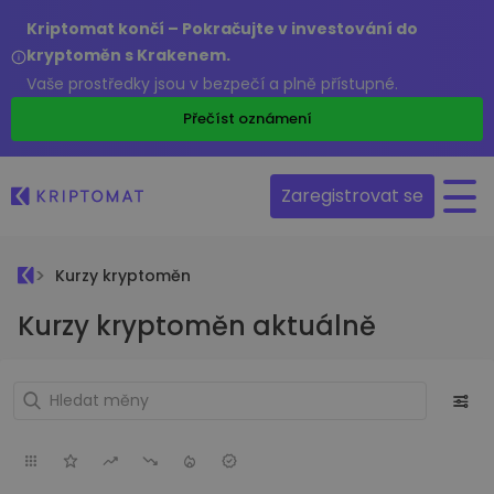
Kriptomat končí – Pokračujte v investování do
kryptoměn s Krakenem.
Vaše prostředky jsou v bezpečí a plně přístupné.
Přečíst oznámení
Zaregistrovat se
Kurzy kryptoměn
Kurzy kryptoměn aktuálně