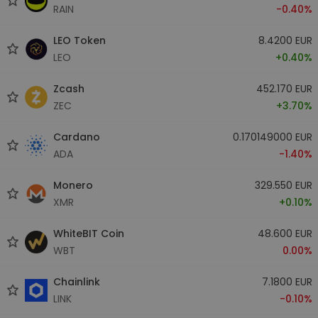
RAIN
-0.40%
LEO Token
8.4200 EUR
LEO
+0.40%
Zcash
452.170 EUR
ZEC
+3.70%
Cardano
0.170149000 EUR
ADA
-1.40%
Monero
329.550 EUR
XMR
+0.10%
WhiteBIT Coin
48.600 EUR
WBT
0.00%
Chainlink
7.1800 EUR
LINK
-0.10%