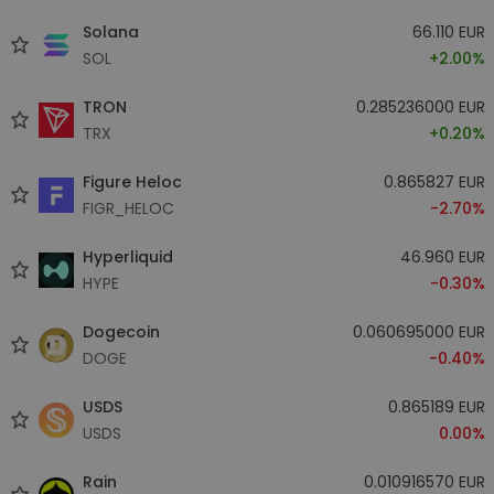
Solana
66.110 EUR
SOL
+2.00%
TRON
0.285236000 EUR
TRX
+0.20%
Figure Heloc
0.865827 EUR
FIGR_HELOC
-2.70%
Hyperliquid
46.960 EUR
HYPE
-0.30%
Dogecoin
0.060695000 EUR
DOGE
-0.40%
USDS
0.865189 EUR
USDS
0.00%
Rain
0.010916570 EUR