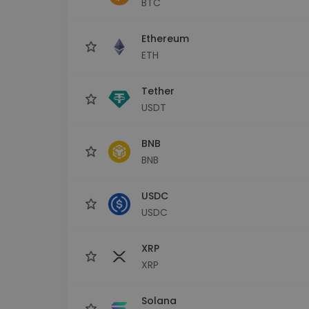
BTC
Investitions-Explorer
Finde deine Krypto-Strategie
Ethereum
ETH
Tether
USDT
BNB
BNB
USDC
USDC
XRP
XRP
Solana