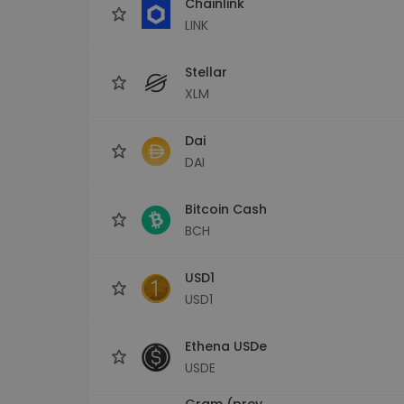
Chainlink
LINK
Stellar
XLM
Dai
DAI
Bitcoin Cash
BCH
USD1
USD1
Ethena USDe
USDE
Gram (prev.