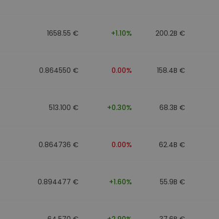
1658.55 €
+1.10%
200.2B €
0.864550 €
0.00%
158.4B €
513.100 €
+0.30%
68.3B €
0.864736 €
0.00%
62.4B €
0.894477 €
+1.60%
55.9B €
64.570 €
+2.90%
37.6B €