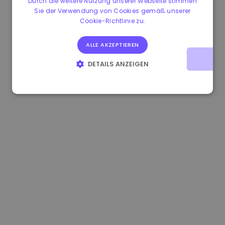
Durch die weitere Nutzung unserer Webseite stimmen
Sie der Verwendung von Cookies gemäß unserer
1.170000 €
+2.60%
3.2B €
Cookie-Richtlinie zu.
ALLE AKZEPTIEREN
DETAILS ANZEIGEN
UNBEDINGT ERFORDERLICH
PERFORMANCE
TARGETING
FUNKTIONALITÄT