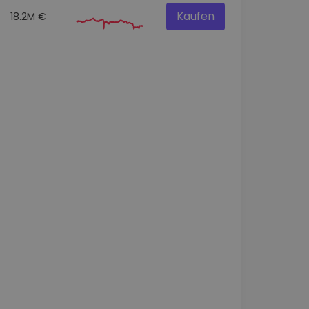
Kaufen
18.2M €