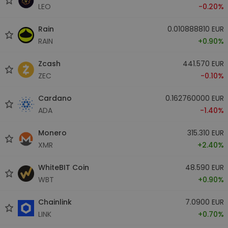
LEO
-0.20%
Rain
0.010888810 EUR
RAIN
+0.90%
Zcash
441.570 EUR
ZEC
-0.10%
Cardano
0.162760000 EUR
ADA
-1.40%
Monero
315.310 EUR
XMR
+2.40%
WhiteBIT Coin
48.590 EUR
WBT
+0.90%
Chainlink
7.0900 EUR
LINK
+0.70%