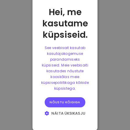
Hei, me
kasutame
küpsiseid.
See veebisait kasutab
kasutajakogemuse
parandamiseks
küpsiseid. Meie veebisaiti
kasutades nõustute
kooskõlas meie
küpsisepoliitikaga kõikide
küpsistega.
NÕUSTU KÕIGIGA
NÄITA ÜKSIKASJU
HÄDAVAJALIKUD
KÜPSISED