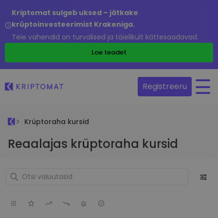
Kriptomat sulgeb uksed – jätkake
krüptoinvesteerimist Krakeniga.
Teie vahendid on turvalised ja täielikult kättesaadavad.
Loe teadet
Registreeru
Krüptoraha kursid
Reaalajas krüptoraha kursid