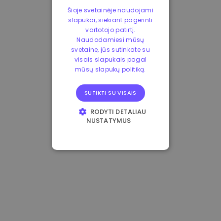
Šioje svetainėje naudojami
slapukai, siekiant pagerinti
vartotojo patirtį.
Naudodamiesi mūsų
svetaine, jūs sutinkate su
visais slapukais pagal
mūsų slapukų politiką.
SUTIKTI SU VISAIS
RODYTI DETALIAU
NUSTATYMUS
BŪTINIEJI
VEIKIMĄ GERINANTYS
TIKSLINIAI
FUNKCINIAI