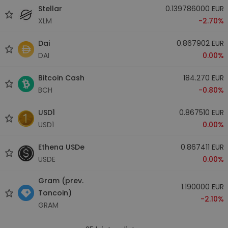
Stellar
0.139786000 EUR
XLM
-2.70%
Dai
0.867902 EUR
DAI
0.00%
Bitcoin Cash
184.270 EUR
BCH
-0.80%
USD1
0.867510 EUR
USD1
0.00%
Ethena USDe
0.867411 EUR
USDE
0.00%
Gram (prev.
1.190000 EUR
Toncoin)
-2.10%
GRAM