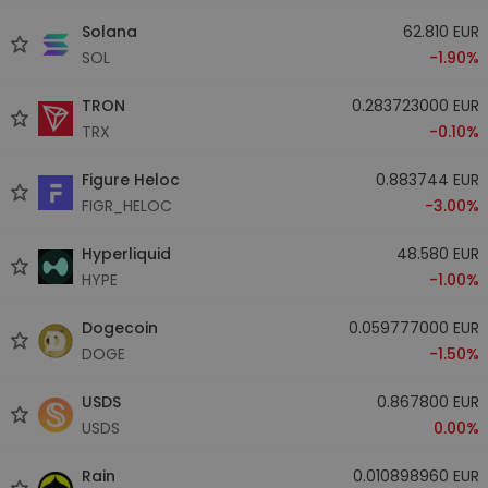
Solana
62.810 EUR
SOL
-1.90%
TRON
0.283723000 EUR
TRX
-0.10%
Figure Heloc
0.883744 EUR
FIGR_HELOC
-3.00%
Hyperliquid
48.580 EUR
HYPE
-1.00%
Dogecoin
0.059777000 EUR
DOGE
-1.50%
USDS
0.867800 EUR
USDS
0.00%
Rain
0.010898960 EUR