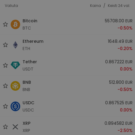
/
Valiuta
Kaina
Keisti 24 val.
Bitcoin
55708.00 EUR
BTC
-0.50%
Ethereum
1648.49 EUR
ETH
-0.20%
Tether
0.867222 EUR
USDT
0.00%
BNB
512.800 EUR
BNB
-0.50%
USDC
0.867525 EUR
USDC
0.00%
XRP
0.894582 EUR
XRP
-2.50%