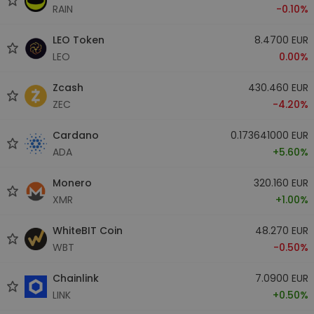
RAIN
-0.10%
LEO Token
8.4700 EUR
LEO
0.00%
Zcash
430.460 EUR
ZEC
-4.20%
Cardano
0.173641000 EUR
ADA
+5.60%
Monero
320.160 EUR
XMR
+1.00%
WhiteBIT Coin
48.270 EUR
WBT
-0.50%
Chainlink
7.0900 EUR
LINK
+0.50%