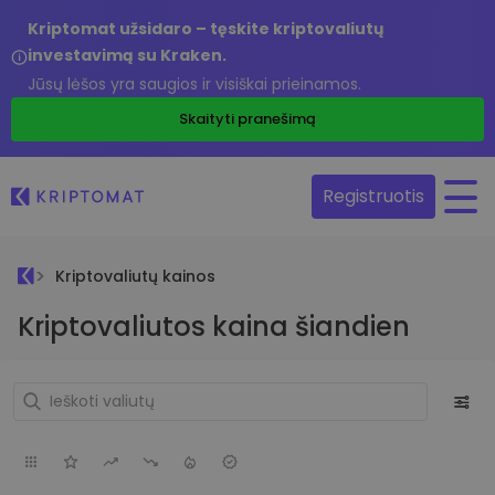
Kriptomat užsidaro – tęskite kriptovaliutų
investavimą su Kraken.
Jūsų lėšos yra saugios ir visiškai prieinamos.
Skaityti pranešimą
Registruotis
Kriptovaliutų kainos
Kriptovaliutos kaina šiandien