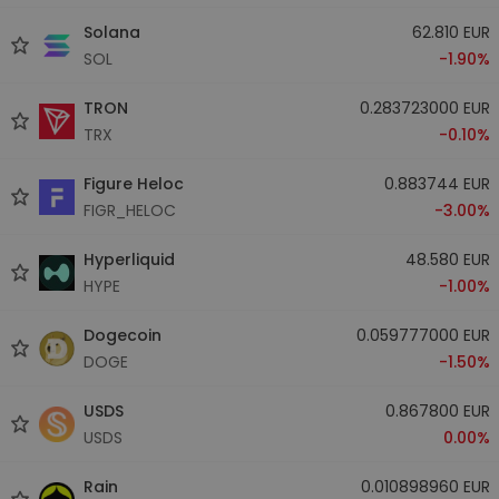
Solana
62.810 EUR
SOL
-1.90%
TRON
0.283723000 EUR
TRX
-0.10%
Figure Heloc
0.883744 EUR
FIGR_HELOC
-3.00%
Hyperliquid
48.580 EUR
HYPE
-1.00%
Dogecoin
0.059777000 EUR
DOGE
-1.50%
USDS
0.867800 EUR
USDS
0.00%
Rain
0.010898960 EUR