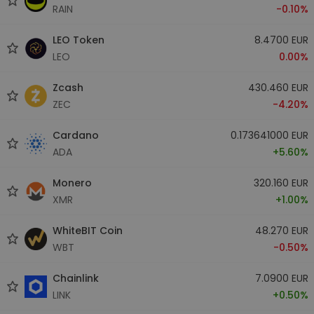
RAIN
-0.10%
LEO Token
8.4700 EUR
LEO
0.00%
Zcash
430.460 EUR
ZEC
-4.20%
Cardano
0.173641000 EUR
ADA
+5.60%
Monero
320.160 EUR
XMR
+1.00%
WhiteBIT Coin
48.270 EUR
WBT
-0.50%
Chainlink
7.0900 EUR
LINK
+0.50%