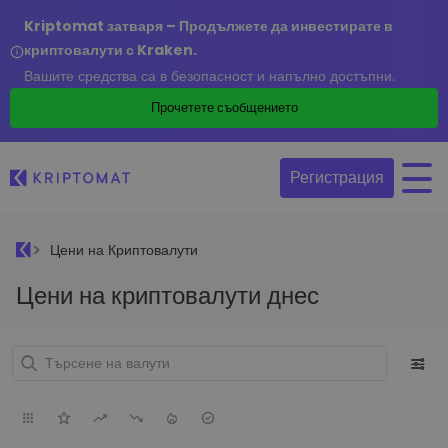
Kriptomat затваря – Продължете да инвестирате в
криптовалути с Kraken.
Вашите средства са в безопасност и напълно достъпни.
Прочетете съобщението
Регистрация
Цени на Криптовалути
Цени на криптовалути днес