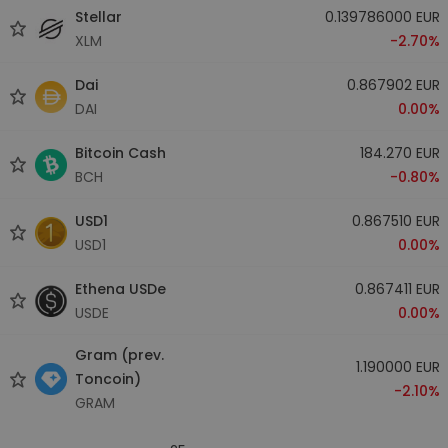
Stellar
0.139786000 EUR
XLM
-2.70%
Dai
0.867902 EUR
DAI
0.00%
Bitcoin Cash
184.270 EUR
BCH
-0.80%
USD1
0.867510 EUR
USD1
0.00%
Ethena USDe
0.867411 EUR
USDE
0.00%
Gram (prev.
1.190000 EUR
Toncoin)
-2.10%
GRAM