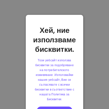
Хей, ние
използваме
бисквитки.
Този уебсайт използва
бисквитки за подобряване
на потребителското
изживяване. Използвайки
нашия уебсайт, Вие се
съгласявате с всички
бисквитки в съответствие с
нашата Политика за
Бисквитки.