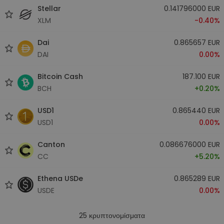
Stellar
0.141796000 EUR
XLM
-0.40%
Dai
0.865657 EUR
DAI
0.00%
Bitcoin Cash
187.100 EUR
BCH
+0.20%
USD1
0.865440 EUR
USD1
0.00%
Canton
0.086676000 EUR
CC
+5.20%
Ethena USDe
0.865289 EUR
USDE
0.00%
25
κρυπτονομίσματα