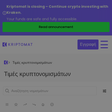
Kriptomat is closing – Continue crypto investing with
Kraken.
Your funds are safe and fully accessible.
Read announcement
Εγγραφή
Τιμές κρυπτονομισμάτων
Τιμές κρυπτονομισμάτων