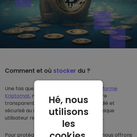
Comment et où
stocker
du ?
Une fois que vous achetez du sur
la plateforme
Kriptomat
, nous le transférons de manière
Hé, nous
transparente dans votre portefeuille dédié et
utilisons
sécurisé au sein de notre plateforme. Chaque
utilisateur reçoit un portefeuille individuel.
les
cookies.
Pour protéger nos clients et leurs fonds, nous offrons