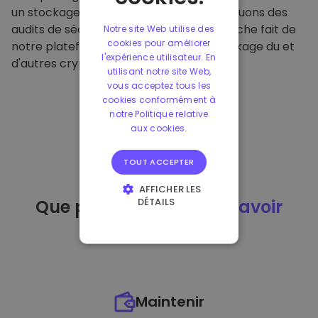
un stockage hors ligne sécurisé et effectuons des
audits de sécurité réguliers. Cette approche fait de
Notre site Web utilise des
cookies pour améliorer
notre plateforme un refuge pour le stockage du et
l'expérience utilisateur. En
d'autres crypto-monnaies.
utilisant notre site Web,
vous acceptez tous les
cookies conformément à
notre Politique relative
aux cookies.
TOUT ACCEPTER
AFFICHER LES
DÉTAILS
Que puis-je faire
après avoir
STRICTEMENT
acheté
du ?
NÉCESSAIRES
PERFORMANCE
CIBLAGE
Maintenir
FONCTIONNALITÉ