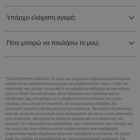
Υπάρχει ελάχιστη αγορά;
Πότε μπορώ να πουλήσω το μου;
*Προειδοποίηση κινδύνου: Οι τιμές των ψηφιακών περιουσιακών στοιχείων
υπόκεινται σε υψηλό κίνδυνο αγοράς και μεταβλητότητα τιμών. Η αξία της
επένδυσής σας μπορεί να μειωθεί ή να αυξηθεί και ενδέχεται να μην πάρετε
πίσω το ποσό που επενδύσατε. Είστε αποκλειστικά υπεύθυνοι για τις
επενδυτικές σας αποφάσεις και το Kriptomat δεν ευθύνεται για τυχόν
απώλειες που μπορεί να υποστείτε. Οι προηγούμενες επιδόσεις δεν
αποτελούν ασφαλή ένδειξη μελλοντικών επιδόσεων. Θα πρέπει να επενδύετε
μόνο σε προϊόντα με τα οποία είστε εξοικειωμένοι και για τα οποία κατανοείτε
τους κινδύνους. Θα πρέπει να εξετάζετε προσεκτικά την επενδυτική σας
εμπειρία, την οικονομική σας κατάσταση, τους επενδυτικούς σας στόχους και
την ανοχή σας στον κίνδυνο και να συμβουλεύεστε έναν ανεξάρτητο
χρηματοοικονομικό σύμβουλο πριν από οποιαδήποτε επένδυση. Το παρόν
υλικό δεν πρέπει να εκλαμβάνεται ως χρηματοοικονομική συμβουλή. Για