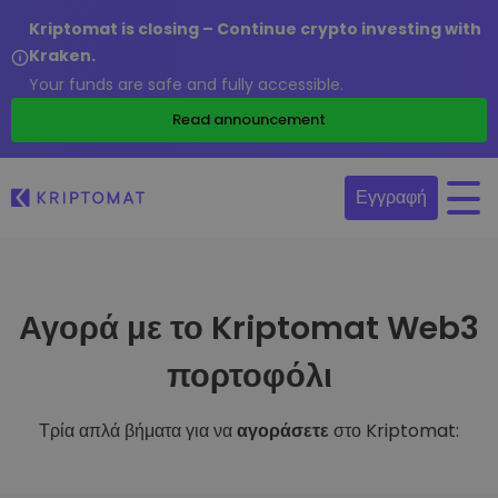
Kriptomat is closing – Continue crypto investing with
Kraken.
Your funds are safe and fully accessible.
Read announcement
Εγγραφή
Αγορά με το Kriptomat Web3
πορτοφόλι
Τρία απλά βήματα για να
αγοράσετε
στο Kriptomat: