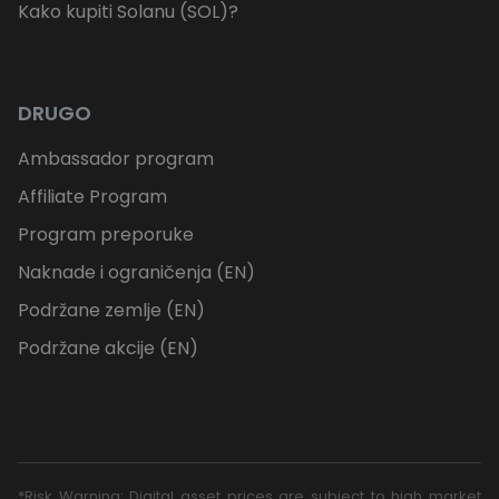
Kako kupiti Solanu (SOL)?
DRUGO
Ambassador program
Affiliate Program
Program preporuke
Naknade i ograničenja (EN)
Podržane zemlje (EN)
Podržane akcije (EN)
*Risk Warning: Digital asset prices are subject to high market