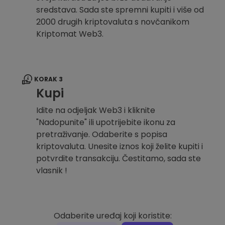
sredstava. Sada ste spremni kupiti i više od
2000 drugih kriptovaluta s novčanikom
Kriptomat Web3.
KORAK 3
Kupi
Idite na odjeljak Web3 i kliknite
"Nadopunite" ili upotrijebite ikonu za
pretraživanje. Odaberite s popisa
kriptovaluta. Unesite iznos koji želite kupiti i
potvrdite transakciju. Čestitamo, sada ste
vlasnik !
Odaberite uređaj koji koristite: