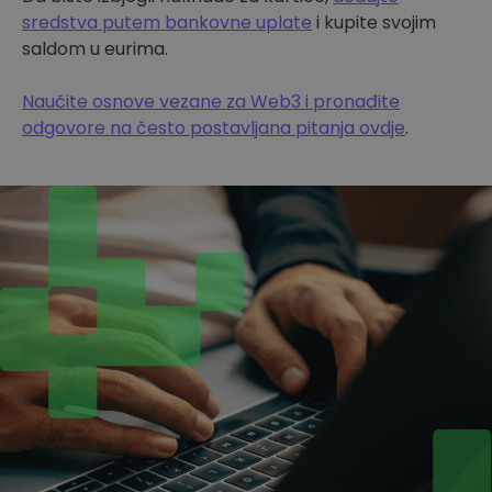
sredstva putem bankovne uplate
i kupite svojim
saldom u eurima.
Naučite osnove vezane za Web3 i pronađite
odgovore na često postavljana pitanja ovdje
.