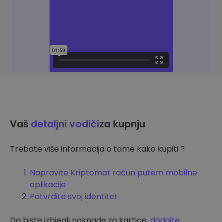
Vaš
detaljni vodiči
za kupnju
Trebate više informacija o tome kako kupiti ?
Napravite Kriptomat račun putem mobilne
aplikacije
Potvrdite svoj identitet
Da biste izbjegli naknade za kartice,
dodajte