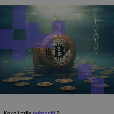
Kako i gdje
pohraniti
?