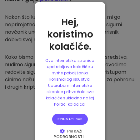
Nakon što kupite na
Kriptomat platformi
, mi ga
Hej,
neprimjetno prenosimo u vaš namjenski i sigurni
koristimo
novčanik unutar naše platforme. Svaki korisnik
dobiva svoj novčanik.
kolačiće.
Kako bismo zaštitili naše klijente i njihova sredstva,
Ova internetska stranica
nudimo sigurnu izvanmrežnu pohranu i provodimo
upotrebljava kolačiće u
redovite sigurnosne provjere. Ovakvim pristupom
svrhe poboljšanja
činimo našu platformu sigurnim mjestom za pohranu
korisničkog iskustva.
Uporabom internetske
i drugih kriptovaluta.
stranice prihvaćate sve
kolačiće sukladno našoj
Politici kolačića.
PRIHVATI SVE
PRIKAŽI
PODROBNOSTI