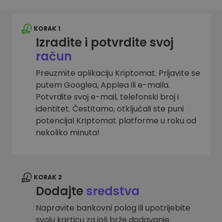
KORAK 1
Izradite i potvrdite svoj
račun
Preuzmite aplikaciju Kriptomat. Prijavite se
putem Googlea, Applea ili e-maila.
Potvrdite svoj e-mail, telefonski broj i
identitet. Čestitamo, otključali ste puni
potencijal Kriptomat platforme u roku od
nekoliko minuta!
KORAK 2
Dodajte
sredstva
Napravite bankovni polog ili upotrijebite
svoju karticu za još brže dodavanje