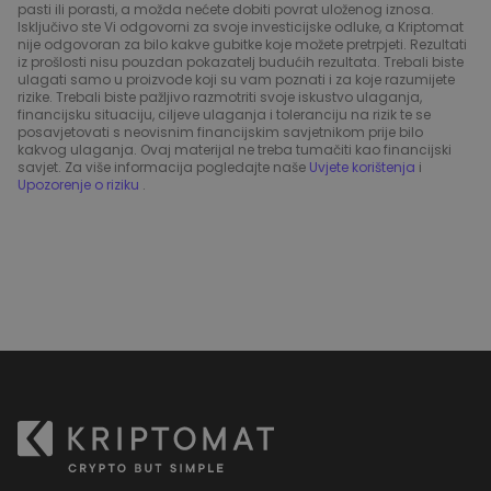
pasti ili porasti, a možda nećete dobiti povrat uloženog iznosa.
Isključivo ste Vi odgovorni za svoje investicijske odluke, a Kriptomat
nije odgovoran za bilo kakve gubitke koje možete pretrpjeti. Rezultati
iz prošlosti nisu pouzdan pokazatelj budućih rezultata. Trebali biste
ulagati samo u proizvode koji su vam poznati i za koje razumijete
rizike. Trebali biste pažljivo razmotriti svoje iskustvo ulaganja,
financijsku situaciju, ciljeve ulaganja i toleranciju na rizik te se
posavjetovati s neovisnim financijskim savjetnikom prije bilo
kakvog ulaganja. Ovaj materijal ne treba tumačiti kao financijski
savjet. Za više informacija pogledajte naše
Uvjete korištenja
i
Upozorenje o riziku
.