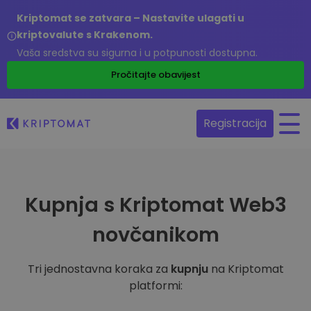
Kriptomat se zatvara – Nastavite ulagati u
kriptovalute s Krakenom.
Vaša sredstva su sigurna i u potpunosti dostupna.
Pročitajte obavijest
Registracija
Kupnja s Kriptomat Web3
novčanikom
Tri jednostavna koraka za
kupnju
na Kriptomat
platformi: