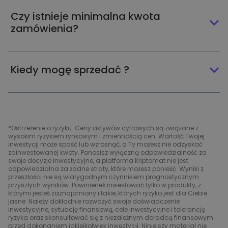
Czy istnieje minimalna kwota
zamówienia?
Kiedy mogę sprzedać ?
*Ostrzeżenie o ryzyku: Ceny aktywów cyfrowych są związane z
wysokim ryzykiem rynkowym i zmiennością cen. Wartość Twojej
inwestycji może spaść lub wzrosnąć, a Ty możesz nie odzyskać
zainwestowanej kwoty. Ponosisz wyłączną odpowiedzialność za
swoje decyzje inwestycyjne, a platforma Kriptomat nie jest
odpowiedzialna za żadne straty, które możesz ponieść. Wyniki z
przeszłości nie są wiarygodnym czynnikiem prognostycznym
przyszłych wyników. Powinieneś inwestować tylko w produkty, z
którymi jesteś zaznajomiony i takie, których ryzyko jest dla Ciebie
jasne. Należy dokładnie rozważyć swoje doświadczenie
inwestycyjne, sytuację finansową, cele inwestycyjne i tolerancję
ryzyka oraz skonsultować się z niezależnym doradcą finansowym
przed dokonaniem jakiejkolwiek inwestycji. Niniejszy materiał nie