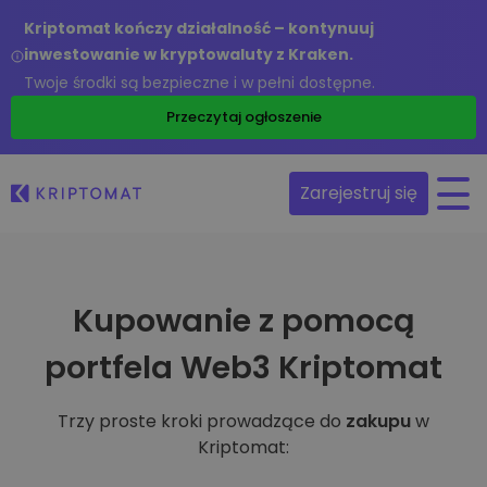
Kriptomat kończy działalność – kontynuuj
inwestowanie w kryptowaluty z Kraken.
Twoje środki są bezpieczne i w pełni dostępne.
Przeczytaj ogłoszenie
Zarejestruj się
Kupowanie z pomocą
portfela Web3 Kriptomat
Trzy proste kroki prowadzące do
zakupu
w
Kriptomat: