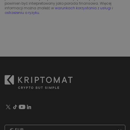
powinien być interpretowany jako porada finansowa. Więcej
informacji można znaleźć w
warunkach korzystania z usługi
i
ostrzeżeniu o ryzyku
.
€ EUR