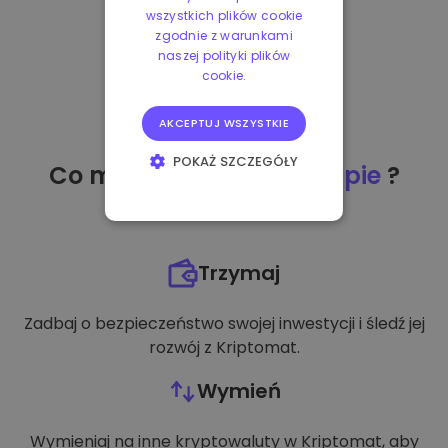
wszystkich plików cookie
zgodnie z warunkami
naszej polityki plików
cookie.
AKCEPTUJ WSZYSTKIE
POKAŻ SZCZEGÓŁY
Co mogę zrobić
po zakupie
?
NIEZBĘDNE
WYDAJNOŚĆ
Trzymaj
TARGETOWANIE
Zadbaj o bezpieczeństwo swojej inwestycji i śledź jej
FUNKCJONALNOŚĆ
rozwój z Kriptomat.
Wymień
Wymieniaj na inne kryptowaluty w Kriptomat, aby