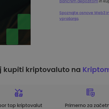
bančnim depozitom
in ku
Spoznajte osnove Web3 in
vprašanja
.
 kupiti kriptovaluto na
Kripto
bor top kriptovalut
Primerno za začetn