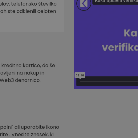
slov, telefonsko številko
tah ste odklenili celoten
 kreditno kartico, da še
ravljeni na nakup in
t Web3 denarnico.
polni" ali uporabite ikono
ite . Vnesite znesek, ki