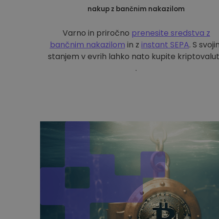
nakup z bančnim nakazilom
Varno in priročno
prenesite sredstva z
bančnim nakazilom
in z
instant SEPA
. S svoj
stanjem v evrih lahko nato kupite kriptovalu
.