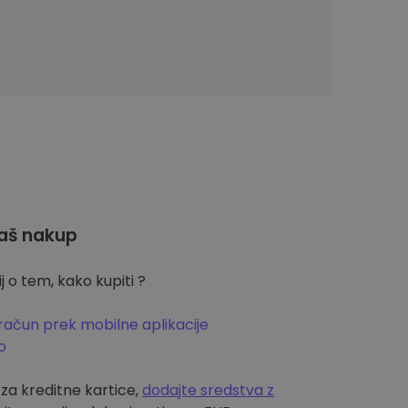
aš nakup
 o tem, kako kupiti ?
račun prek mobilne aplikacije
o
m za kreditne kartice,
dodajte sredstva z