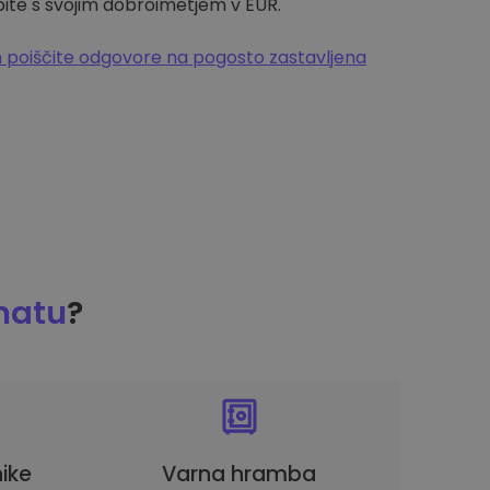
pite s svojim dobroimetjem v EUR.
 poiščite odgovore na pogosto zastavljena
matu
?
ike
Varna hramba