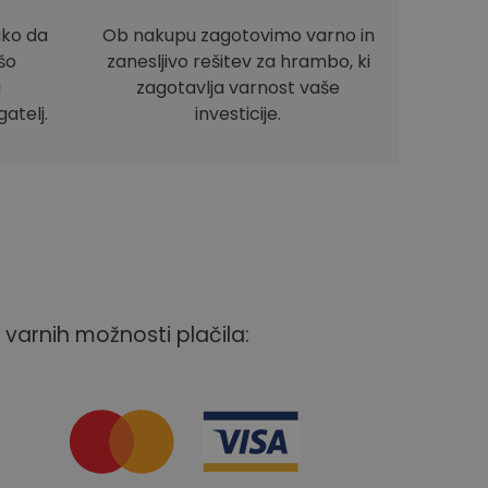
ako da
Ob nakupu zagotovimo varno in
ašo
zanesljivo rešitev za hrambo, ki
i
zagotavlja varnost vaše
atelj.
investicije.
 varnih možnosti plačila: