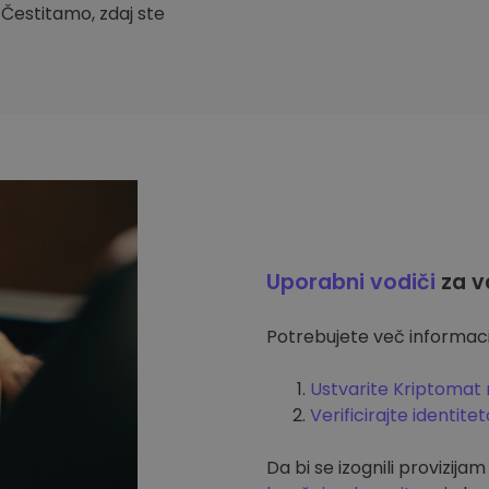
. Čestitamo, zdaj ste
Uporabni vodiči
za v
Potrebujete več informacij
Ustvarite Kriptomat 
Verificirajte identitet
Da bi se izognili provizija