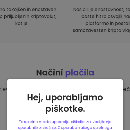
mo takojšen in enostaven
Naš cilj je enostavnost, t
 priljubljenih kriptovalut,
boste hitro osvojili n
kot je .
platformo in postal
samozavesten kripto vlag
Načini
plačila
z evri na platformi Kriptomat imate na voljo več
Hej, uporabljamo
piškotke.
To spletno mesto uporablja piškotke za izboljšanje
uporabniške izkušnje. Z uporabo našega spletnega