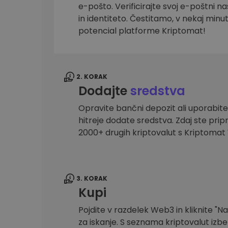
e-pošto. Verificirajte svoj e-poštni na
Raziskovalec naložb
in identiteto. Čestitamo, v nekaj minu
Najdi svojo kripto strategijo
potencial platforme Kriptomat!
2. KORAK
Dodajte
sredstva
Opravite bančni depozit ali uporabite
hitreje dodate sredstva. Zdaj ste prip
2000+ drugih kriptovalut s Kriptoma
3. KORAK
Kupi
Pojdite v razdelek Web3 in kliknite "Na
za iskanje. S seznama kriptovalut izber