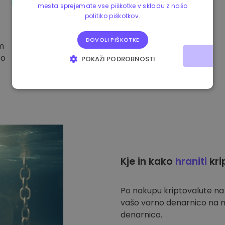
mesta sprejemate vse piškotke v skladu z našo
politiko piškotkov.
DOVOLI PIŠKOTKE
im
to
POKAŽI PODROBNOSTI
NUJNO POTREBNI
IZVEDBENI
CILJANJE
FUNKCIONALNOST
Kje in kako
hraniti
kri
Po nakupu kriptovalute n
vašo varno denarnico na n
denarnico.