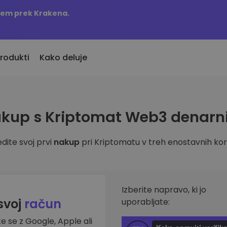
njem prek Krakena.
rodukti
Kako deluje
KriptoEarn
Opozorila o c
kup s Kriptomat Web3 denarn
vno dodani
Zaslužite nagrade s svojim
Ažurne informac
o dodane kriptovalute
kriptovalutami
najljubših žeton
dite svoj prvi
nakup
pri Kriptomatu v treh enostavnih kor
Trezor
 bi kupil 100 EUR…
Raziščite sre
Varčujte kriptovalute za svojo
s bi bil vreden
Odkrijte naložben
prihodnost
Analitika port
Ponavljajoči nakup
Pametni vpogled
Izberite napravo, ki jo
Redno načrtovane naložbe (DCA)
učinkovitost
 svoj
račun
uporabljate:
te se z Google, Apple ali