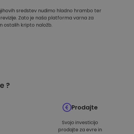
 njihovih sredstev nudimo hladno hrambo ter
evizije. Zato je naša platforma varna za
n ostalih kripto naložb.
e ?
Prodajte
Svojo investicijo
prodajte za evre in