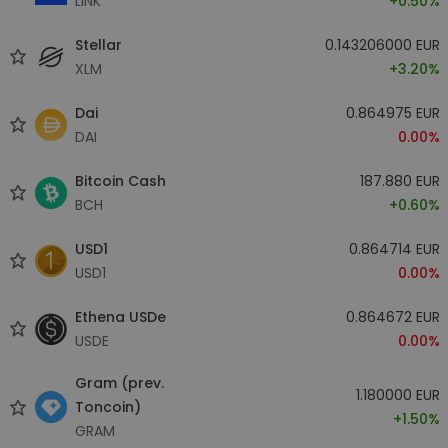
LINK
+0.50%
Stellar
0.143206000 EUR
XLM
+3.20%
Dai
0.864975 EUR
DAI
0.00%
Bitcoin Cash
187.880 EUR
BCH
+0.60%
USD1
0.864714 EUR
USD1
0.00%
Ethena USDe
0.864672 EUR
USDE
0.00%
Gram (prev.
1.180000 EUR
Toncoin)
+1.50%
GRAM