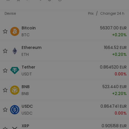
/
Devise
Prix
Changer 24 h
Bitcoin
56307.00 EUR
BTC
+0.20%
Ethereum
1664.52 EUR
ETH
+0.20%
Tether
0.864520 EUR
USDT
0.00%
BNB
523.440 EUR
BNB
+2.20%
USDC
0.864741 EUR
USDC
0.00%
XRP
0.905158 EUR