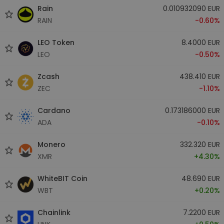
Rain
0.010932090 EUR
RAIN
-0.60%
LEO Token
8.4000 EUR
LEO
-0.50%
Zcash
438.410 EUR
ZEC
-1.10%
Cardano
0.173186000 EUR
ADA
-0.10%
Monero
332.320 EUR
XMR
+4.30%
WhiteBIT Coin
48.690 EUR
WBT
+0.20%
Chainlink
7.2200 EUR