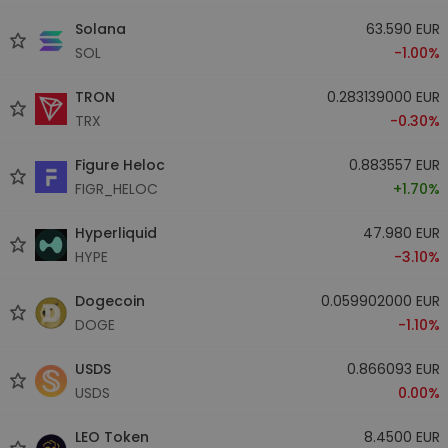
Solana
63.590 EUR
SOL
-1.00%
TRON
0.283139000 EUR
TRX
-0.30%
Figure Heloc
0.883557 EUR
FIGR_HELOC
+1.70%
Hyperliquid
47.980 EUR
HYPE
-3.10%
Dogecoin
0.059902000 EUR
DOGE
-1.10%
USDS
0.866093 EUR
USDS
0.00%
LEO Token
8.4500 EUR