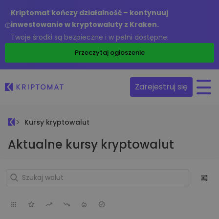
Kriptomat kończy działalność – kontynuuj
inwestowanie w kryptowaluty z Kraken.
Twoje środki są bezpieczne i w pełni dostępne.
Przeczytaj ogłoszenie
Zarejestruj się
Kursy kryptowalut
Aktualne kursy kryptowalut