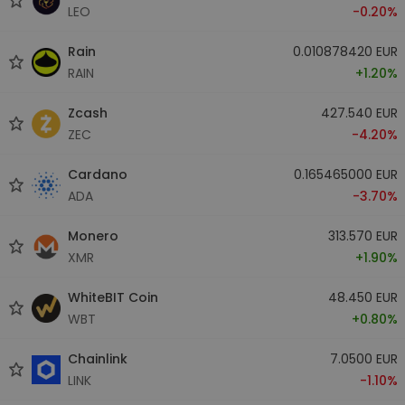
LEO
-0.20%
Rain
0.010878420 EUR
RAIN
+1.20%
Zcash
427.540 EUR
ZEC
-4.20%
Cardano
0.165465000 EUR
ADA
-3.70%
Monero
313.570 EUR
XMR
+1.90%
WhiteBIT Coin
48.450 EUR
WBT
+0.80%
Chainlink
7.0500 EUR
LINK
-1.10%