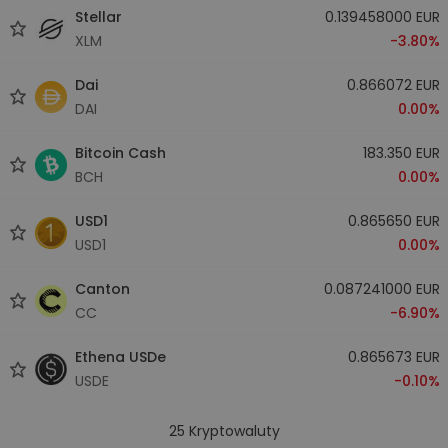
Stellar
0.139458000 EUR
XLM
-3.80%
Dai
0.866072 EUR
DAI
0.00%
Bitcoin Cash
183.350 EUR
BCH
0.00%
USD1
0.865650 EUR
USD1
0.00%
Canton
0.087241000 EUR
CC
-6.90%
Ethena USDe
0.865673 EUR
USDE
-0.10%
25
Kryptowaluty