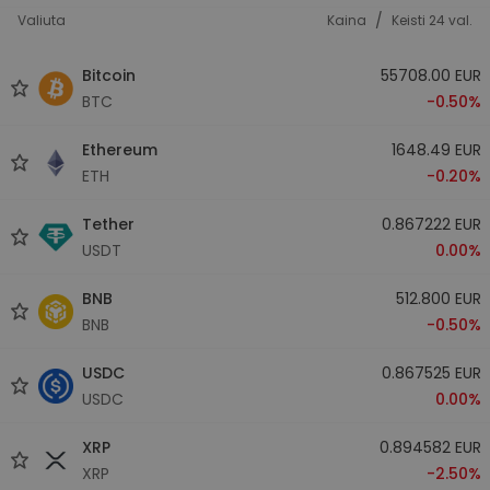
/
Valiuta
Kaina
Keisti 24 val.
Bitcoin
55708.00 EUR
BTC
-0.50%
Ethereum
1648.49 EUR
ETH
-0.20%
Tether
0.867222 EUR
USDT
0.00%
BNB
512.800 EUR
BNB
-0.50%
USDC
0.867525 EUR
USDC
0.00%
XRP
0.894582 EUR
XRP
-2.50%