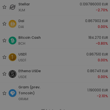
Stellar
0.139786000 EUR
XLM
-2.70%
Dai
0.867902 EUR
DAI
0.00%
Bitcoin Cash
184.270 EUR
BCH
-0.80%
USD1
0.867510 EUR
USD1
0.00%
Ethena USDe
0.867411 EUR
USDE
0.00%
Gram (prev.
1.190000 EUR
Toncoin)
-2.10%
GRAM