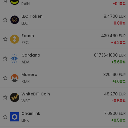
RAIN
-0.10%
LEO Token
8.4700 EUR
LEO
0.00%
Zcash
430.460 EUR
ZEC
-4.20%
Cardano
0.173641000 EUR
ADA
+5.60%
Monero
320.160 EUR
XMR
+1.00%
WhiteBIT Coin
48.270 EUR
WBT
-0.50%
Chainlink
7.0900 EUR
LINK
+0.50%