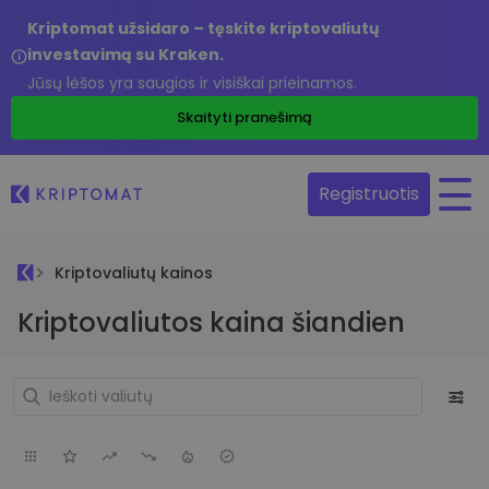
Kriptomat užsidaro – tęskite kriptovaliutų
investavimą su Kraken.
Jūsų lėšos yra saugios ir visiškai prieinamos.
Skaityti pranešimą
Registruotis
Kriptovaliutų kainos
Kriptovaliutos kaina šiandien