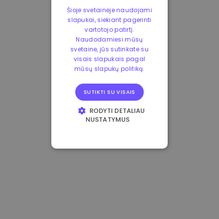
Šioje svetainėje naudojami
slapukai, siekiant pagerinti
vartotojo patirtį.
Naudodamiesi mūsų
svetaine, jūs sutinkate su
visais slapukais pagal
mūsų slapukų politiką.
SUTIKTI SU VISAIS
RODYTI DETALIAU
NUSTATYMUS
BŪTINIEJI
VEIKIMĄ GERINANTYS
TIKSLINIAI
FUNKCINIAI