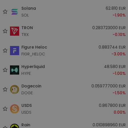
Solana
62.810 EUR
SOL
-1.90%
TRON
0.283723000 EUR
TRX
-0.10%
Figure Heloc
0.883744 EUR
FIGR_HELOC
-3.00%
Hyperliquid
48.580 EUR
HYPE
-1.00%
Dogecoin
0.059777000 EUR
DOGE
-1.50%
USDS
0.867800 EUR
USDS
0.00%
Rain
0.010898960 EUR