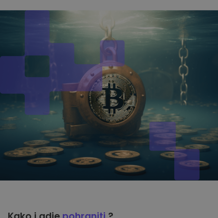
Kako i gdje
pohraniti
?