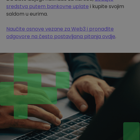
sredstva putem bankovne uplate
i kupite svojim
saldom u eurima.
Naučite osnove vezane za Web3 i pronađite
odgovore na često postavljana pitanja ovdje
.