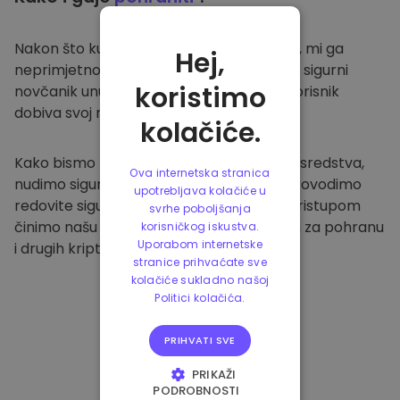
Nakon što kupite na
Kriptomat platformi
, mi ga
Hej,
neprimjetno prenosimo u vaš namjenski i sigurni
koristimo
novčanik unutar naše platforme. Svaki korisnik
dobiva svoj novčanik.
kolačiće.
Kako bismo zaštitili naše klijente i njihova sredstva,
Ova internetska stranica
nudimo sigurnu izvanmrežnu pohranu i provodimo
upotrebljava kolačiće u
redovite sigurnosne provjere. Ovakvim pristupom
svrhe poboljšanja
činimo našu platformu sigurnim mjestom za pohranu
korisničkog iskustva.
Uporabom internetske
i drugih kriptovaluta.
stranice prihvaćate sve
kolačiće sukladno našoj
Politici kolačića.
PRIHVATI SVE
PRIKAŽI
PODROBNOSTI