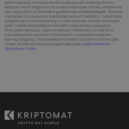
pasti ili porasti, a možda nećete dobiti povrat uloženog iznosa.
Isključivo ste Vi odgovorni za svoje investicijske odluke, a Kriptomat
nije odgovoran za bilo kakve gubitke koje možete pretrpjeti. Rezultati
iz prošlosti nisu pouzdan pokazatelj budućih rezultata. Trebali biste
ulagati samo u proizvode koji su vam poznati i za koje razumijete
rizike. Trebali biste pažljivo razmotriti svoje iskustvo ulaganja,
financijsku situaciju, ciljeve ulaganja i toleranciju na rizik te se
posavjetovati s neovisnim financijskim savjetnikom prije bilo
kakvog ulaganja. Ovaj materijal ne treba tumačiti kao financijski
savjet. Za više informacija pogledajte naše
Uvjete korištenja
i
Upozorenje o riziku
.