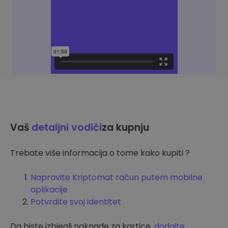
Vaš
detaljni vodiči
za kupnju
Trebate više informacija o tome kako kupiti ?
Napravite Kriptomat račun putem mobilne
aplikacije
Potvrdite svoj identitet
Da biste izbjegli naknade za kartice,
dodajte