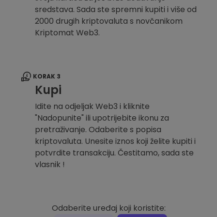
sredstava. Sada ste spremni kupiti i više od
2000 drugih kriptovaluta s novčanikom
Kriptomat Web3.
KORAK 3
Kupi
Idite na odjeljak Web3 i kliknite
"Nadopunite" ili upotrijebite ikonu za
pretraživanje. Odaberite s popisa
kriptovaluta. Unesite iznos koji želite kupiti i
potvrdite transakciju. Čestitamo, sada ste
vlasnik !
Odaberite uređaj koji koristite: