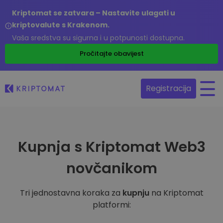
Kriptomat se zatvara – Nastavite ulagati u
kriptovalute s Krakenom.
Vaša sredstva su sigurna i u potpunosti dostupna.
Pročitajte obavijest
Registracija
Kupnja s Kriptomat Web3
novčanikom
Tri jednostavna koraka za
kupnju
na Kriptomat
platformi: