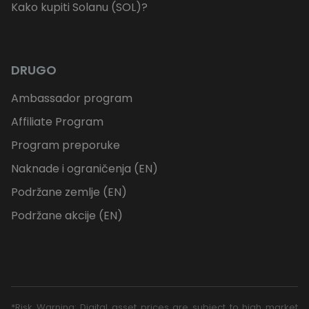
Kako kupiti Solanu (SOL)?
DRUGO
Ambassador program
Affiliate Program
Program preporuke
Naknade i ograničenja (EN)
Podržane zemlje (EN)
Podržane akcije (EN)
*Risk Warning: Digital asset prices are subject to high market