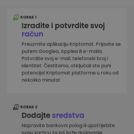
KORAK 1
Izradite i potvrdite svoj
račun
Preuzmite aplikaciju Kriptomat. Prijavite se
putem Googlea, Applea ili e-maila.
Potvrdite svoj e-mail, telefonski broj i
identitet. Čestitamo, otključali ste puni
potencijal Kriptomat platforme u roku od
nekoliko minuta!
KORAK 2
Dodajte
sredstva
Napravite bankovni polog ili upotrijebite
svoju karticu za još brže dodavanje