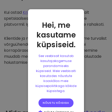
Kui ostad
Kriptomat
, kanname selle sujuvalt
spetsiaalsesse ja turvalisse rahakotti meie
Hei, me
platvormil. Iga kasutaja saab individuaalse rahakoti.
kasutame
Klientide ja nende raha kaitsmiseks pakume turvalist
küpsiseid.
võrguühenduseta hoiustamist ja viime läbi
korrapäraseid turvaauditeid. Selline lähenemine
muudab meie platvormi ja teiste krüptovaluutade
See veebisait kasutab
kasutajakogemuse
hoiustamise tõeliseks taevaks.
parandamiseks
küpsiseid. Meie veebisaiti
kasutades nõustute
kooskõlas meie
küpsisepoliitikaga kõikide
küpsistega.
NÕUSTU KÕIGIGA