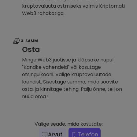
krüptovaluuta ostmiseks valmis Kriptomati
Web3 rahakotiga.
3. SAMM
Osta
Minge Web3 jaotisse ja klõpsake nupul
"Kandke vahendeid" või kasutage
otsinguikooni. Valige krüptovaluutade
loendist. Sisestage summa, mida soovite
osta, ja kinnitage tehing. Palju õnne, teil on
nüüd oma !
Valige seade, mida kasutate:
Arvuti
Telefon