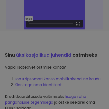
Sinu
üksikasjalikud juhendid
ostmiseks
Vajad lisateavet ostmise kohta?
Loo Kriptomati konto mobiilirakenduse kaudu
Kinnitage oma identiteet
Krediitkaarditasude vältimiseks
lisage raha
pangahoiuse tegemisega
ja ostke seejärel oma
EURO saldoga.