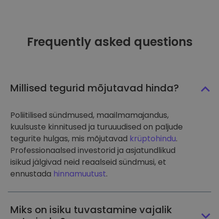
Frequently asked questions
Millised tegurid mõjutavad hinda?
Poliitilised sündmused, maailmamajandus,
kuulsuste kinnitused ja turuuudised on paljude
tegurite hulgas, mis mõjutavad
krüptohindu
.
Professionaalsed investorid ja asjatundlikud
isikud jälgivad neid reaalseid sündmusi, et
ennustada
hinnamuutust
.
Miks on isiku tuvastamine vajalik