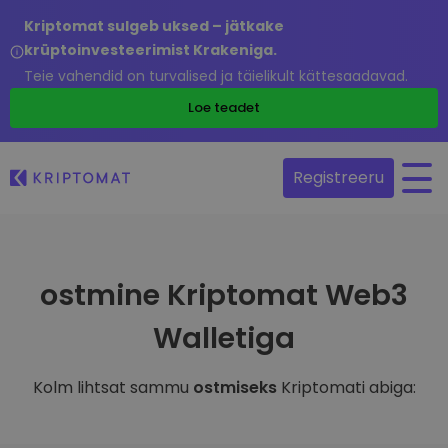
Kriptomat sulgeb uksed – jätkake
krüptoinvesteerimist Krakeniga.
Teie vahendid on turvalised ja täielikult kättesaadavad.
Loe teadet
Registreeru
ostmine Kriptomat Web3
Walletiga
Kolm lihtsat sammu
ostmiseks
Kriptomati abiga: