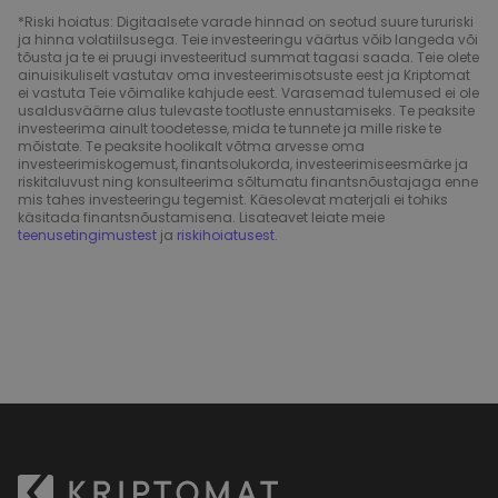
*Riski hoiatus: Digitaalsete varade hinnad on seotud suure tururiski
ja hinna volatiilsusega. Teie investeeringu väärtus võib langeda või
tõusta ja te ei pruugi investeeritud summat tagasi saada. Teie olete
ainuisikuliselt vastutav oma investeerimisotsuste eest ja Kriptomat
ei vastuta Teie võimalike kahjude eest. Varasemad tulemused ei ole
usaldusväärne alus tulevaste tootluste ennustamiseks. Te peaksite
investeerima ainult toodetesse, mida te tunnete ja mille riske te
mõistate. Te peaksite hoolikalt võtma arvesse oma
investeerimiskogemust, finantsolukorda, investeerimiseesmärke ja
riskitaluvust ning konsulteerima sõltumatu finantsnõustajaga enne
mis tahes investeeringu tegemist. Käesolevat materjali ei tohiks
käsitada finantsnõustamisena. Lisateavet leiate meie
teenusetingimustest
ja
riskihoiatusest
.