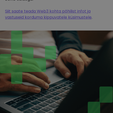
Siit saate teada Web3 kohta põhilist infot ja
vastuseid korduma kippuvatele küsimustele
.