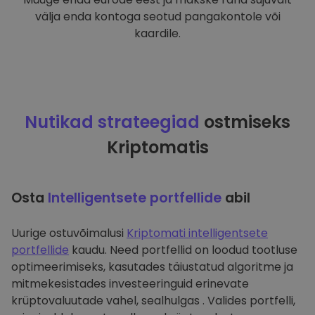
välja enda kontoga seotud pangakontole või
kaardile.
Nutikad strateegiad
ostmiseks
Kriptomatis
Osta
Intelligentsete portfellide
abil
Uurige ostuvõimalusi
Kriptomati intelligentsete
portfellide
kaudu. Need portfellid on loodud tootluse
optimeerimiseks, kasutades täiustatud algoritme ja
mitmekesistades investeeringuid erinevate
krüptovaluutade vahel, sealhulgas . Valides portfelli,