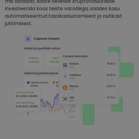
mis sisaldab, saate sellesse krüptovaluutasse
investeerida koos teiste varadega, saades kasu
automatiseeritud tasakaalustamisest ja nutikast
juhtimisest.