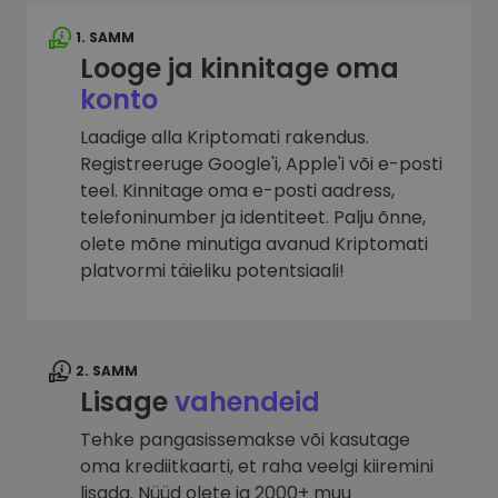
1. SAMM
Looge ja kinnitage oma
konto
Laadige alla Kriptomati rakendus.
Registreeruge Google'i, Apple'i või e-posti
teel. Kinnitage oma e-posti aadress,
telefoninumber ja identiteet. Palju õnne,
olete mõne minutiga avanud Kriptomati
platvormi täieliku potentsiaali!
2. SAMM
Lisage
vahendeid
Tehke pangasissemakse või kasutage
oma krediitkaarti, et raha veelgi kiiremini
lisada. Nüüd olete ja 2000+ muu